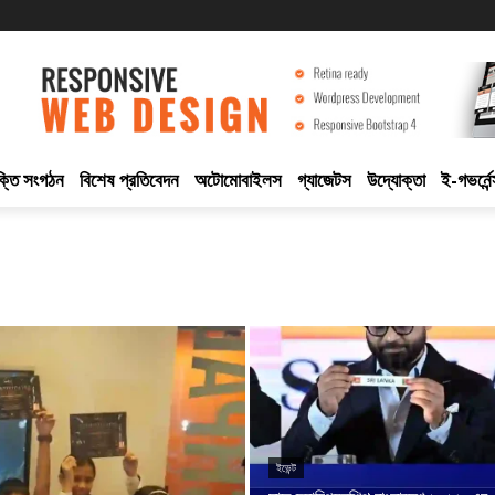
ুক্তি সংগঠন
বিশেষ প্রতিবেদন
অটোমোবাইলস
গ্যাজেটস
উদ্যোক্তা
ই-গভর্নেন
ইভেন্ট