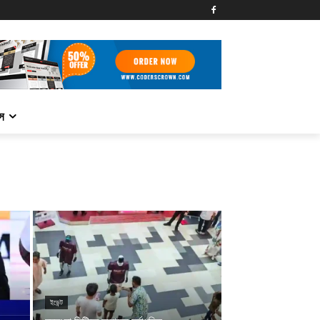
্স
ইভেন্ট