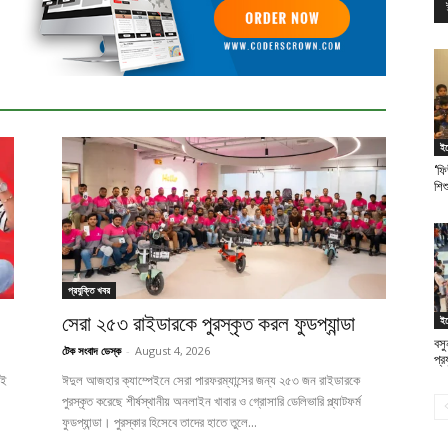
ইভ
‘ফি
শিশ
প্রযুক্তি খবর
সেরা ২৫৩ রাইডারকে পুরস্কৃত করল ফুডপ্যান্ডা
ইভ
বসু
টেক সংবাদ ডেস্ক
-
August 4, 2026
প্র
েই
ঈদুল আজহার ক্যাম্পেইনে সেরা পারফরম্যান্সের জন্য ২৫৩ জন রাইডারকে
পুরস্কৃত করেছে শীর্ষস্থানীয় অনলাইন খাবার ও গ্রোসারি ডেলিভারি প্ল্যাটফর্ম
ফুডপ্যান্ডা। পুরস্কার হিসেবে তাদের হাতে তুলে...