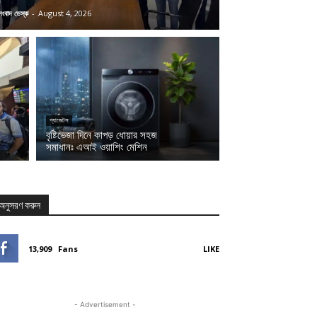
সংবাদ ডেস্ক
-
August 4, 2026
গ্যাজেটস
বৃষ্টিভেজা দিনে কাপড় ধোয়ার সহজ
সমাধানঃ এআই ওয়াশিং মেশিন
অনুসরণ করুন
13,909
Fans
LIKE
- Advertisement -