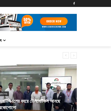
্স
যুক্তি খবর
এমটিসিএলের বহরে টেলিমেটিকস আনছে
রকোপোলো