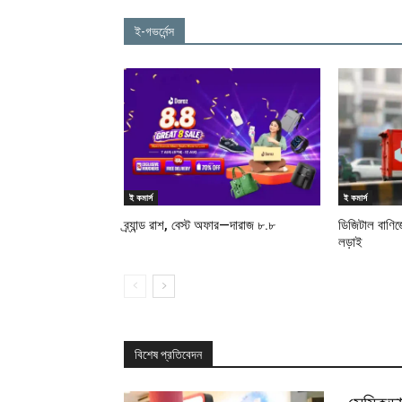
ই-গভর্নেন্স
ই কমার্স
ই কমার্স
ব্র্যান্ড রাশ, বেস্ট অফার—দারাজ ৮.৮
ডিজিটাল বাণি
লড়াই
বিশেষ প্রতিবেদন