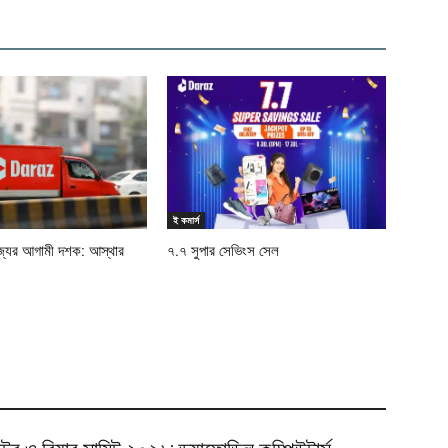
ই কমার্স
জ্যের আগামী দশক: আস্থার
৭.৭ সুপার সেভিংস সেল