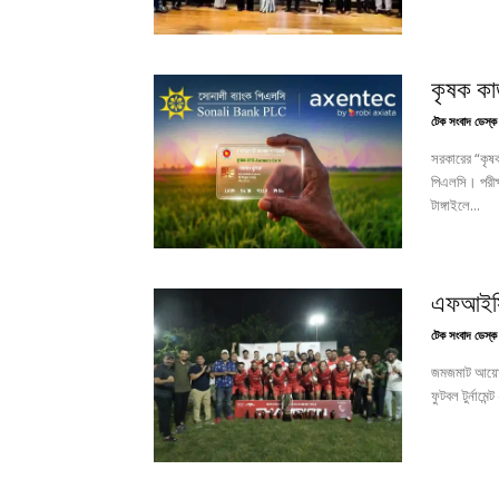
কৃষক কার
টেক সংবাদ ডেস্ক
সরকারের “কৃষক
পিএলসি। পরীক্ষা
টাঙ্গাইলে...
এফআইসিস
টেক সংবাদ ডেস্ক
জমজমাট আয়োজন
ফুটবল টুর্নামে