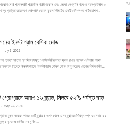
অ্
যোগ সেবা প্রদানকারী প্রতিষ্ঠান গ্রামীণফোন এবং ডেকো লেগ্যাসি গ্রুপের অঙ্গপ্রতিষ্ঠান ও
 খাদ্য প্রক্রিয়াজাতকরণ কোম্পানি ডেকো ফুডস লিমিটেড একটি কৌশলগত পার্টনারশিপ...
ফোনের ইনস্টাগ্রাম বেসিক মোড
-
July 9, 2026
ময় ইনস্টাগ্রামের মূল ফিচারসমূহ ও কমিউনিটির সাথে যুক্ত রাখার লক্ষ্যে এশিয়ায় প্রথম
ন্যতম হিসেবে ইনস্টাগ্রামে 'ইনস্টাগ্রাম বেসিক মোড' চালু করেছে দেশের শীর্ষস্থানীয়...
 প্রোগ্রামে আরও ১৬ ব্র্যান্ড, মিলবে ৫২% পর্যন্ত ছাড়
-
May 24, 2026
গ্রামে যুক্ত হয়েছে আরও ১৬টি ব্র্যান্ড। এখন থেকে এসব ব্র্যান্ডের বিভিন্ন পণ্য ও সেবায় ৫২
ূল্যছাড় ও আকর্ষণীয় সব সুবিধা...