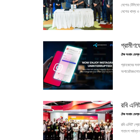
দেশের টেলিযোগা
দেশের খাদ্য ও
গ্রামীণ
টেক সংবাদ ডেস্ক
গ্রাহকদের সবস
অপারেটরগুলোর অ
রবি এলিট
টেক সংবাদ ডেস্ক
রবি এলিট’ প্রো
শতাংশ পর্যন্ত ম