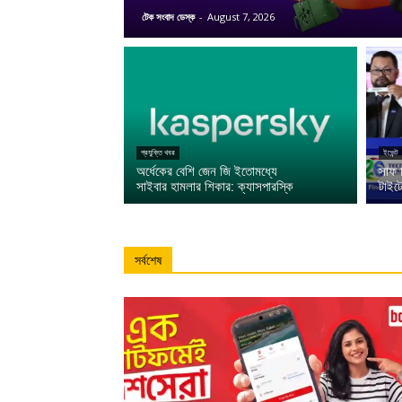
টেক সংবাদ ডেস্ক
-
August 7, 2026
প্রযুক্তি খবর
ইভেন্ট
অর্ধেকের বেশি জেন জি ইতোমধ্যে
সাফ 
সাইবার হামলার শিকার: ক্যাসপারস্কি
টাইটে
সর্বশেষ