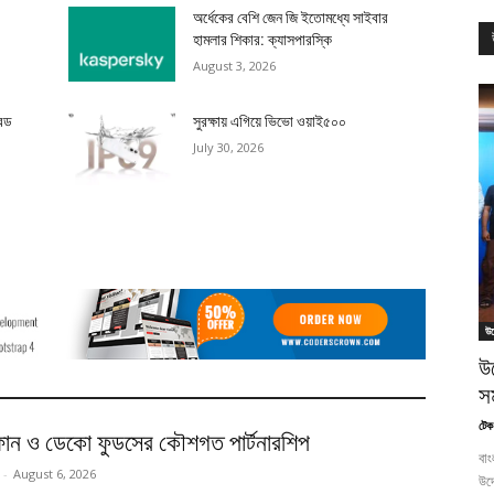
অর্ধেকের বেশি জেন জি ইতোমধ্যে সাইবার
হামলার শিকার: ক্যাসপারস্কি
August 3, 2026
রিড
সুরক্ষায় এগিয়ে ভিভো ওয়াই৫০০
July 30, 2026
উদ
উ
স
টেক
ফোন ও ডেকো ফুডসের কৌশগত পার্টনারশিপ
বাং
-
August 6, 2026
উদ্