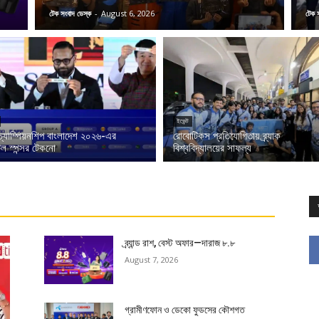
টেক সংবাদ ডেস্ক
-
August 6, 2026
টেক 
ইভেন্ট
চ্যাম্পিয়নশিপ বাংলাদেশ ২০২৬-এর
রোবোটিকস প্রতিযোগিতায় ব্র্যাক
ল স্পন্সর টেকনো
বিশ্ববিদ্যালয়ের সাফল্য
ব্র্যান্ড রাশ, বেস্ট অফার—দারাজ ৮.৮
August 7, 2026
গ্রামীণফোন ও ডেকো ফুডসের কৌশগত