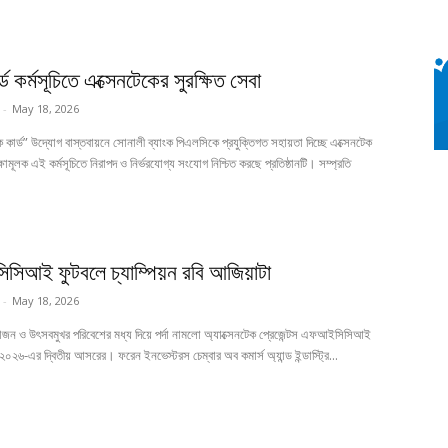
্ড কর্মসূচিতে এক্সেনটেকের সুরক্ষিত সেবা
-
May 18, 2026
 কার্ড” উদ্যোগ বাস্তবায়নে সোনালী ব্যাংক পিএলসিকে প্রযুক্তিগত সহায়তা দিচ্ছে এক্সেনটেক
মূলক এই কর্মসূচিতে নিরাপদ ও নির্ভরযোগ্য সংযোগ নিশ্চিত করছে প্রতিষ্ঠানটি। সম্প্রতি
িআই ফুটবলে চ্যাম্পিয়ন রবি আজিয়াটা
-
May 18, 2026
 ও উৎসবমুখর পরিবেশের মধ্য দিয়ে পর্দা নামলো অ্যাক্সেনটেক প্রেজেন্টস এফআইসিসিআই
ন্ট ২০২৬-এর দ্বিতীয় আসরের। ফরেন ইনভেস্টরস চেম্বার অব কমার্স অ্যান্ড ইন্ডাস্ট্রি...