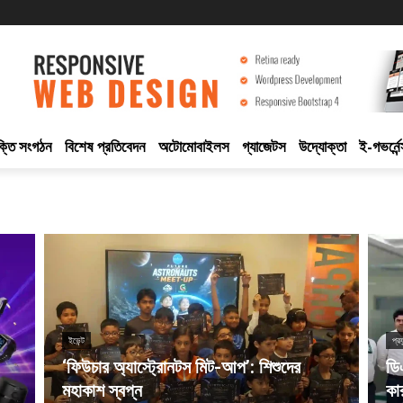
ুক্তি সংগঠন
বিশেষ প্রতিবেদন
অটোমোবাইলস
গ্যাজেটস
উদ্যোক্তা
ই-গভর্নেন
ইভেন্ট
প্র
‘ফিউচার অ্যাস্ট্রোনটস মিট-আপ’: শিশুদের
ডি
মহাকাশ স্বপ্ন
কা