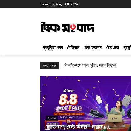
Saturday, August 8, 2026
প্রযুক্তি খবর
টেলিকম
টেক ফ্যাশন
টেক-টক
প্রয
বিডিটিকেটসে দ্রুত বুকিং, দ্রুত রিফান্ড
সর্বশেষ খবর
ই কমার্স
ব্র্যান্ড রাশ, বেস্ট অফার—দারাজ ৮.৮