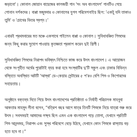
জড়ানো’। কোনাল জোয়ান বায়েজের কালজয়ী গান ‘সং অব বাংলাদেশ’ গানটিও গেয়ে
শোনান দর্শকদের। বাপ্পা মজুমদার ও কোনালের যুগল পরিবেশনাইয় ছিল: ‘একটু যদি তাকাও
তুমি’ ও ‘চোখের ভিতর স্বপ্ন।’
এবারই প্রথমবারের মত মঞ্চে একসাথে গাইলেন বাপ্পা ও কোনাল। সুবিধাবঞ্চিত শিশুদের
জন্য কিছু করার সুযোগ পাওয়ায় কৃতজ্ঞতা প্রকাশ করেন দুই শিল্পী।
সুবিধাবঞ্চিত শিশুদের নিরাপদ ভবিষ্যৎ নিশ্চিতে কাজ করে উৎস বাংলাদেশ। এ আয়োজন
থেকে সংগৃহীত অর্থের পুরোটাই ব্যয় করা হবে সংস্থাটির দু’টি স্কুল এবং ঢাকার বিভিন্ন
বস্তিতে অবস্থিত আটটি ‘আস্থা’ ডে-কেয়ার সেন্টারের ৫ শ’রও বেশি শিশু ও কিশোরদের
সহায়তায়।
অনুষ্ঠানে বক্তব্য দিতে গিয়ে উৎস বাংলাদেশের প্রতিষ্ঠাতা ও নির্বাহী পরিচালক মাহবুবা
আকতার মাহমুদ লীনা বলেন, “বত্রিশ বছর আগে মাত্র তিনটি শিশুকে নিয়ে যাত্রা শুরু করে
উৎস। সবসময়ই আমাদের লক্ষ্য ছিল এমন এক বাংলাদেশ গড়ে তোলা, যেখানে প্রতিটি
শিশু আনন্দময়, নিরাপদ এবং সুস্থ পরিবেশে বেড়ে উঠবে, যেখানে কোন শিশুকে রাস্তায় বড়
হতে হবে না।”