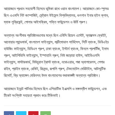
আয়োজনে প্রধান সহযোগী হিসেবে ভূমিকা রাখে ওয়ান বাংলাদেশ। আয়োজনে কো-স্পন্সর
ছিল এএমসি নিট কম্পোজিট, সেন্ট্রাল উইমেন্স বিশ্ববিদ্যালয়, গুলশান ইনার হুইল ক্লাব,
ম্যাক লুব্রিকেন্ট, পোলার আইসক্রিম, শক্তি ফাউন্ডেশন ও ঊর্মি গ্রুপ।
অন্যান্য অংশীদার প্রতিষ্ঠানগুলোর মধ্যে ছিল এবিসি রিয়েল এস্টেট, অ্যাক্সেস ফ্রেইট,
আনোয়ার ল্যান্ডমার্ক, বাংলাদেশ ফাইন্যান্স, মাল্টিমোডাল সার্ভিসেস, সিটি ব্যাংক, ডিবিএইচ
হাউজিং ফাইন্যান্স, ডিবিএল গ্রুপ, ঢাকা ব্যাংক, ইস্টার্ন ব্যাংক, ফিনলে প্রপার্টিজ, ইফাদ
গ্রুপ, আইপিডিসি ফাইন্যান্স, ইস্পাহানি গ্রুপ, নিউ জড়োয়া হাউস, আইডিএলসি
ফাইন্যান্স, মাস্টারকার্ড, মিউচুয়াল ট্রাস্ট ব্যাংক, নভোএয়ার, পদ্মা অ্যাপারেলস, পেপার
রাইম, প্রাইম ব্যাংক, রেকিট, রিচমন্ড, রূপালি গ্রুপ, টেকনোটেল মেরিটাইম, আটলান্টিক
রিসোর্ট, থ্রি অ্যাঙ্গেল মেরিনসহ উৎস বাংলাদেশের শুভাকাঙ্ক্ষী অন্যান্য প্রতিষ্ঠান।
আয়োজনে ইভেন্ট পার্টনার হিসেবে ছিল এশিয়াটিক ইএক্সপি ও মঙ্গলদ্বীপ ফাউন্ডেশন, এবং
টিকেট সংশ্লিষ্ট সহায়তা প্রদান করে টিকিফাই।