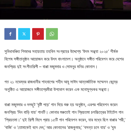
সুবিধাবঞ্চিত শিশুদের সহায়তায় তহবিল সংগ্রহের উদ্দেশ্যে ‘উৎস সন্ধ্যা ২০২৫’ শীর্ষক
বিশেষ সঙ্গীতানুষ্ঠান আয়োজন করে উৎস বাংলাদেশ। অনুষ্ঠানে সঙ্গীত পরিবেশন করে দেশের
জনপ্রিয় দুই সংগীতশিল্পী – বাপ্পা মজুমদার ও সোমনুর মনির কোনাল।
গত ২১ নভেম্বর রাজধানীর শাহবাগের শহীদ আবু সাঈদ আন্তর্জাতিক সম্মেলন কেন্দ্রে
অনুষ্ঠিত এ আয়োজনে সঙ্গীতপ্রেমীরা উপভোগ করেন এক মনোমুগ্ধকর সন্ধ্যা।
বাপ্পা মজুমদার ও দলছুট ‘বৃষ্টি পড়ে’ গান দিয়ে শুরু হয় অনুষ্ঠান, এরপর পরিবেশন করেন
জনপ্রিয় ‘দিন বাড়ি যায়’ গানটি। কোনার শুরুতেই গান প্রিয়তমা চলচ্চিত্রের টাইটেল গান
‘প্রিয়তমা।’ দুই শিল্পী মিলে প্রায় ১৫টি গান পরিবেশন করেন, যার মধ্যে ছিল বাপ্পার ‘পরী,’
‘বাজি’ ও ‘তোমাকেই বলে দেব,’ আর কোনালের ‘রাজকুমার,’ ‘বসন্ত চলে যায়’ ও ‘ঘুম