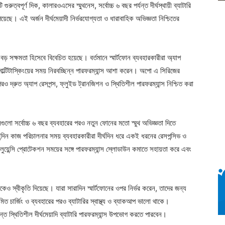
ত্বপূর্ণ দিক, কালারওএসের স্মুথনেস, সর্বোচ্চ ৬ বছর পর্যন্ত দীর্ঘস্থায়ী ব্যাটারি
়েছে। এই অর্জন দীর্ঘমেয়াদী নির্ভরযোগ্যতা ও ধারাবাহিক অভিজ্ঞতা নিশ্চিতের
় সক্ষমতা হিসেবে বিবেচিত হয়েছে। বর্তমানে স্মার্টফোন ব্যবহারকারীরা অ্যাপ
ন মাল্টিটাস্কিংয়ের সময় নিরবচ্ছিন্ন পারফরম্যান্স আশা করেন। অপো এ সিরিজের
পরও দ্রুত অ্যাপ রেসপন্স, ফ্লুইড ট্রানজিশন ও স্থিতিশীল পারফরম্যান্স নিশ্চিত করা
টফোনগুলো সর্বোচ্চ ৬ বছর ব্যবহারের পরও নতুন ফোনের মতো স্মুথ অভিজ্ঞতা দিতে
নন্দিন কাজ পরিচালনার সময় ব্যবহারকারীরা দীর্ঘদিন ধরে একই ধরনের রেসপন্সিভ ও
ুয়েন্সি প্রোটেকশন সময়ের সঙ্গে পারফরম্যান্স স্লোডাউন কমাতে সহায়তা করে এবং
সকেও স্বীকৃতি দিয়েছে। যারা সারাদিন স্মার্টফোনের ওপর নির্ভর করেন, তাদের জন্য
 চার্জিং ও ব্যবহারের পরও ব্যাটারির স্বাস্থ্য ও ব্যাকআপ ভালো থাকে।
্ত স্থিতিশীল দীর্ঘমেয়াদি ব্যাটারি পারফরম্যান্স উপভোগ করতে পারবেন।