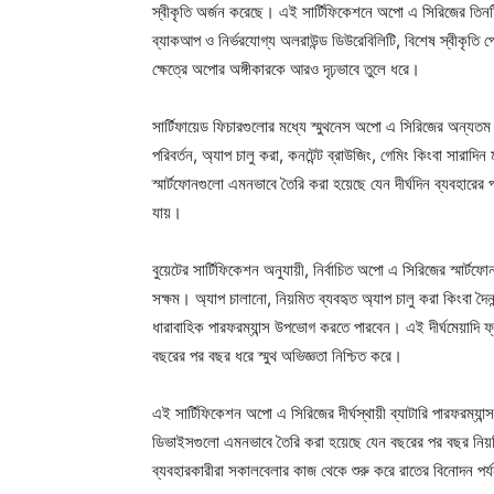
স্বীকৃতি অর্জন করেছে। এই সার্টিফিকেশনে অপো এ সিরিজের তিনটি গুরু
ব্যাকআপ ও নির্ভরযোগ্য অলরাউন্ড ডিউরেবিলিটি, বিশেষ স্বীকৃতি পেয
ক্ষেত্রে অপোর অঙ্গীকারকে আরও দৃঢ়ভাবে তুলে ধরে।
সার্টিফায়েড ফিচারগুলোর মধ্যে স্মুথনেস অপো এ সিরিজের অন্যতম বড
পরিবর্তন, অ্যাপ চালু করা, কনটেন্ট ব্রাউজিং, গেমিং কিংবা সারাদি
স্মার্টফোনগুলো এমনভাবে তৈরি করা হয়েছে যেন দীর্ঘদিন ব্যবহারের 
যায়।
বুয়েটের সার্টিফিকেশন অনুযায়ী, নির্বাচিত অপো এ সিরিজের স্মার্
সক্ষম। অ্যাপ চালানো, নিয়মিত ব্যবহৃত অ্যাপ চালু করা কিংবা দৈ
ধারাবাহিক পারফরম্যান্স উপভোগ করতে পারবেন। এই দীর্ঘমেয়াদি ফ্ল
বছরের পর বছর ধরে স্মুথ অভিজ্ঞতা নিশ্চিত করে।
এই সার্টিফিকেশন অপো এ সিরিজের দীর্ঘস্থায়ী ব্যাটারি পারফরম্যান্
ডিভাইসগুলো এমনভাবে তৈরি করা হয়েছে যেন বছরের পর বছর নিয়মিত
ব্যবহারকারীরা সকালবেলার কাজ থেকে শুরু করে রাতের বিনোদন পর্যন