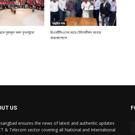
প্রযুক্তি খবর
ে পুরস্কৃত করল ফুডপ্যান্ডা
ডিএমটিসিএলের বহরে টেলিমেটিকস আনছে
কারকোপোলো
OUT US
F
sangbad ensures the news of latest and authentic updates
CT & Telecom sector covering all National and International