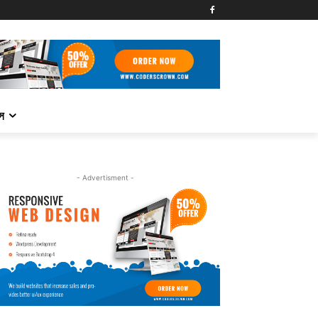
্স
- Advertisment -