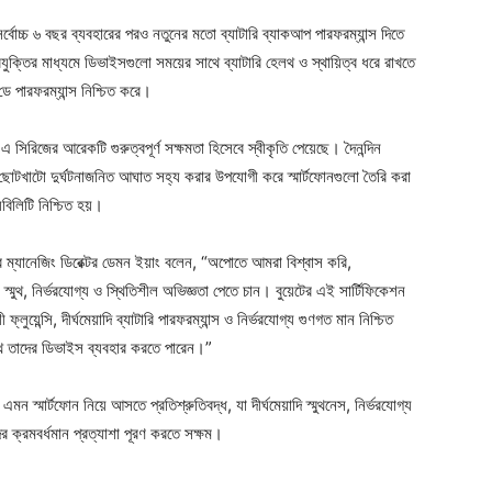
ো সর্বোচ্চ ৬ বছর ব্যবহারের পরও নতুনের মতো ব্যাটারি ব্যাকআপ পারফরম্যান্স দিতে
 প্রযুক্তির মাধ্যমে ডিভাইসগুলো সময়ের সাথে ব্যাটারি হেলথ ও স্থায়িত্ব ধরে রাখতে
ডে পারফরম্যান্স নিশ্চিত করে।
এ সিরিজের আরেকটি গুরুত্বপূর্ণ সক্ষমতা হিসেবে স্বীকৃতি পেয়েছে। দৈনন্দিন
এবং ছোটখাটো দুর্ঘটনাজনিত আঘাত সহ্য করার উপযোগী করে স্মার্টফোনগুলো তৈরি করা
েবিলিটি নিশ্চিত হয়।
ম্যানেজিং ডিরেক্টর ডেমন ইয়াং বলেন, “অপোতে আমরা বিশ্বাস করি,
স্মুথ, নির্ভরযোগ্য ও স্থিতিশীল অভিজ্ঞতা পেতে চান। বুয়েটের এই সার্টিফিকেশন
ফ্লুয়েন্সি, দীর্ঘমেয়াদি ব্যাটারি পারফরম্যান্স ও নির্ভরযোগ্য গুণগত মান নিশ্চিত
াথে তাদের ডিভাইস ব্যবহার করতে পারেন।”
স্মার্টফোন নিয়ে আসতে প্রতিশ্রুতিবদ্ধ, যা দীর্ঘমেয়াদি স্মুথনেস, নির্ভরযোগ্য
ের ক্রমবর্ধমান প্রত্যাশা পূরণ করতে সক্ষম।