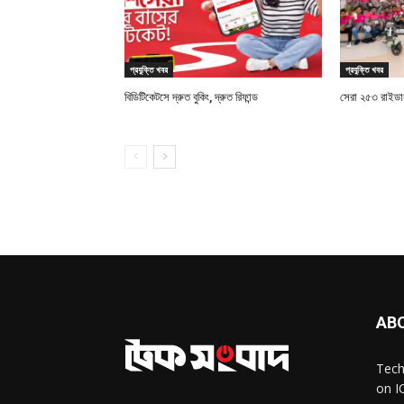
প্রযুক্তি খবর
প্রযুক্তি খবর
বিডিটিকেটসে দ্রুত বুকিং, দ্রুত রিফান্ড
সেরা ২৫৩ রাইডারক
AB
Tech
on I