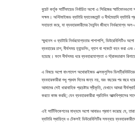
বুয়েট কর্তৃক সার্টিফায়েড নির্বাচিত অপো এ সিরিজের স্মার্টফোনগুল
সক্ষম। অপ্টিমাইজড ব্যাটারি ম্যানেজমেন্ট ও দীর্ঘমেয়াদি ব্যাটারি
সহায়তা করে, যা ব্যবহারকারীদের দৈনন্দিন জীবনে নির্ভরযোগ্য অল-
স্মুথনেস ও ব্যাটারি নির্ভরযোগ্যতার পাশাপাশি, ডিউরেবিলিটিও অপো 
ব্যবহারের চাপ, দীর্ঘসময় হ্যান্ডলিং, ব্যাগ বা পকেটে বহন করা 
হয়েছে। ফলে দীর্ঘসময় ধরে ব্যবহারযোগ্যতা ও স্ট্রাকচারাল রিলায়
এ বিষয়ে অপো বাংলাদেশ অথোরাইজড এক্সক্লুসিভ ডিসট্রিবিউটরের 
ব্যবহারকারীরা শুধু প্রথম দিনের জন্য নয়, বরং বছরের পর বছর ধরে 
আমাদের সেই ধারাবাহিক প্রচেষ্টার স্বীকৃতি, যেখানে আমরা দীর্ঘস্থায়ী 
করতে কাজ করছি; যেন ব্যবহারকারীরা প্রতিদিন আত্মবিশ্বাসের স
এই সার্টিফিকেশনের মাধ্যমে অপো আবারও প্রমাণ করেছে যে, তারা এমন 
ব্যাটারি স্থায়িত্ব ও টেকসই ডিউরেবিলিটির সমন্বয়ে ব্যবহারকারীদ