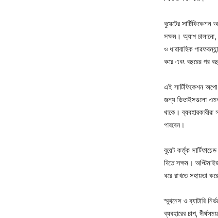
বুয়েটের সার্টিফিকেশন 
সক্ষম। অ্যাপ চালানো, 
ও ধারাবাহিক পারফরম্যা
করে এবং বছরের পর বছর 
এই সার্টিফিকেশন অপো এ 
জন্য ডিভাইসগুলো এমনভা
থাকে। ব্যবহারকারীরা স
পারবেন।
বুয়েট কর্তৃক সার্টিফা
দিতে সক্ষম। অপ্টিমাইজড 
ধরে রাখতে সহায়তা করে
স্মুথনেস ও ব্যাটারি নি
ব্যবহারের চাপ, দীর্ঘস