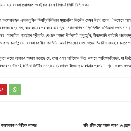
ময় ধরে ব্যবহারযোগ্যতা ও স্ট্রাকচারাল রিলায়েবিলিটি নিশ্চিত হয়।
শ অথোরাইজড এক্সক্লুসিভ ডিসট্রিবিউটরের ম্যানেজিং ডিরেক্টর ডেমন ইয়াং বলেন, “অপোতে আমর
থম দিনের জন্য নয়, বরং বছরের পর বছর ধরে স্মুথ, নির্ভরযোগ্য ও স্থিতিশীল অভিজ্ঞতা পেতে চান।
ধারাবাহিক প্রচেষ্টার স্বীকৃতি, যেখানে আমরা দীর্ঘস্থায়ী ফ্লুয়েন্সি, দীর্ঘমেয়াদি ব্যাটারি পারফরম্
তে কাজ করছি; যেন ব্যবহারকারীরা প্রতিদিন আত্মবিশ্বাসের সাথে তাদের ডিভাইস ব্যবহার করতে 
যমে অপো আবারও প্রমাণ করেছে যে, তারা এমন স্মার্টফোন নিয়ে আসতে প্রতিশ্রুতিবদ্ধ, যা দীর্ঘমে
্থায়িত্ব ও টেকসই ডিউরেবিলিটির সমন্বয়ে ব্যবহারকারীদের ক্রমবর্ধমান প্রত্যাশা পূরণ করতে সক্
 ক্যাশব্যাক ও নিশ্চিত উপহার
রবি এলিট প্রোগ্রামে আরও ১৬ ব্র্যান্