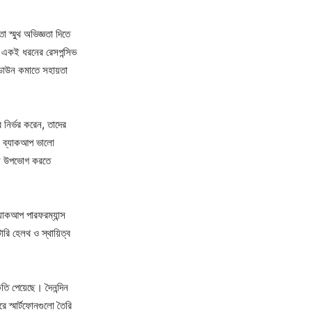
ো স্মুথ অভিজ্ঞতা দিতে
রে একই ধরনের রেসপন্সিভ
লোডাউন কমাতে সহায়তা
র নির্ভর করেন, তাদের
য ও ব্যাকআপ ভালো
ান্স উপভোগ করতে
ব্যাকআপ পারফরম্যান্স
ারি হেলথ ও স্থায়িত্ব
তি পেয়েছে। দৈনন্দিন
ে স্মার্টফোনগুলো তৈরি