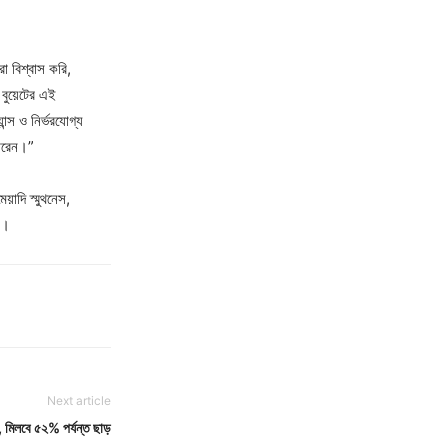
া বিশ্বাস করি,
 বুয়েটের এই
যান্স ও নির্ভরযোগ্য
পারেন।”
য়াদি স্মুথনেস,
ষম।
Next article
ড, মিলবে ৫২% পর্যন্ত ছাড়