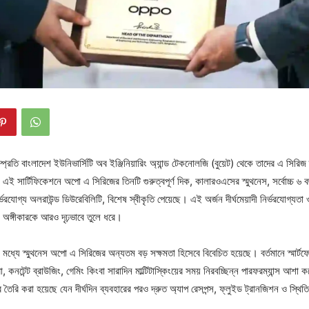
 সম্প্রতি বাংলাদেশ ইউনিভার্সিটি অব ইঞ্জিনিয়ারিং অ্যান্ড টেকনোলজি (বুয়েট) থেকে তাদের এ সিরিজ
এই সার্টিফিকেশনে অপো এ সিরিজের তিনটি গুরুত্বপূর্ণ দিক, কালারওএসের স্মুথনেস, সর্বোচ্চ ৬ বছর প
্ভরযোগ্য অলরাউন্ড ডিউরেবিলিটি, বিশেষ স্বীকৃতি পেয়েছে। এই অর্জন দীর্ঘমেয়াদী নির্ভরযোগ্যতা
োর অঙ্গীকারকে আরও দৃঢ়ভাবে তুলে ধরে।
র মধ্যে স্মুথনেস অপো এ সিরিজের অন্যতম বড় সক্ষমতা হিসেবে বিবেচিত হয়েছে। বর্তমানে স্মার্ট
রা, কনটেন্ট ব্রাউজিং, গেমিং কিংবা সারাদিন মাল্টিটাস্কিংয়ের সময় নিরবচ্ছিন্ন পারফরম্যান্স 
 তৈরি করা হয়েছে যেন দীর্ঘদিন ব্যবহারের পরও দ্রুত অ্যাপ রেসপন্স, ফ্লুইড ট্রানজিশন ও স্থিতি