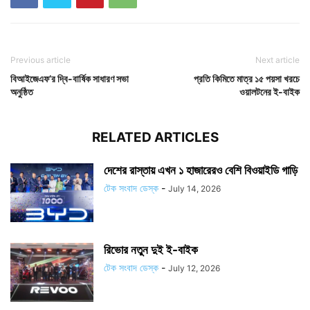
Previous article
Next article
বিআইজেএফ’র দ্বি-বার্ষিক সাধারণ সভা
প্রতি কিমিতে মাত্র ১৫ পয়সা খরচে
অনুষ্ঠিত
ওয়ালটনের ই-বাইক
RELATED ARTICLES
দেশের রাস্তায় এখন ১ হাজারেরও বেশি বিওয়াইডি গাড়ি
টেক সংবাদ ডেস্ক
-
July 14, 2026
রিভোর নতুন দুই ই-বাইক
টেক সংবাদ ডেস্ক
-
July 12, 2026