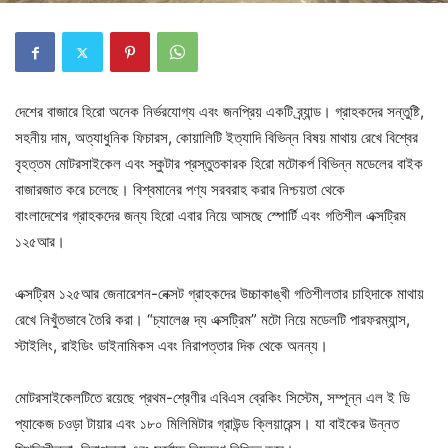
দেশের বাজারে হিরো অনেক নির্ভরযোগ্য এবং জনপ্রিয় একটি ব্র্যান্ড। গ্রাহকদের সন্তুষ্টি,
সহনীয় দাম, অত্যাধুনিক ফিচারস, কোয়ালিটি ইত্যাদি বিভিন্ন বিষয় মাথায় রেখে বিশ্বের
বৃহত্তম মোটরসাইকেল এবং স্কুটার প্রস্তুতকারক হিরো মটোকর্প বিভিন্ন মডেলের বাইক
বাজারজাত করে চলেছে। বিশ্বমানের পণ্য সরবরাহ করার নিশ্চয়তা থেকে
বাংলাদেশের গ্রাহকদের জন্য হিরো এবার নিয়ে আসছে স্পোর্টি এবং গতিশীল এক্সট্রিম
১২৫আর।
এক্সট্রিম ১২৫আর জেনারেশন-নেক্সট গ্রাহকদের উচ্চাকাঙ্খী গতিশীলতার চাহিদাকে মাথায়
রেখে নিখুঁতভাবে তৈরি করা। “চ্যালেঞ্জ দ্য এক্সট্রিম” মটো নিয়ে মডেলটি পারফরম্যান্স,
স্টাইলিং, রাইডিং ডাইনামিকস এবং নিরাপত্তার দিক থেকে অনন্য।
মোটরসাইকেলটিতে রয়েছে প্রথম-শ্রেণীর এবিএস ব্রেকিং সিস্টেম, সম্পূন্ন এল ই ডি
প্যাকেজ চওড়া টায়ার এবং ১৮০ মিলিমিটার গ্রাউন্ড ক্লিয়ারেন্স। যা বাইকের উন্নত