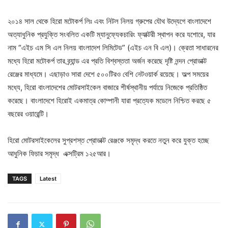
২০১৪ সাল থেকে হিরো মটোকর্প লিঃ এবং নিটল নিলয় গ্রুপের যৌথ উদ্যেগে বাংলাদেশে
অত্যাধুনিক প্রযুক্তি সংবলিত একটি ম্যানুফ্যেকচারিং ফ্যাক্টরী স্থাপন করে যশোরে, যার
নাম “এইচ এম সি এল নিলয় বাংলাদেশ লিমিটেড” (এইচ এন বি এল)। ক্রেতা সাধারনের
মধ্যে হিরো মটোকর্প তার ব্র্যান্ড এর প্রতি বিশ্বস্ততা অর্জন করেছে দৃষ্টি নন্দন প্রোডাক্ট
রেঞ্জের মাধ্যমে। এছাড়াও সারা দেশে ৫০০টিরও বেশি নেটওয়ার্ক রয়েছে। অল্প সময়ের
মধ্যে, হিরো বাংলাদেশের মোটরসাইকেল বাজারে শীর্ষস্থানীয় পর্যায়ে নিজেকে প্রতিষ্ঠিত
করেছে। বাংলাদেশে হিরোই একমাত্র কোম্পানী যারা প্রত্যেক মডেলে নিশ্চিত করছে ৫
বছরের ওয়ারেন্টি।
হিরো মোটরসাইকেলের সুপ্রশস্ত প্রোডাক্ট রেঞ্জকে সমৃদ্ধ করতে নতুন করে যুক্ত হচ্ছে
আধুনিক ফিচার সমৃদ্ধ এক্সট্রিম ১২৫আর।
TAGS
Latest