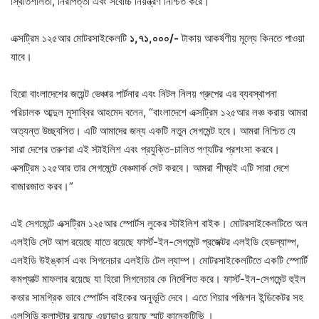
স্থিতিশীলতা, নিরাপত্তা এবং সর্বোচ্চ নিয়ন্ত্রণ নিশ্চিত করে।
এক্সট্রিম ১২৫আর মোটরসাইকেলটি
১
,
৭১,০০০/-
টাকায় আকর্ষণীয় মূল্যে কিনতে পাওয়া
যাবে।
হিরো বাংলাদেশের জয়েন্ট ভেঞ্চার পার্টনার এবং নিটল নিলয় গ্রুপের এর ব্যবস্থাপনা
পরিচালক আব্দুল মুসাব্বির আহমেদ বলেন, “বাংলাদেশে এক্সট্রিম ১২৫আর লঞ্চ করায় আমরা
অত্যন্ত উচ্ছ্বসিত। এটি আমাদের জন্য একটি নতুন সেগমেন্ট হবে। আমরা নিশ্চিত যে
সারা দেশের তরুণরা এই স্টাইলিশ এবং প্রযুক্তি-চালিত পণ্যটির প্রশংসা করবে।
এক্সট্রিম ১২৫আর তার সেগমেন্টে বেঞ্চমার্ক সেট করবে। আমরা শীঘ্রই এটি সারা দেশে
বাজারজাত করব।”
এই সেগমেন্টে এক্সট্রিম ১২৫আর স্পোর্টস লুকের স্টাইলিশ বাইক। মোটরসাইকেলটিতে অল
এলইডি সেট আপ রয়েছে যাতে রয়েছে ফার্স্ট-ইন-সেগমেন্ট প্রজেক্টর এলইডি হেডল্যাম্প,
এলইডি উইঙ্কার্স এবং সিগনেচার এলইডি টেল ল্যাম্প। মোটরসাইকেলটিতে একটি স্পোর্টি
কমপ্যাক্ট মাফলার রয়েছে যা হিরো সিগনেচার কে নির্দেশিত করে। ফার্স্ট-ইন-সেগমেন্ট হুইল
কভার সামগ্রিক ভাবে স্পোর্টস বাইকের অনুভূতি দেবে। এতে গিয়ার পজিশন ইন্ডিকেটর সহ
এলসিডি ক্লাস্টার রয়েছে এছাড়াও রয়েছে স্মাট কানেকটিভি ।