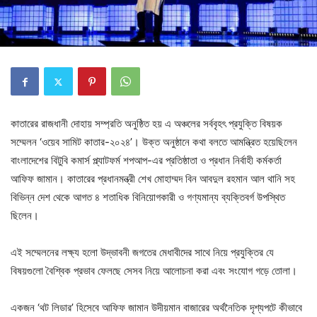
কাতারের রাজধানী দোহায় সম্প্রতি অনুষ্ঠিত হয় এ অঞ্চলের সর্ববৃহৎ প্রযুক্তি বিষয়ক
সম্মেলন ‘ওয়েব সামিট কাতার-২০২৪’। উক্ত অনুষ্ঠানে কথা বলতে আমন্ত্রিত হয়েছিলেন
বাংলাদেশের বিটুবি কমার্স প্ল্যাটফর্ম শপআপ-এর প্রতিষ্ঠাতা ও প্রধান নির্বাহী কর্মকর্তা
আফিফ জামান। কাতারের প্রধানমন্ত্রী শেখ মোহাম্মদ বিন আবদুল রহমান আল থানি সহ
বিভিন্ন দেশ থেকে আগত ৪ শতাধিক বিনিয়োগকারী ও গণ্যমান্য ব্যক্তিবর্গ উপস্থিত
ছিলেন।
এই সম্মেলনের লক্ষ্য হলো উদ্ভাবনী জগতের মেধাবীদের সাথে নিয়ে প্রযুক্তির যে
বিষয়গুলো বৈশ্বিক প্রভাব ফেলছে সেসব নিয়ে আলোচনা করা এবং সংযোগ গড়ে তোলা।
একজন ‘থট লিডার’ হিসেবে আফিফ জামান উদীয়মান বাজারের অর্থনৈতিক দৃশ্যপটে কীভাবে