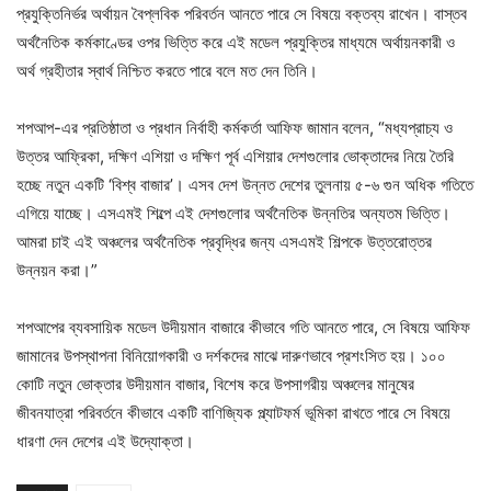
প্রযুক্তিনির্ভর অর্থায়ন বৈপ্লবিক পরিবর্তন আনতে পারে সে বিষয়ে বক্তব্য রাখেন। বাস্তব
অর্থনৈতিক কর্মকাণ্ডের ওপর ভিত্তি করে এই মডেল প্রযুক্তির মাধ্যমে অর্থায়নকারী ও
অর্থ গ্রহীতার স্বার্থ নিশ্চিত করতে পারে বলে মত দেন তিনি।
শপআপ-এর প্রতিষ্ঠাতা ও প্রধান নির্বাহী কর্মকর্তা আফিফ জামান
বলেন, “মধ্যপ্রাচ্য ও
উত্তর আফ্রিকা, দক্ষিণ এশিয়া ও দক্ষিণ পূর্ব এশিয়ার দেশগুলোর ভোক্তাদের নিয়ে তৈরি
হচ্ছে নতুন একটি ‘বিশ্ব বাজার’। এসব দেশ উন্নত দেশের তুলনায় ৫-৬ গুন অধিক গতিতে
এগিয়ে যাচ্ছে। এসএমই শিল্পে এই দেশগুলোর অর্থনৈতিক উন্নতির অন্যতম ভিত্তি।
আমরা চাই এই অঞ্চলের অর্থনৈতিক প্রবৃদ্ধির জন্য এসএমই শিল্পকে উত্তরোত্তর
উন্নয়ন করা।”
শপআপের ব্যবসায়িক মডেল উদীয়মান বাজারে কীভাবে গতি আনতে পারে, সে বিষয়ে আফিফ
জামানের উপস্থাপনা বিনিয়োগকারী ও দর্শকদের মাঝে দারুণভাবে প্রশংসিত হয়। ১০০
কোটি নতুন ভোক্তার উদীয়মান বাজার, বিশেষ করে উপসাগরীয় অঞ্চলের মানুষের
জীবনযাত্রা পরিবর্তনে কীভাবে একটি বাণিজ্যিক প্ল্যাটফর্ম ভূমিকা রাখতে পারে সে বিষয়ে
ধারণা দেন দেশের এই উদ্যোক্তা।