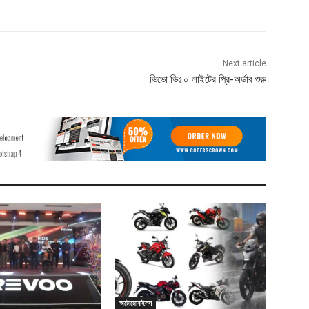
Next article
ভিভো ভি৫০ লাইটের প্রি-অর্ডার শুরু
অটোমোবাইলস