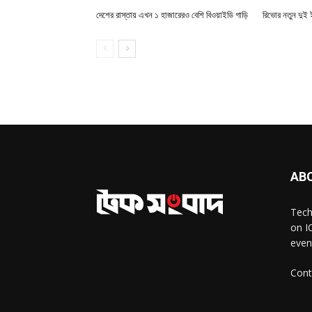
দেশের রাস্তায় এখন ১ হাজারেরও বেশি বিওয়াইডি গাড়ি
রিভোর নতুন দুই
AB
Tech
on I
even
Cont