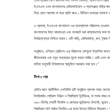
১৩৬ বারেরও বেশি জয়লাভ এবং সিএফ মোটরস, অ্যালপাইন রেনল্ট ও র
ইএলএফ এখন বাংলাদেশের মোটরসাইকেল ও প্যাসেঞ্জার গাড়ির জন্য লুব্
নিয়ে কোন আপোষ না করে প্রতি বছর ১ বিলিয়ন ডলারের গবেষণা ও
এ প্রসঙ্গে, ইএলএফ বাংলাদেশ-এর ব্যবস্থাপনা পরিচালক দেওয়া
বাংলাদেশের উষ্ণ আবহাওয়া এবং যানজটে ভরা রাস্তাগুলোর কথা মাথা
নির্ভরযোগ্যতা নিশ্চিত করবে। এটি গাড়ি, মোটরবাইক, বাস, ট্রাক
অনুষ্ঠানে, এশিয়ান হোল্ডিংস-এর পরিচালক কোসুকে ইয়োশিদা বলে
জীবনধারার এক নতুন অধ্যায়ের সূচনা করতে যাচ্ছি। চেরি এখন বাংলাদ
চাহিদা অনুযায়ী বিশ্বমানের প্রযুক্তি সরবরাহ করা হবে।”
টিগো ৮ প্রো
চেরি’র বহুল প্রতীক্ষিত এসইউভি দুটি অনুষ্ঠানে ব্যাপক সাড়া ফে
টার্বোচার্জড পেট্রোল ইঞ্জিন ও প্রিমিয়াম ইন্টেরিওর, যা সবার ন
৩৬০-ডিগ্রি সেফটি সিস্টেম ও জেসচার কন্ট্রোলড টেলগেট, ডুয়েল ১
প্রিমিয়াম সনি সাউন্ড সিস্টেম-এর মতো উন্নত বিভিন্ন ফিচারস। গা