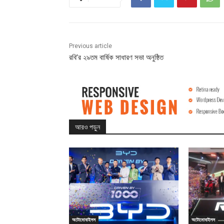
Previous article
রবি’র ২৯তম বার্ষিক সাধারণ সভা অনুষ্ঠিত
আরও পড়ুন
অটোমোবাইলস
অটোমোবাইলস