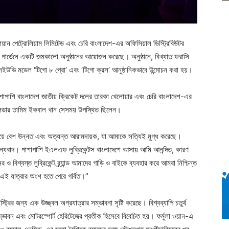
য়ান পেট্রোলিয়াম লিমিটেড এবং চেরি বাংলাদেশ-এর অফিসিয়াল ডিস্ট্রিবিউটর
টার গার্ডেনে একটি জমকালো অনুষ্ঠানের আয়োজন করেছে। অনুষ্ঠানে, বিখ্যাত ফরাসি
ুন এসইউভি মডেল ‘টিগো ৮ প্রো’ এবং ‘টিগো ক্রস’ আনুষ্ঠানিকভাবে উন্মোচন করা হয়।
ের পাশাপাশি বাংলাদেশ জাতীয় ক্রিকেট দলের তারকা খেলোয়ার এবং চেরি বাংলাদেশ-এর
়ন লিডার তামিম ইকবাল খান সেসময় উপস্থিত ছিলেন।
দিয়ে বেশ উন্নত এবং অত্যন্ত আরামদায়ক, যা আমাকে সত্যিই মুগ্ধ করেছে।
 ধন্যবাদ। পাশাপাশি ইএলএফ লুব্রিকেন্টস বাংলাদেশে আসায় আমি আনন্দিত, কারণ
 ও বিশ্বস্ত লুব্রিকেন্ট ব্র্যান্ড আমাদের গাড়ি ও বাইকে ব্যবহার করে আমরা নিশ্চিন্ত
 এই যাত্রার অংশ হতে পেরে গর্বিত।”
রির জন্য এক উজ্জ্বল অগ্রযাত্রার সম্ভাবনা সৃষ্টি করেছে। বিশ্বব্যাপি চতুর্থ
 উদ্ভাবন এবং মোটরস্পোর্ট হেরিটেজের প্রতীক হিসেবে বিবেচিত হয়। ফর্মুলা ওয়ান-এ