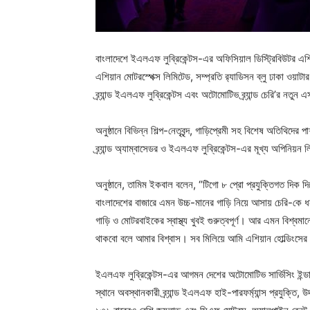
বাংলাদেশে ইএলএফ লুব্রিকেন্টস-এর অফিসিয়াল ডিস্ট্রিবিউটর এশি
এশিয়ান মোটরস্পেক্স লিমিটেড, সম্প্রতি র‍্যাডিসন ব্লু ঢাকা ওয়া
ব্র্যান্ড ইএলএফ লুব্রিকেন্টস এবং অটোমোটিভ ব্র্যান্ড চেরি’র নত
অনুষ্ঠানে বিভিন্ন শিল্প-নেতৃবৃন্দ, গাড়িপ্রেমী সহ বিশেষ অতিথিদ
ব্র্যান্ড অ্যাম্বাসেডর ও ইএলএফ লুব্রিকেন্টস-এর মূখ্য অপিনিয
অনুষ্ঠানে, তামিম ইকবাল বলেন, “টিগো ৮ প্রো প্রযুক্তিগত দিক 
বাংলাদেশের বাজারে এমন উচ্চ-মানের গাড়ি নিয়ে আসায় চেরি-কে
গাড়ি ও মোটরবাইকের স্বাস্থ্য খুবই গুরুত্বপূর্ণ। আর এমন বিশ্বমানের
থাকবো বলে আমার বিশ্বাস। সব মিলিয়ে আমি এশিয়ান হোল্ডিংসের
ইএলএফ লুব্রিকেন্টস-এর আগমন দেশের অটোমোটিভ সার্ভিসিং ইন্ডাস্ট্
স্থানে অবস্থানকারী ব্র্যান্ড ইএলএফ হাই-পারফর্ম্যান্স প্রযুক্তি,