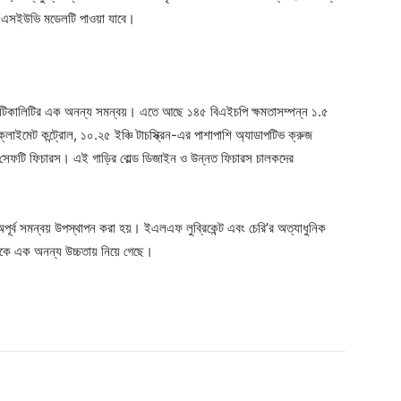
়াম এসইউভি মডেলটি পাওয়া যাবে।
্যাকটিকালিটির এক অনন্য সমন্বয়। এতে আছে ১৪৫ বিএইচপি ক্ষমতাসম্পন্ন ১.৫
োন ক্লাইমেট কন্ট্রোল, ১০.২৫ ইঞ্চি টাচস্ক্রিন-এর পাশাপাশি অ্যাডাপটিভ ক্রুজ
ত সেফটি ফিচারস। এই গাড়ির বোল্ড ডিজাইন ও উন্নত ফিচারস চালকদের
ক অপূর্ব সমন্বয় উপস্থাপন করা হয়। ইএলএফ লুব্রিকেন্ট এবং চেরি’র অত্যাধুনিক
কে এক অনন্য উচ্চতায় নিয়ে গেছে।