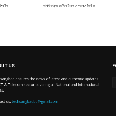
 ই-বাইক
জাপ‌নি ব্র্যান্ডের মোটরসাইকেল যেসব দে‌শে তৈ‌রি হয়
OUT US
F
sangbad ensures the news of latest and authentic updates
CT & Telecom sector covering all National and International
ts.
act us:
techsangbadbd@gmail.com