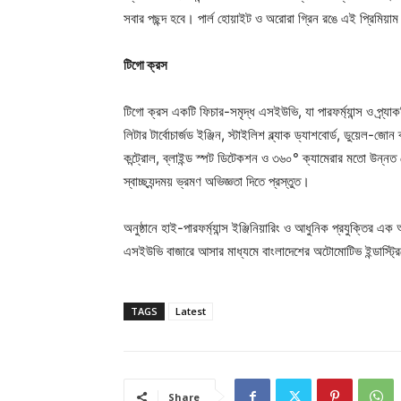
সবার পছন্দ হবে। পার্ল হোয়াইট ও অরোরা গ্রিন রঙে এই প্রিমিয
টিগো ক্রস
টিগো ক্রস একটি ফিচার-সমৃদ্ধ এসইউভি, যা পারফর্ম্যান্স ও প্র
লিটার টার্বোচার্জড ইঞ্জিন, স্টাইলিশ ব্ল্যাক ড্যাশবোর্ড, ডুয়েল-জ
কন্ট্রোল, ব্লাইন্ড স্পট ডিটেকশন ও ৩৬০° ক্যামেরার মতো উন্ন
স্বাচ্ছ্যন্দময় ভ্রমণ অভিজ্ঞতা দিতে প্রস্তুত।
অনুষ্ঠানে হাই-পারফর্ম্যান্স ইঞ্জিনিয়ারিং ও আধুনিক প্রযুক্তির এ
এসইউভি বাজারে আসার মাধ্যমে বাংলাদেশের অটোমোটিভ ইন্ডাস্ট্রি
TAGS
Latest
Share