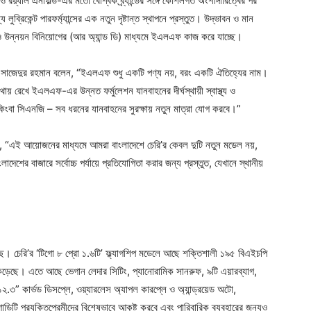
য়্যাল এনফিল্ড-এর মতো বৈশ্বিক ব্র্যান্ডের সঙ্গে কৌশলগত অংশীদারিত্বের পর
রিকেন্ট পারফর্ম্যান্সের এক নতুন দৃষ্টান্ত স্থাপনে প্রস্তুত। উদ্ভাবন ও মান
 উন্নয়ন বিনিয়োগের (আর অ্যান্ড ডি) মাধ্যমে ইএলএফ কাজ করে যাচ্ছে।
ন সাজেদুর রহমান বলেন, “ইএলএফ শুধু একটি পণ্য নয়, বরং একটি ঐতিহ্যের নাম।
য় রেখে ইএলএফ-এর উন্নত ফর্মুলেশন যানবাহনের দীর্ঘস্থায়ী স্বাস্থ্য ও
 কিংবা সিএনজি – সব ধরনের যানবাহনের সুরক্ষায় নতুন মাত্রা যোগ করবে।”
ন, “এই আয়োজনের মাধ্যমে আমরা বাংলাদেশে চেরি’র কেবল দুটি নতুন মডেল নয়,
েশের বাজারে সর্বোচ্চ পর্যায়ে প্রতিযোগিতা করার জন্য প্রস্তুত, যেখানে স্থানীয়
লেছে। চেরি’র ‘টিগো ৮ প্রো ১.৬টি’ ফ্ল্যাগশিপ মডেলে আছে শক্তিশালী ১৯৫ বিএইচপি
জর কেড়েছে। এতে আছে ভেগান লেদার সিটিং, প্যানোরামিক সানরুফ, ৯টি এয়ারব্যাগ,
২.৩” কার্ভড ডিসপ্লে, ওয়্যারলেস অ্যাপল কারপ্লে ও অ্যান্ড্রয়েড অটো,
ড়িটি প্রযুক্তিপ্রেমীদের বিশেষভাবে আকৃষ্ট করবে এবং পারিবারিক ব্যবহারের জন্যও