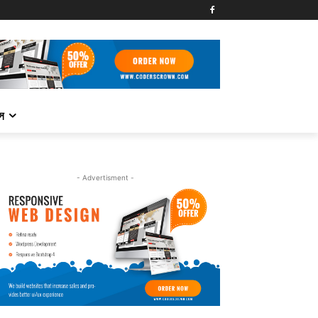
্স
- Advertisment -