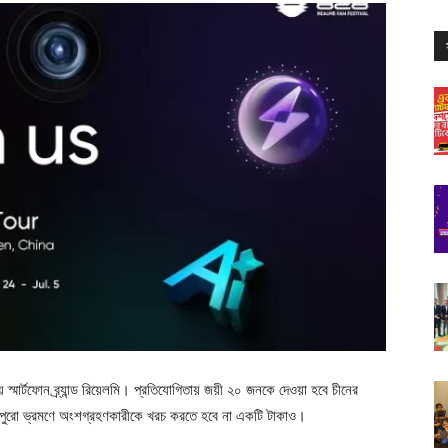
স্মার্টফোন ব্র্যান্ড রিয়েলমি। প্রতিযোগিতায় জয়ী ২০ জনকে দেওয়া হবে চীনের
এই পুরো ভ্রমণে অংশগ্রহণকারীকে খরচ করতে হবে না একটি টাকাও।