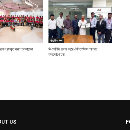
প্রযুক্তি খবর
ে পুরস্কৃত করল ফুডপ্যান্ডা
ডিএমটিসিএলের বহরে টেলিমেটিকস আনছে
কারকোপোলো
OUT US
F