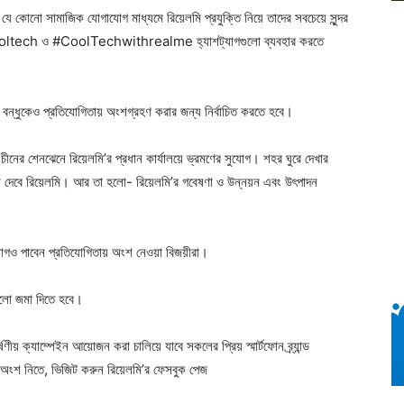
 যে কোনো সামাজিক যোগাযোগ মাধ্যমে রিয়েলমি প্রযুক্তি নিয়ে তাদের সবচেয়ে সুন্দর
mecooltech ও #CoolTechwithrealme হ্যাশট্যাগগুলো ব্যবহার করতে
নজন বন্ধুকেও প্রতিযোগিতায় অংশগ্রহণ করার জন্য নির্বাচিত করতে হবে।
 চীনের শেনঝেনে রিয়েলমি’র প্রধান কার্যালয়ে ভ্রমণের সুযোগ। শহর ঘুরে দেখার
বিধা দেবে রিয়েলমি। আর তা হলো- রিয়েলমি’র গবেষণা ও উন্নয়ন এবং উৎপাদন
ুযোগও পাবেন প্রতিযোগিতায় অংশ নেওয়া বিজয়ীরা।
ুলো জমা দিতে হবে।
় ক্যাম্পেইন আয়োজন করা চালিয়ে যাবে সকলের প্রিয় স্মার্টফোন ব্র্যান্ড
় অংশ নিতে, ভিজিট করুন রিয়েলমি’র ফেসবুক পেজ