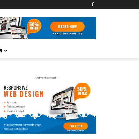
্স
- Advertisment -