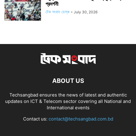
প্রদর্শনী
টেক সংবাদ ডেস্ক
-
July 30, 2026
ABOUT US
Techsangbad ensures the news of latest and authentic
updates on ICT & Telecom sector covering all National and
International events
Contact us:
contact@techsangbad.com.bd