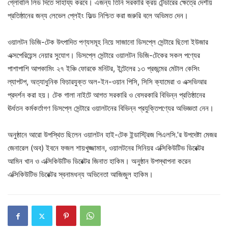
গ্লোবালি লিড দিতে সাহায্য করবে। এজন্য তিনি সরকারি ক্রয় টেন্ডারের ক্ষেত্রে দেশীয়
প্রতিষ্ঠানের জন্য লেভেল প্লেইং ফিল্ড নিশ্চিত করা জরুরি বলে অভিমত দেন।
ওয়ালটন ডিজি-টেক উৎপাদিত পণ্যসমূহ নিয়ে সাজানো ডিসপ্লে সেন্টারে ছিলো ইউজার
এক্সপেরিয়েন্স নেয়ার সুযোগ। ডিসপ্লে সেন্টারে ওয়ালটন ডিজি-টেকের সকল পণ্যের
পাশাপাশি আপকামিং ২৭ ইঞ্চি ফোরকে মনিটর, ইন্টেলের ১৩ প্রজন্মের মেটাল কেসিং
ল্যাপটপ, অত্যাধুনিক ফিচারযুক্ত অল-ইন-ওয়ান পিসি, সিসি ক্যামেরা ও এক্সভিআর
প্রদর্শন করা হয়। টেক গালা নাইটে আগত সরকারি ও বেসরকারি বিভিন্ন প্রতিষ্ঠানের
ঊর্ধতন কর্মকর্তাগণ ডিসপ্লে সেন্টারে ওয়ালটনের বিভিন্ন প্রযুক্তিপণ্যের অভিজ্ঞতা নেন।
অনুষ্ঠানে আরো উপস্থিত ছিলেন ওয়ালটন হাই-টেক ইন্ডাস্ট্রিজ পিএলসি.’র উপদেষ্টা মেজর
জেনারেল (অব) ইবনে ফজল শায়খুজ্জামান, ওয়ালটনের সিনিয়র এক্সিকিউটিভ ডিরেক্টর
আমিন খান ও এক্সিকিউটিভ ডিরেক্টর জিনাত হাকিম। অনুষ্ঠান উপস্থাপনা করেন
এক্সিকিউটিভ ডিরেক্টর স্বনামধন্য অভিনেতা আজিজুল হাকিম।