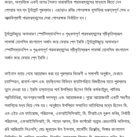
করেন, অন্যদিকে একই দলের সৈকত ধারাবাহিক পারফরম্যান্সের মাধ্যমে জিতে নেন
প্লেয়ার অব দ্য টুর্নামেন্ট পুরস্কার। এছাড়াও রবির গোলরক্ষক মুসাব্বির গুরুত্বপূর্ণ সেভ ও
আত্মবিশ্বাসী পারফরম্যান্সের সেরা গোলরক্ষক নির্বাচিত হন।
টুর্নামেন্টজুড়ে অসাধারণ স্পোর্টসম্যানশিপ ও শৃঙ্খলাপূর্ণ পারফরম্যান্সের স্বীকৃতিস্বরূপ
লাফার্জ হোলসিম বাংলাদেশ অর্জন করে ফেয়ার প্লে ট্রফি।টুর্নামেন্টজুড়ে অসাধারণ
স্পোর্টসম্যানশিপ ও শৃঙ্খলাপূর্ণ পারফরম্যান্সের স্বীকৃতিস্বরূপ লাফার্জ হোলসিম বাংলাদেশ
অর্জন করে ফেয়ার প্লে ট্রফি।
ফাইনাল ম্যাচ শেষে আয়োজন করা হয় পুরস্কার বিতরণী ও সমাপনী অনুষ্ঠান, যেখানে
চ্যাম্পিয়ন, রানার্স-আপ এবং ব্যক্তিগত বিভিন্ন ক্যাটাগরিতে বিজয়ীদের হাতে পুরস্কার
তুলে দেওয়া হয়। ট্রফি হস্তান্তর পর্বে উপস্থিত ছিলেন ফিকি কর্মকর্তাবৃন্দ, পার্টনার
প্রতিনিধিরা, অংশগ্রহণকারী দলসমূহ এবং আয়োজকরা। পুরো আয়োজনটি একটি স্মরণীয়
সমাপ্তির মধ্য দিয়ে শেষ হয়। অনুষ্ঠানে উপস্থিত সম্মানিত অতিথিদের মধ্যে ছিলেন মি.
এম এইচ এম ফাইরোজ, পরিচালক, এফআইসিসিআই; মি. টিআইএম নুরুল কবির, নির্বাহী
পরিচালক, এফআইসিসিআই; মি. শাহেদ আলম, চিফ কর্পোরেট অ্যান্ড রেগুলেটরি অফিসার,
রবি আজিয়াটা পিএলসি; মোঃ জুবায়েদ উল ইসলাম, মার্কেটিং ডিরেক্টর, সিঙ্গার বাংলাদেশ