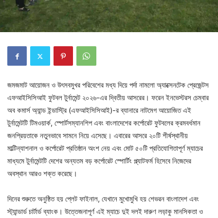
জমজমাট আয়োজন ও উৎসবমুখর পরিবেশের মধ্য দিয়ে পর্দা নামলো অ্যাক্সেনটেক প্রেজেন্টস
এফআইসিসিআই ফুটবল টুর্নামেন্ট ২০২৬-এর দ্বিতীয় আসরের। ফরেন ইনভেস্টরস চেম্বার
অব কমার্স অ্যান্ড ইন্ডাস্ট্রি (এফআইসিসিআই)-র ব্যানারে নাটমেগ আয়োজিত এই
টুর্নামেন্টটি টিমওয়ার্ক, স্পোর্টসম্যানশিপ এবং বাংলাদেশের কর্পোরেট ফুটবলের ক্রমবর্ধমান
জনপ্রিয়তাকে নতুনভাবে সামনে নিয়ে এসেছে। এবারের আসরে ২০টি শীর্ষস্থানীয়
মাল্টিন্যাশনাল ও কর্পোরেট প্রতিষ্ঠান অংশ নেয় এবং মোট ৫০টি প্রতিযোগিতাপূর্ণ ম্যাচের
মাধ্যমে টুর্নামেন্টটি দেশের অন্যতম বড় কর্পোরেট স্পোর্টিং প্ল্যাটফর্ম হিসেবে নিজেদের
অবস্থান আরও শক্ত করেছে।
দিনের শুরুতে অনুষ্ঠিত হয় প্লেট ফাইনাল, যেখানে মুখোমুখি হয় শেভরন বাংলাদেশ এবং
স্ট্যান্ডার্ড চার্টার্ড ব্যাংক। উত্তেজনাপূর্ণ এই ম্যাচে দুই দলই দারুণ লড়াকু মানসিকতা ও