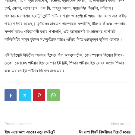
লিমিটেড; মি. সাব্বির ফেরদৌস, ডিরেক্টর, ব্যাকপেজ পিআর; মি. মাজহারুল কবির, ইন-
চার্জ, সেলস, নভোএয়ার; এবং মি. মাহবুব আলম, ম্যানেজিং ডিরেক্টর, নাটমেগ।
গত কয়েক সপ্তাহ ধরে টুর্নামেন্টটি মাল্টিন্যাশনাল ও কর্পোরেট অঙ্গনে প্রাণবন্ত এক ক্রীড়া
পরিবেশ তৈরি করেছে। ফুটবলের মাধ্যমে পারস্পরিক সম্প্রীতি, টিমওয়ার্ক এবং পেশাদার
সম্পর্ক আরও শক্তিশালী করার পাশাপাশি, এই আয়োজনটি বাংলাদেশের কর্পোরেট
কমিউনিটির মধ্যে ফুটবল সংস্কৃতিকে আরও এগিয়ে নিতে গুরুত্বপূর্ণ ভূমিকা রেখেছে।
এই টুর্নামেন্টে টাইটেল স্পনসর হিসেবে ছিল অ্যাক্সেনটেক, কো-স্পনসর হিসেবে সিঙ্গার-
বেকো, বেভারেজ পার্টনার হিসেবে স্প্রাইট মিন্ট, পিআর পার্টনার হিসেবে ব্যাকপেজ পিআর
এবং এয়ারলাইন পার্টনার হিসেবে নভোএয়ার।
Previous article
Next article
ঈদে এলো অপো এ৬কের নতুন ভেরিয়েন্ট
ঈদ মেগা গিফট বিজয়ীদের নিয়ে টেকনোর