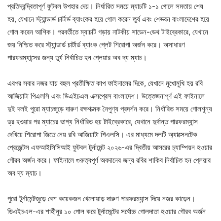
প্রতিদ্বন্দ্বিতাপূর্ণ ফুটবল উপহার দেয়। নির্ধারিত সময়ে ম্যাচটি ১-১ গোলে সমতায় শেষ
হয়, যেখানে স্ট্যান্ডার্ড চার্টার্ড ব্যাংকের হয়ে গোল করেন তুর্য এবং শেভরন বাংলাদেশের হয়ে
গোল করেন আশিক। পরবর্তীতে ম্যাচটি গড়ায় নাটকীয় সাডেন-ডেথ টাইব্রেকারে, যেখানে
জয় নিশ্চিত করে স্ট্যান্ডার্ড চার্টার্ড ব্যাংক প্লেট শিরোপা অর্জন করে। অসাধারণ
পারফরম্যান্সের জন্য তুর্য নির্বাচিত হন প্লেয়ার অব দ্য ম্যাচ।
এরপর সবার নজর যায় বহুল প্রতীক্ষিত কাপ ফাইনালের দিকে, যেখানে মুখোমুখি হয় রবি
আজিয়াটা পিএলসি এবং ডিএইচএল এক্সপ্রেস বাংলাদেশ। উত্তেজনাপূর্ণ এই ফাইনালে
দুই দলই পুরো ম্যাচজুড়ে দারুণ রক্ষণাত্মক নৈপুণ্য প্রদর্শন করে। নির্ধারিত সময়ে গোলশূন্য
ড্র হওয়ার পর ম্যাচের ভাগ্য নির্ধারিত হয় টাইব্রেকারে, যেখানে দুর্দান্ত পারফরম্যান্স
দেখিয়ে শিরোপা জিতে নেয় রবি আজিয়াটা পিএলসি। এর মাধ্যমে দলটি অ্যাক্সেনটেক
প্রেজেন্টস এফআইসিসিআই ফুটবল টুর্নামেন্ট ২০২৬-এর দ্বিতীয় আসরের চ্যাম্পিয়ন হওয়ার
গৌরব অর্জন করে। ফাইনালে গুরুত্বপূর্ণ অবদানের জন্য রবির শাকিব নির্বাচিত হন প্লেয়ার
অব দ্য ম্যাচ।
পুরো টুর্নামেন্টজুড়ে বেশ কয়েকজন খেলোয়াড় দারুণ পারফরম্যান্স দিয়ে নজর কাড়েন।
ডিএইচএল-এর শাহীনুর ১০ গোল করে টুর্নামেন্টের সর্বোচ্চ গোলদাতা হওয়ার গৌরব অর্জন