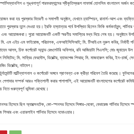
ণ স্পোর্টসম্যানশিপ ও শৃঙ্খলাপূর্ণ পারফরম্যান্সের স্বীকৃতিস্বরূপ লাফার্জ হোলসিম বাংলাদেশ অর্জন ক
জন করা হয় পুরস্কার বিতরণী ও সমাপনী অনুষ্ঠান, যেখানে চ্যাম্পিয়ন, রানার্স-আপ এবং ব্যক্তি
তে পুরস্কার তুলে দেওয়া হয়। ট্রফি হস্তান্তর পর্বে উপস্থিত ছিলেন ফিকি কর্মকর্তাবৃন্দ, পার্টনার 
 এবং আয়োজকরা। পুরো আয়োজনটি একটি স্মরণীয় সমাপ্তির মধ্য দিয়ে শেষ হয়। অনুষ্ঠানে উপস্
ন মি. এম এইচ এম ফাইরোজ, পরিচালক, এফআইসিসিআই; মি. টিআইএম নুরুল কবির, নির্বাহী পর
দ আলম, চিফ কর্পোরেট অ্যান্ড রেগুলেটরি অফিসার, রবি আজিয়াটা পিএলসি; মোঃ জুবায়েদ উল ই
লাদেশ লিমিটেড; মি. সাব্বির ফেরদৌস, ডিরেক্টর, ব্যাকপেজ পিআর; মি. মাজহারুল কবির, ইন-চার্জ,
েজিং ডিরেক্টর, নাটমেগ।
্নামেন্টটি মাল্টিন্যাশনাল ও কর্পোরেট অঙ্গনে প্রাণবন্ত এক ক্রীড়া পরিবেশ তৈরি করেছে। ফুটবলে
 এবং পেশাদার সম্পর্ক আরও শক্তিশালী করার পাশাপাশি, এই আয়োজনটি বাংলাদেশের কর্পোরেট কমিউ
নিতে গুরুত্বপূর্ণ ভূমিকা রেখেছে।
 স্পনসর হিসেবে ছিল অ্যাক্সেনটেক, কো-স্পনসর হিসেবে সিঙ্গার-বেকো, বেভারেজ পার্টনার হিসেবে স্প
কপেজ পিআর এবং এয়ারলাইন পার্টনার হিসেবে নভোএয়ার।