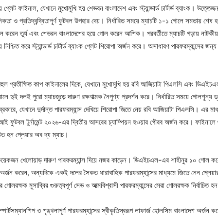
য় প্লেট ফাইনাল, যেখানে মুখোমুখি হয় শেভরন বাংলাদেশ এবং স্ট্যান্ডার্ড চার্টার্ড ব্যাংক। উত্তেজনা
া ও প্রতিদ্বন্দ্বিতাপূর্ণ ফুটবল উপহার দেয়। নির্ধারিত সময়ে ম্যাচটি ১-১ গোলে সমতায় শেষ হয়, য
়ে গোল করেন তুর্য এবং শেভরন বাংলাদেশের হয়ে গোল করেন আশিক। পরবর্তীতে ম্যাচটি গড়ায় নাটকী
নিশ্চিত করে স্ট্যান্ডার্ড চার্টার্ড ব্যাংক প্লেট শিরোপা অর্জন করে। অসাধারণ পারফরম্যান্সের জন্য ত
ুল প্রতীক্ষিত কাপ ফাইনালের দিকে, যেখানে মুখোমুখি হয় রবি আজিয়াটা পিএলসি এবং ডিএইচএল
লে দুই দলই পুরো ম্যাচজুড়ে দারুণ রক্ষণাত্মক নৈপুণ্য প্রদর্শন করে। নির্ধারিত সময়ে গোলশূন্য ড
ইব্রেকারে, যেখানে দুর্দান্ত পারফরম্যান্স দেখিয়ে শিরোপা জিতে নেয় রবি আজিয়াটা পিএলসি। এর মা
 ফুটবল টুর্নামেন্ট ২০২৬-এর দ্বিতীয় আসরের চ্যাম্পিয়ন হওয়ার গৌরব অর্জন করে। ফাইনালে গু
চিত হন প্লেয়ার অব দ্য ম্যাচ।
বেশ কয়েকজন খেলোয়াড় দারুণ পারফরম্যান্স দিয়ে নজর কাড়েন। ডিএইচএল-এর শাহীনুর ১০ গোল করে টুর্
র্জন করেন, অন্যদিকে একই দলের সৈকত ধারাবাহিক পারফরম্যান্সের মাধ্যমে জিতে নেন প্লেয়ার অব 
গোলরক্ষক মুসাব্বির গুরুত্বপূর্ণ সেভ ও আত্মবিশ্বাসী পারফরম্যান্সের সেরা গোলরক্ষক নির্বাচিত হ
ণ স্পোর্টসম্যানশিপ ও শৃঙ্খলাপূর্ণ পারফরম্যান্সের স্বীকৃতিস্বরূপ লাফার্জ হোলসিম বাংলাদেশ অর্জন ক