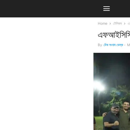
Home
টেলিকম
এ
এফআইসিসিআ
By
টেক সংবাদ ডেস্ক
-
M