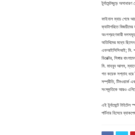
টুর্নামেন্টজুড়ে অসাধার
ফাইনাল ম্যাচ শেষে আয়ো
ক্যাটাগরিতে বিজয়ীদের হা
অংশগ্রহণকারী দলসমূহ
অতিথিদের মধ্যে ছিলে
এফআইসিসিআই; মি. শাহে
ডিরেক্টর, সিঙ্গার বাং
মি. মাহবুব আলম, ম্যান
গত কয়েক সপ্তাহ ধরে টুর
সম্প্রীতি, টিমওয়ার্ক
সংস্কৃতিকে আরও এগিয়ে 
এই টুর্নামেন্টে টাইটেল
পার্টনার হিসেবে ব্যা