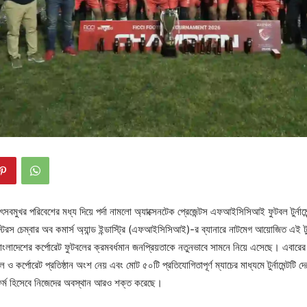
ুখর পরিবেশের মধ্য দিয়ে পর্দা নামলো অ্যাক্সেনটেক প্রেজেন্টস এফআইসিসিআই ফুটবল টুর্নামে
 চেম্বার অব কমার্স অ্যান্ড ইন্ডাস্ট্রি (এফআইসিসিআই)-র ব্যানারে নাটমেগ আয়োজিত এই টুর্না
 বাংলাদেশের কর্পোরেট ফুটবলের ক্রমবর্ধমান জনপ্রিয়তাকে নতুনভাবে সামনে নিয়ে এসেছে। এবার
শনাল ও কর্পোরেট প্রতিষ্ঠান অংশ নেয় এবং মোট ৫০টি প্রতিযোগিতাপূর্ণ ম্যাচের মাধ্যমে টুর্নামেন্টট
্যাটফর্ম হিসেবে নিজেদের অবস্থান আরও শক্ত করেছে।