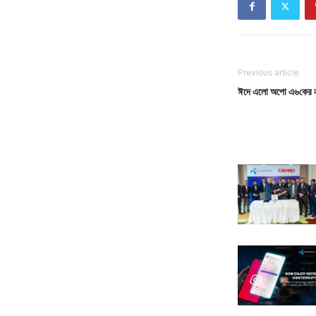
Previous article
ঈদে এলো অপো এ৬কের নতু