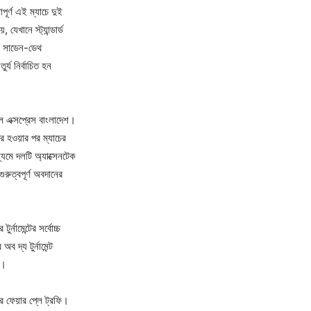
পূর্ণ এই ম্যাচে দুই
েখানে স্ট্যান্ডার্ড
য় সাডেন-ডেথ
ুর্য নির্বাচিত হন
 এক্সপ্রেস বাংলাদেশ।
্র হওয়ার পর ম্যাচের
ধ্যমে দলটি অ্যাক্সেনটেক
রুত্বপূর্ণ অবদানের
নামেন্টের সর্বোচ্চ
দ্য টুর্নামেন্ট
ন।
রে ফেয়ার প্লে ট্রফি।