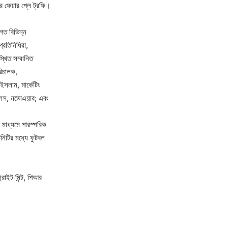
রে ফেয়ার প্লে ট্রফি।
গত বিভিন্ন
প্রতিনিধিরা,
থিত সম্মানিত
িচালক,
সলাম, মার্কেটিং
 সেলস, নভোএয়ার; এবং
র মাধ্যমে পারস্পরিক
নিটির মধ্যে ফুটবল
্রাইট মিন্ট, পিআর