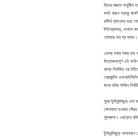
দিনের শুরুতে অনুষ্ঠিত হ
দলই দারুণ লড়াকু মানসিকত
চার্টার্ড ব্যাংকের হয
টাইব্রেকারে, যেখানে জয় 
প্লেয়ার অব দ্য ম্যাচ।
এরপর সবার নজর যায় বহ
উত্তেজনাপূর্ণ এই ফাইনা
ভাগ্য নির্ধারিত হয় টা
প্রেজেন্টস এফআইসিসিআই
জন্য রবির শাকিব নির্বা
পুরো টুর্নামেন্টজুড়ে 
গোলদাতা হওয়ার গৌরব অ
পুরস্কার। এছাড়াও রবির 
টুর্নামেন্টজুড়ে অসাধার