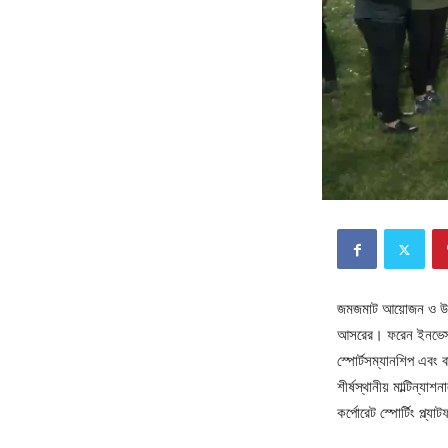
জমজমাট আয়োজন ও উৎসবম
আসরের। ফরেন ইনভেস্টরস
স্পোর্টসম্যানশিপ এবং
শীর্ষস্থানীয় মাল্টিন্যা
কর্পোরেট স্পোর্টিং প্ল