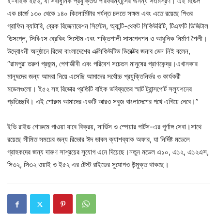
ই-বাইক ই৫২, যা সর্বাধুনিক প্রযুক্তিও পারফরম্যান্সের অনন্য সংমিশ্রণ। এই মডেল
এক চার্জে ১৩০ থেকে ১৪০ কিলোমিটার পর্যন্ত চলতে সক্ষম এবং এতে রয়েছে পিওর
গ্রাফিন ব্যাটারি, ব্রেক রিজেনারেশন সিস্টেম, অ্যান্টি-থেফট সিকিউরিটি, টিএফটি ডিজিটাল
ডিসপ্লে, সিবিএস ব্রেকিং সিস্টেম এবং শক্তিশালী সাসপেনশন ও আধুনিক নির্মাণ শৈলী।
উদ্বোধনী অনুষ্ঠানে রিভো বাংলাদেশের এক্সিকিউটিভ ডিরেক্টর জনাব ভেন নিই বলেন,
“রামপুরা তরুণ প্রজন্ম, পেশাজীবী এবং পরিবেশ সচেতন মানুষের প্রাণকেন্দ্র।এখানকার
মানুষদের জন্য আমরা নিয়ে এসেছি আমাদের সর্বোচ্চ প্রযুক্তিনির্ভর ও কার্যকরী
মডেলগুলো। ই৫২ সহ রিভোর প্রতিটি বাইক ভবিষ্যতের স্মার্ট ট্রান্সপোর্ট সল্যুশনের
প্রতিচ্ছবি। এই শোরুম আমাদের একটি আরও সবুজ বাংলাদেশের পথে এগিয়ে নেবে।”
ইভি রাইড শোরুমে পাওয়া যাবে বিক্রয়, সার্ভিস ও স্পেয়ার পার্টস-এর পূর্ণাঙ্গ সেবা।সাথে
রয়েছে সীমিত সময়ের জন্য রিভোর ঈদ ডাবল ক্যাশব্যাক অফার, যা নির্দিষ্ট মডেলে
গ্রাহকদের জন্য দারুণ সাশ্রয়ের সুযোগ এনে দিয়েছে।নতুন মডেল এ১০, এ১২, এ১২এস,
সি৩২, সি৩২ ওয়াই ও ই৫২ এর টেস্ট রাইডের সুযোগও উন্মুক্ত থাকছে।