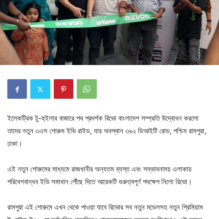
ইলেকট্রিক টু-হুইলার বাজারে পথ প্রদর্শক রিভো বাংলাদেশ সম্প্রতি উদ্বোধন করলো
তাদের নতুন ৩এস শোরুম ইভি রাইড, যার অবস্থান ৩৬২ ডিআইটি রোড, পশ্চিম রামপুরা,
ঢাকা।
এই নতুন শোরুমের মাধ্যমে রাজধানীর অন্যতম ব্যস্ত এবং সম্ভাবনাময় এলাকায়
পরিবেশবান্ধব ইভি সমাধান পৌঁছে দিতে আরেকটি গুরুত্বপূর্ণ পদক্ষেপ নিলো রিভো।
রামপুরা এই শোরুমে এখন থেকে পাওয়া যাবে রিভোর সব নতুন মডেলসহ নতুন প্রিমিয়াম