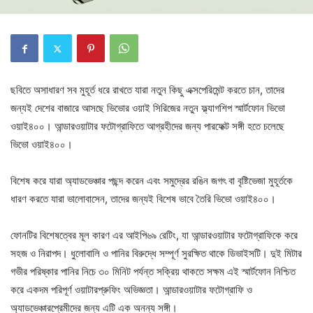
ছবিতে অসাধারণ সব মুহূর্ত ধরে রাখতে যারা নতুন কিছু এক্সপেরিমেন্ট করতে চান, তাদের
জন্যই দেশের বাজারে আসছে ভিভোর ওয়াই সিরিজের নতুন ফ্ল্যাগশিপ স্মার্টফোন ভিভো
ওয়াই৪০০। আন্ডারওয়াটার ফটোগ্রাফিতে আগ্রহীদের জন্য পারফেক্ট সঙ্গী হতে চলেছে
ভিভো ওয়াই৪০০।
বিশেষ করে যারা অ্যাডভেঞ্চার পছন্দ করেন এবং সমুদ্রের রঙিন জগৎ বা বৃষ্টিভেজা মুহূর্তকে
ধারণ করতে যারা ভালোবাসেন, তাদের জন্যই বিশেষ ভাবে তৈরি ভিভো ওয়াই৪০০।
ফোনটির বিশেষত্বের মূল কারণ এর আইপি৬৯ রেটিং, যা আন্ডারওয়াটার ফটোগ্রাফিকে করে
সহজ ও নিরাপদ। ধুলোবালি ও পানির বিরুদ্ধে সম্পূর্ণ সুরক্ষিত থাকে ডিভাইসটি। দুই মিটার
গভীর পরিষ্কার পানির নিচে ৩০ মিনিট পর্যন্ত সক্রিয় থাকতে সক্ষম এই স্মার্টফোন নিশ্চিত
করে একদম পরিপূর্ণ ওয়াটারপ্রুফিং অভিজ্ঞতা। আন্ডারওয়াটার ফটোগ্রাফি ও
অ্যাডভেঞ্চারপ্রেমীদের জন্য এটি এক অনন্য সঙ্গী।