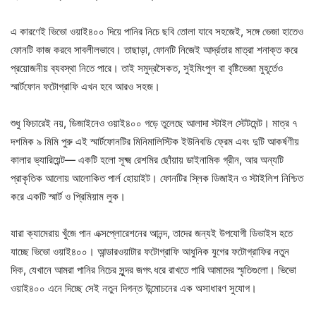
এ কারণেই ভিভো ওয়াই৪০০ দিয়ে পানির নিচে ছবি তোলা যাবে সহজেই, সঙ্গে ভেজা হাতেও
ফোনটি কাজ করবে সাবলীলভাবে। তাছাড়া, ফোনটি নিজেই আর্দ্রতার মাত্রা শনাক্ত করে
প্রয়োজনীয় ব্যবস্থা নিতে পারে। তাই সমুদ্রসৈকত, সুইমিংপুল বা বৃষ্টিভেজা মুহূর্তেও
স্মার্টফোন ফটোগ্রাফি এখন হবে আরও সহজ।
শুধু ফিচারেই নয়, ডিজাইনেও ওয়াই৪০০ গড়ে তুলেছে আলাদা স্টাইল স্টেটমেন্ট। মাত্র ৭
দশমিক ৯ মিমি পুরু এই স্মার্টফোনটির মিনিমালিস্টিক ইউনিবডি ফ্রেম এবং দুটি আকর্ষণীয়
কালার ভ্যারিয়েন্ট— একটি হলো সূক্ষ্ম রেশমির ছোঁয়ায় ডাইনামিক গ্রীন, আর অন্যটি
প্রাকৃতিক আলোয় আলোকিত পার্ল হোয়াইট। ফোনটির স্লিক ডিজাইন ও স্টাইলিশ নিশ্চিত
করে একটি স্মার্ট ও প্রিমিয়াম লুক।
যারা ক্যামেরায় খুঁজে পান এক্সপ্লোরেশনের আনন্দ, তাদের জন্যই উপযোগী ডিভাইস হতে
যাচ্ছে ভিভো ওয়াই৪০০। আন্ডারওয়াটার ফটোগ্রাফি আধুনিক যুগের ফটোগ্রাফির নতুন
দিক, যেখানে আমরা পানির নিচের সুন্দর জগৎ ধরে রাখতে পারি আমাদের স্মৃতিগুলো। ভিভো
ওয়াই৪০০ এনে দিচ্ছে সেই নতুন দিগন্ত উন্মোচনের এক অসাধারণ সুযোগ।