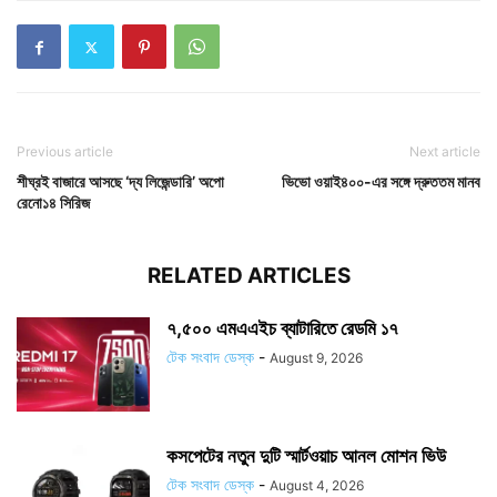
Previous article
Next article
শীঘ্রই বাজারে আসছে ‘দ্য লিজেন্ডারি’ অপো
ভিভো ওয়াই৪০০-এর সঙ্গে দ্রুততম মানব
রেনো১৪ সিরিজ
RELATED ARTICLES
৭,৫০০ এমএএইচ ব্যাটারিতে রেডমি ১৭
টেক সংবাদ ডেস্ক
-
August 9, 2026
কসপেটের নতুন দুটি স্মার্টওয়াচ আনল মোশন ভিউ
টেক সংবাদ ডেস্ক
-
August 4, 2026