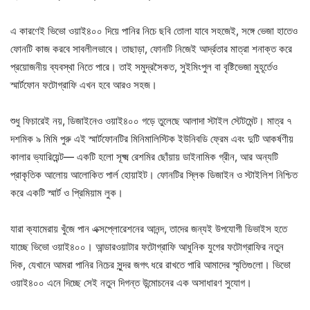
এ কারণেই ভিভো ওয়াই৪০০ দিয়ে পানির নিচে ছবি তোলা যাবে সহজেই, সঙ্গে ভেজা হাতেও
ফোনটি কাজ করবে সাবলীলভাবে। তাছাড়া, ফোনটি নিজেই আর্দ্রতার মাত্রা শনাক্ত করে
প্রয়োজনীয় ব্যবস্থা নিতে পারে। তাই সমুদ্রসৈকত, সুইমিংপুল বা বৃষ্টিভেজা মুহূর্তেও
স্মার্টফোন ফটোগ্রাফি এখন হবে আরও সহজ।
শুধু ফিচারেই নয়, ডিজাইনেও ওয়াই৪০০ গড়ে তুলেছে আলাদা স্টাইল স্টেটমেন্ট। মাত্র ৭
দশমিক ৯ মিমি পুরু এই স্মার্টফোনটির মিনিমালিস্টিক ইউনিবডি ফ্রেম এবং দুটি আকর্ষণীয়
কালার ভ্যারিয়েন্ট— একটি হলো সূক্ষ্ম রেশমির ছোঁয়ায় ডাইনামিক গ্রীন, আর অন্যটি
প্রাকৃতিক আলোয় আলোকিত পার্ল হোয়াইট। ফোনটির স্লিক ডিজাইন ও স্টাইলিশ নিশ্চিত
করে একটি স্মার্ট ও প্রিমিয়াম লুক।
যারা ক্যামেরায় খুঁজে পান এক্সপ্লোরেশনের আনন্দ, তাদের জন্যই উপযোগী ডিভাইস হতে
যাচ্ছে ভিভো ওয়াই৪০০। আন্ডারওয়াটার ফটোগ্রাফি আধুনিক যুগের ফটোগ্রাফির নতুন
দিক, যেখানে আমরা পানির নিচের সুন্দর জগৎ ধরে রাখতে পারি আমাদের স্মৃতিগুলো। ভিভো
ওয়াই৪০০ এনে দিচ্ছে সেই নতুন দিগন্ত উন্মোচনের এক অসাধারণ সুযোগ।