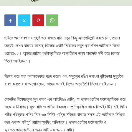
ছবিতে অসাধারণ সব মুহূর্ত ধরে রাখতে যারা নতুন কিছু এক্সপেরিমেন্ট করতে চান, তাদের
জন্যই দেশের বাজারে আসছে ভিভোর ওয়াই সিরিজের নতুন ফ্ল্যাগশিপ স্মার্টফোন ভিভো
ওয়াই৪০০। আন্ডারওয়াটার ফটোগ্রাফিতে আগ্রহীদের জন্য পারফেক্ট সঙ্গী হতে চলেছে
ভিভো ওয়াই৪০০।
বিশেষ করে যারা অ্যাডভেঞ্চার পছন্দ করেন এবং সমুদ্রের রঙিন জগৎ বা বৃষ্টিভেজা মুহূর্তকে
ধারণ করতে যারা ভালোবাসেন, তাদের জন্যই বিশেষ ভাবে তৈরি ভিভো ওয়াই৪০০।
ফোনটির বিশেষত্বের মূল কারণ এর আইপি৬৯ রেটিং, যা আন্ডারওয়াটার ফটোগ্রাফিকে করে
সহজ ও নিরাপদ। ধুলোবালি ও পানির বিরুদ্ধে সম্পূর্ণ সুরক্ষিত থাকে ডিভাইসটি। দুই মিটার
গভীর পরিষ্কার পানির নিচে ৩০ মিনিট পর্যন্ত সক্রিয় থাকতে সক্ষম এই স্মার্টফোন নিশ্চিত
করে একদম পরিপূর্ণ ওয়াটারপ্রুফিং অভিজ্ঞতা। আন্ডারওয়াটার ফটোগ্রাফি ও
অ্যাডভেঞ্চারপ্রেমীদের জন্য এটি এক অনন্য সঙ্গী।