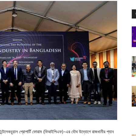
দেশ ইন্টেলেকচুয়াল প্রোপার্টি ফোরাম (বিআইপিএফ)-এর যৌথ উদ্যোগে রাজধানীর প্যান