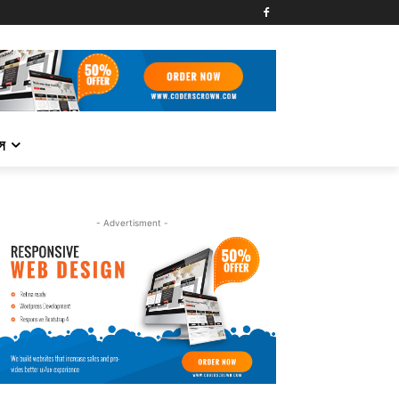
্স
- Advertisment -