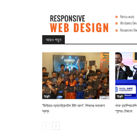
আরও পড়ুন
ইভেন্ট
ইভেন্ট
‘ফিউচার অ্যাস্ট্রোনটস মিট-আপ’: শিশুদের মহাকাশ
সাফ চ্যাম্পিয়ন
স্বপ্ন
স্পন্সর টেকনো