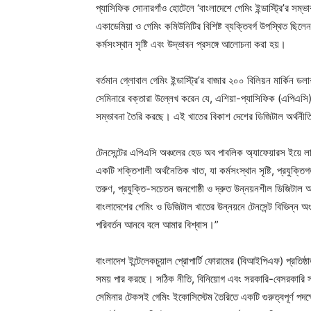
প্যাসিফিক সোনারগাঁও হোটেলে ‘বাংলাদেশে গেমিং ইন্ডাস্ট্রি’র সম্ভ
একাডেমিয়া ও গেমিং কমিউনিটির বিশিষ্ট ব্যক্তিবর্গ উপস্থিত ছিলেন
কর্মসংস্থান সৃষ্টি এবং উদ্ভাবন প্রসঙ্গে আলোচনা করা হয়।
বর্তমান গ্লোবাল গেমিং ইন্ডাস্ট্রি’র বাজার ২০০ বিলিয়ন মার্কিন ডল
সেমিনারে বক্তারা উল্লেখ করেন যে, এশিয়া-প্যাসিফিক (এপিএসি) অঞ
সম্ভাবনা তৈরি করছে। এই খাতের বিকাশ দেশের ডিজিটাল অর্থনীত
টেনসেন্টের এপিএসি অঞ্চলের হেড অব পাবলিক অ্যাফেয়ারস ইয়ে লার 
একটি শক্তিশালী অর্থনৈতিক খাত, যা কর্মসংস্থান সৃষ্টি, প্রযুক্তি
তরুণ, প্রযুক্তি-সচেতন জনগোষ্ঠী ও দ্রুত উন্নয়নশীল ডিজিটাল অব
বাংলাদেশের গেমিং ও ডিজিটাল খাতের উন্নয়নে টেনসেন্ট বিভিন্ন 
পরিবর্তন আনবে বলে আমার বিশ্বাস।”
বাংলাদেশ ইন্টেলেকচুয়াল প্রোপার্টি ফোরামের (বিআইপিএফ) প্রতিষ্ঠা
সময় পার করছে। সঠিক নীতি, বিনিয়োগ এবং সরকারি-বেসরকারি স
সেমিনার টেকসই গেমিং ইকোসিস্টেম তৈরিতে একটি গুরুত্বপূর্ণ পদক