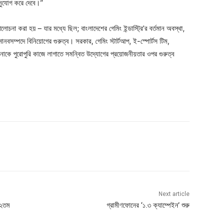
র সুযোগ করে দেবে।”
চনা করা হয় – যার মধ্যে ছিল; বাংলাদেশের গেমিং ইন্ডাস্ট্রি’র বর্তমান অবস্থা,
মানবসম্পদে বিনিয়োগের গুরুত্ব। সরকার, গেমিং স্টার্টআপ, ই-স্পোর্টস টিম,
াবনাকে পুরোপুরি কাজে লাগাতে সমন্বিত উদ্যোগের প্রয়োজনীয়তার ওপর গুরুত্ব
Next article
১২তম
গ্রামীণফোনের ‘১.৩ ক্যাম্পেইন’ শুরু