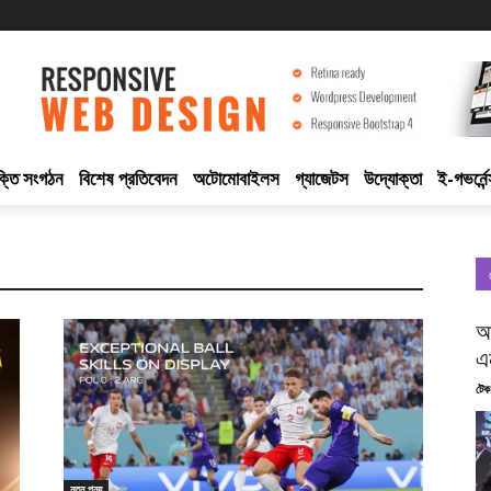
ুক্তি সংগঠন
বিশেষ প্রতিবেদন
অটোমোবাইলস
গ্যাজেটস
উদ্যোক্তা
ই-গভর্নেন
আ
এ
টেক
নতুন পন্য