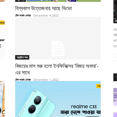
বিশ্বকাপ উত্তেজনায় আছে ভিভো
টেক সংবাদ ডেস্ক
-
December 4, 2022
ট
টেক
স্ব
ফাই
হয
প্রযুক্তি খবর
বিজয়ের মাস শুরু হলো ইনফিনিক্সের ‘বিজয় অফার’-
এর সাথে
টেক সংবাদ ডেস্ক
-
December 1, 2022