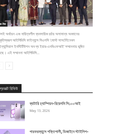
েক-টক
সই অর্থায়ন এবং দায়িত্বশীল ব্যবসায়িক চর্চায় অসামান্য অবদানের
ীকৃতিস্বরূপ আইপিডিসি ফাইন্যান্স পিএলসি ‘মোস্ট সাসটেইনেবল
ন্যান্সিয়াল ইনস্টিটিউশন অব দ্য ইয়ার-এনবিএফআই’ সম্মাননায় ভূষিত
়েছে। এই সম্মাননা আইপিডিসি...
প্রডাক্ট রিভিউ
ব্যাটারি চ্যাম্পিয়ন-রিয়েলমি সি১০০আই
May 13, 2026
পারফরম্যান্সে শক্তিশালী, ডিজাইনে স্টাইলিশ-