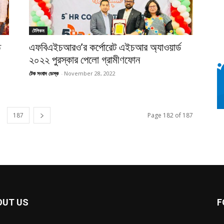
টেলিকম
ত
এফবিএইচআরও’র কর্পোরেট এইচআর অ্যাওয়ার্ড
২০২২ পুরস্কার পেলো গ্রামীণফোন
টেক সংবাদ ডেস্ক
-
November 28, 2022
187
Page 182 of 187
OUT US
F