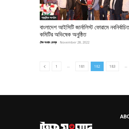
প্রযুক্তি সংগঠন
বাংলাদেশ আইসিটি জার্নালিস্ট ফোরামে নবনির্বাচি
কমিটির অভিষেক অনুষ্ঠিত
টেক সংবাদ ডেস্ক
-
November 28, 2022
...
...
1
181
182
183
AB