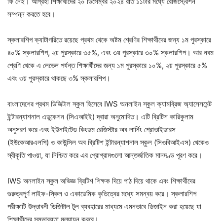
ফি নেই। আগ্রহী শিক্ষার্থীদের ২০ ডিসেম্বর ২০২৪ রাত ১১টার মধ্যে রেজিস্ট্রেশন
সম্পন্ন করতে হবে।
স্কলারশিপ ক্যাটাগরিতে রয়েছে প্রথম থেকে অষ্টম শ্রেণির শিক্ষার্থীদের জন্য ১ম পুরস্কারে
৪০% স্কলারশিপ, ২য় পুরস্কারে ৩৫%, এবং ৩য় পুরস্কারে ৩০% স্কলারশিপ। আর নবম
শ্রেণি থেকে এ লেভেল পর্যন্ত শিক্ষার্থীদের জন্য ১ম পুরস্কারে ১০%, ২য় পুরস্কারে ৫%
এবং ৩য় পুরস্কারে থাকছে ৩% স্কলারশিপ।
বাংলাদেশের প্রথম ডিজিটাল স্কুল হিসেবে IWS অনলাইন স্কুল ক্যামব্রিজ অ্যাসেসমেন্ট
ইন্টারন্যাশনাল এডুকেশন (সিএআইই) দ্বারা অনুমোদিত। এটি ব্রিটিশ কারিকুলাম
অনুসরণ করে এবং ইউনাইটেড কিংডম রেজিস্টার অব লার্নিং প্রোভাইডারস
(ইউকেআরএলপি) ও কাউন্সিল অব ব্রিটিশ ইন্টারন্যাশনাল স্কুল (সিওবিআইএস) থেকেও
স্বীকৃতি পাওয়া, যা নিশ্চিত করে এর প্রোগ্রামগুলো আন্তর্জাতিক মানদণ্ড পূরণ করে।
IWS অনলাইন স্কুল অভিজ্ঞ ব্রিটিশ শিক্ষক দিয়ে পাঠ দিয়ে থাকে এবং শিক্ষার্থীদের
গুরুত্বপূর্ণ লাইফ-স্কিল ও একাডেমিক কৃতিত্বের মধ্যে সমন্বয় করে। স্কলারশিপ
পরীক্ষাটি উদ্ভাবনী ডিজিটাল টুল ব্যবহারের মাধ্যমে এমনভাবে ডিজাইন করা হয়েছে যা
শিক্ষার্থীদের সম্ভাব্যতা মূল্যায়ন করবে।