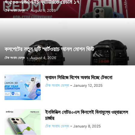
৭,৫০০ এমএএইচ ব্যাটারিতে রেডমি ১৭
টেক সংবাদ ডেস্ক
-
August 9, 2026
কসপেটের নতুন দুটি স্মার্টওয়াচ আনল মোশন ভিউ
টেক সংবাদ ডেস্ক
-
August 4, 2026
ক্যামন সিরিজে বিশেষ অফার দিচ্ছে টেকনো
টেক সংবাদ ডেস্ক
-
January 12, 2025
ইনফিনিক্স নোট৪০এস কিনলেই বিনামূল্যে ওয়্যারলেস
চার্জার
টেক সংবাদ ডেস্ক
-
January 8, 2025