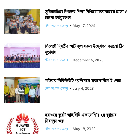
সুবিধাবঞ্চিত শিশুদের শিক্ষা নিশ্চিতে সমঝোতায় ইমো ও
জাগো ফাউন্ডেশন
টেক সংবাদ ডেস্ক
-
May 17, 2024
সিলেটে দ্বিতীয় স্মার্ট ক্লাসরুম উদ্বোধন করলো চীনা
দূতাবাস
টেক সংবাদ ডেস্ক
-
December 5, 2023
সাইবার সিকিউরিটি প্রশিক্ষনে ড্যাফোডিল ই সেরা
টেক সংবাদ ডেস্ক
-
July 4, 2023
হুয়াওয়ে বুয়েট আইসিটি একাডেমি’র ২য় ব্যাচের
নিবন্ধন শুরু
টেক সংবাদ ডেস্ক
-
May 18, 2023