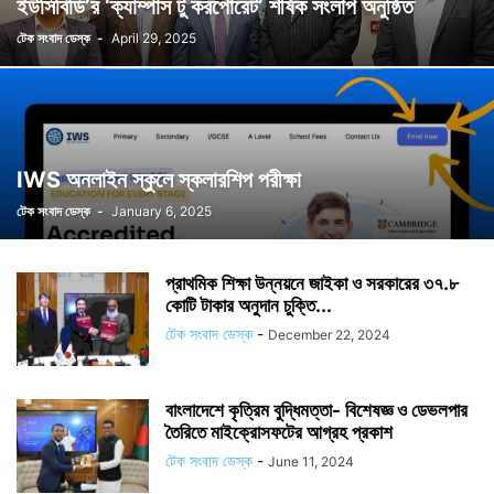
ইউসিবিডি’র ‘ক্যাম্পাস টু করপোরেট’ শীর্ষক সংলাপ অনুষ্ঠিত
টেক সংবাদ ডেস্ক
-
April 29, 2025
IWS অনলাইন স্কুলে স্কলারশিপ পরীক্ষা
টেক সংবাদ ডেস্ক
-
January 6, 2025
প্রাথমিক শিক্ষা উন্নয়নে জাইকা ও সরকারের ৩৭.৮
কোটি টাকার অনুদান চুক্তি...
টেক সংবাদ ডেস্ক
-
December 22, 2024
বাংলাদেশে কৃত্রিম বুদ্ধিমত্তা- বিশেষজ্ঞ ও ডেভলপার
তৈরিতে‌ মাইক্রোসফটের আগ্রহ প্রকাশ
টেক সংবাদ ডেস্ক
-
June 11, 2024