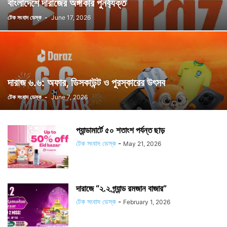
বাংলাদেশে দারাজের অঙ্গীকার পুনর্ব্যক্ত
টেক সংবাদ ডেস্ক
-
June 17, 2026
দারাজ ৬.৬: অফার, ডিসকাউন্ট ও পুরস্কারের উৎসব
টেক সংবাদ ডেস্ক
-
June 7, 2026
প্যান্ডামার্টে ৫০ শতাংশ পর্যন্ত ছাড়
টেক সংবাদ ডেস্ক
-
May 21, 2026
দারাজে “২.২ গ্র্যান্ড রমজান বাজার”
টেক সংবাদ ডেস্ক
-
February 1, 2026