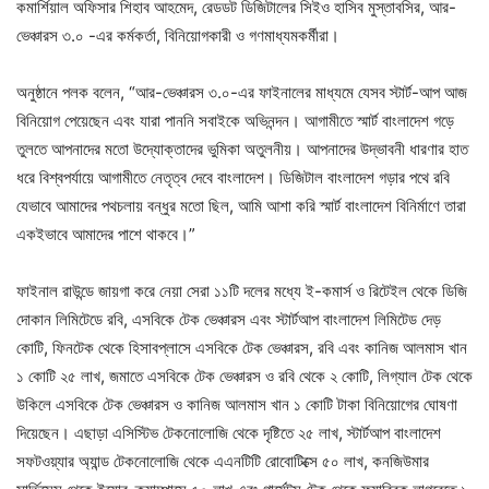
কমার্শিয়াল অফিসার শিহাব আহমেদ, রেডডট ডিজিটালের সিইও হাসিব মুস্তাবসির, আর-
ভেঞ্চারস ৩.০ -এর কর্মকর্তা, বিনিয়োগকারী ও গণমাধ্যমকর্মীরা।
অনুষ্ঠানে পলক বলেন, “আর-ভেঞ্চারস ৩.০-এর ফাইনালের মাধ্যমে যেসব স্টার্ট-আপ আজ
বিনিয়োগ পেয়েছেন এবং যারা পাননি সবাইকে অভিনন্দন। আগামীতে স্মার্ট বাংলাদেশ গড়ে
তুলতে আপনাদের মতো উদ্যোক্তাদের ভুমিকা অতুলনীয়। আপনাদের উদ্ভাবনী ধারণার হাত
ধরে বিশ্বপর্যায়ে আগামীতে নেতৃত্ব দেবে বাংলাদেশ। ডিজিটাল বাংলাদেশ গড়ার পথে রবি
যেভাবে আমাদের পথচলায় বন্ধুর মতো ছিল, আমি আশা করি স্মার্ট বাংলাদেশ বিনির্মাণে তারা
একইভাবে আমাদের পাশে থাকবে।”
ফাইনাল রাউন্ডে জায়গা করে নেয়া সেরা ১১টি দলের মধ্যে ই-কমার্স ও রিটেইল থেকে ডিজি
দোকান লিমিটেডে রবি, এসবিকে টেক ভেঞ্চারস এবং স্টার্টআপ বাংলাদেশ লিমিটেড দেড়
কোটি, ফিনটেক থেকে হিসাবপ্লাসে এসবিকে টেক ভেঞ্চারস, রবি এবং কানিজ আলমাস খান
১ কোটি ২৫ লাখ, জমাতে এসবিকে টেক ভেঞ্চারস ও রবি থেকে ২ কোটি, লিগ্যাল টেক থেকে
উকিলে এসবিকে টেক ভেঞ্চারস ও কানিজ আলমাস খান ১ কোটি টাকা বিনিয়োগের ঘোষণা
দিয়েছেন। এছাড়া এসিস্টিভ টেকনোলোজি থেকে দৃষ্টিতে ২৫ লাখ, স্টার্টআপ বাংলাদেশ
সফটওয়্যার অ্যান্ড টেকনোলোজি থেকে এএনটিটি রোবোটিক্সে ৫০ লাখ, কনজিউমার