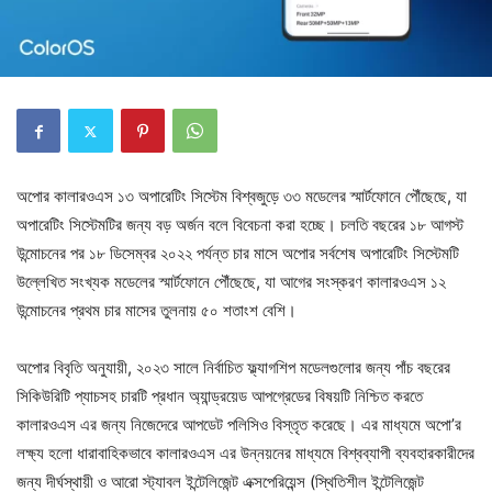
অপোর কালারওএস ১৩ অপারেটিং সিস্টেম বিশ্বজুড়ে ৩৩ মডেলের স্মার্টফোনে পৌঁছেছে, যা
অপারেটিং সিস্টেমটির জন্য বড় অর্জন বলে বিবেচনা করা হচ্ছে। চলতি বছরের ১৮ আগস্ট
উন্মোচনের পর ১৮ ডিসেম্বর ২০২২ পর্যন্ত চার মাসে অপোর সর্বশেষ অপারেটিং সিস্টেমটি
উল্লেখিত সংখ্যক মডেলের স্মার্টফোনে পৌঁছেছে, যা আগের সংস্করণ কালারওএস ১২
উন্মোচনের প্রথম চার মাসের তুলনায় ৫০ শতাংশ বেশি।
অপোর বিবৃতি অনুযায়ী, ২০২৩ সালে নির্বাচিত ফ্ল্যাগশিপ মডেলগুলোর জন্য পাঁচ বছরের
সিকিউরিটি প্যাচসহ চারটি প্রধান অ্যান্ড্রয়েড আপগ্রেডের বিষয়টি নিশ্চিত করতে
কালারওএস এর জন্য নিজেদেরে আপডেট পলিসিও বিস্তৃত করেছে। এর মাধ্যমে অপো’র
লক্ষ্য হলো ধারাবাহিকভাবে কালারওএস এর উন্নয়নের মাধ্যমে বিশ্বব্যাপী ব্যবহারকারীদের
জন্য দীর্ঘস্থায়ী ও আরো স্ট্যাবল ইন্টেলিজেন্ট এক্সপেরিয়েন্স (স্থিতিশীল ইন্টেলিজেন্ট