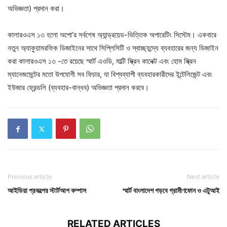
অভিজ্ঞতা) প্রদান করা।
কালারওএস ১৩ হলো অপো’র সর্বশেষ অ্যান্ড্রয়েড-ভিত্তিক অপারেটিং সিস্টেম। একবারে
নতুন অ্যাকুয়ামরফিক ডিজাইনের সাথে সিপ্লিসিটি ও স্বাচ্ছ্যন্দ্যে ব্যবহারের জন্য ডিজাইন
করা কালারওএস ১৩ -তে রয়েছে স্মার্ট এওডি, মাল্টি স্ক্রিন কানেক্ট এবং হোম স্ক্রিন
ম্যানেজমেন্টের মতো উপযোগী সব ফিচার, যা বিশ্বব্যাপী ব্যবহারকারীদের ইন্টেলিজেন্ট এবং
ইউজার ফ্রেন্ডলি (ব্যবহার-বান্ধব) অভিজ্ঞতা প্রদান করবে।
Previous article
Next article
আইডিয়া প্রকল্পের স্টার্টআপ কম্পাস
স্মার্ট বাংলাদেশ গড়বে গ্রামীণফোন ও এটুআই
RELATED ARTICLES