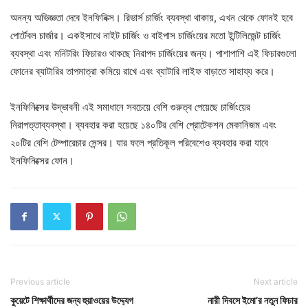
অনন্য অভিজ্ঞতা দেবে ইনফিনিক্স। রিভার্স চার্জিং ব্যবস্থা থাকায়, এখন থেকে ফোনই হবে
পোর্টেবল চার্জার। একইসাথে নাইট চার্জিং ও বাইপাস চার্জিংয়ের মতো ইন্টিলিজেন্ট চার্জিং
ব্যবস্থা এবং মনিটরিং ফিচারও থাকছে নিরাপদ চার্জিংয়ের জন্য। পাশাপাশি এই ফিচারগুলো
ফোনের ব্যাটারির তাপমাত্রা কমিয়ে রাখে এবং ব্যাটারি লাইফ বাড়াতে সাহায্য করে।
ইনফিনিক্সের উদ্ভাবনী এই সমাধানে সবচেয়ে বেশি গুরুত্ব পেয়েছে চার্জিংয়ের
নিরাপত্তাব্যবস্থা। ব্যবহার করা হয়েছে ১৪০টির বেশি প্রোটেকশন মেকানিজম এবং
২০টির বেশি টেম্পারেচার সেন্সর। যার ফলে প্রতিকূল পরিবেশেও ব্যবহার করা যাবে
ইনফিনিক্সের ফোন।
Previous article
Next article
কুয়েটে শিক্ষার্থীদের জন্য হুয়াওয়ের উদ্দ্যেগ
নারী দিবসে ইমো’র নতুন ফিচার