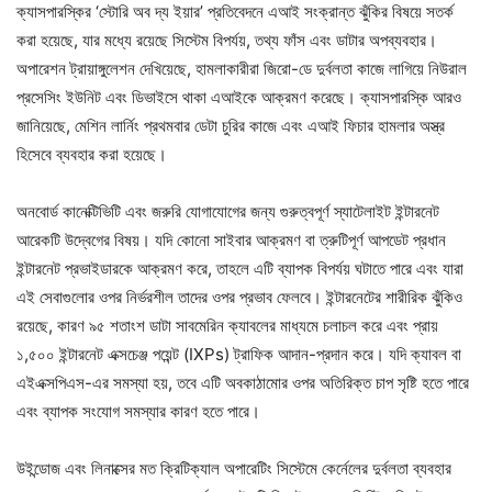
ক্যাসপারস্কির ‘স্টোরি অব দ্য ইয়ার’ প্রতিবেদনে এআই সংক্রান্ত ঝুঁকির বিষয়ে সতর্ক
করা হয়েছে, যার মধ্যে রয়েছে সিস্টেম বিপর্যয়, তথ্য ফাঁস এবং ডাটার অপব্যবহার।
অপারেশন ট্রায়াঙ্গুলেশন দেখিয়েছে, হামলাকারীরা জিরো-ডে দুর্বলতা কাজে লাগিয়ে নিউরাল
প্রসেসিং ইউনিট এবং ডিভাইসে থাকা এআইকে আক্রমণ করেছে। ক্যাসপারস্কি আরও
জানিয়েছে, মেশিন লার্নিং প্রথমবার ডেটা চুরির কাজে এবং এআই ফিচার হামলার অস্ত্র
হিসেবে ব্যবহার করা হয়েছে।
অনবোর্ড কানেক্টিভিটি এবং জরুরি যোগাযোগের জন্য গুরুত্বপূর্ণ স্যাটেলাইট ইন্টারনেট
আরেকটি উদ্বেগের বিষয়। যদি কোনো সাইবার আক্রমণ বা ত্রুটিপূর্ণ আপডেট প্রধান
ইন্টারনেট প্রভাইডারকে আক্রমণ করে, তাহলে এটি ব্যাপক বিপর্যয় ঘটাতে পারে এবং যারা
এই সেবাগুলোর ওপর নির্ভরশীল তাদের ওপর প্রভাব ফেলবে। ইন্টারনেটের শারীরিক ঝুঁকিও
রয়েছে, কারণ ৯৫ শতাংশ ডাটা সাবমেরিন ক্যাবলের মাধ্যমে চলাচল করে এবং প্রায়
১,৫০০ ইন্টারনেট এক্সচেঞ্জ পয়েন্ট (IXPs) ট্রাফিক আদান-প্রদান করে। যদি ক্যাবল বা
এইএক্সপিএস-এর সমস্যা হয়, তবে এটি অবকাঠামোর ওপর অতিরিক্ত চাপ সৃষ্টি হতে পারে
এবং ব্যাপক সংযোগ সমস্যার কারণ হতে পারে।
উইন্ডোজ এবং লিনাক্সের মত ক্রিটিক্যাল অপারেটিং সিস্টেমে কের্নেলের দুর্বলতা ব্যবহার