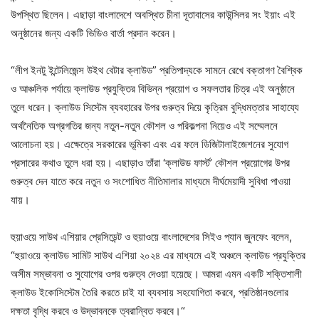
‍উপস্থিত ছিলেন। এছাড়া বাংলাদেশে অবস্থিত চীনা দূতাবাসের কাউন্সিলর সং ইয়াং এই
অনুষ্ঠানের জন্য একটি ভিডিও বার্তা প্রদান করেন।
“লীপ ইনটু ইন্টেলিজেন্স উইথ বেটার ক্লাউড” প্রতিপাদ্যকে সামনে রেখে বক্তাগণ বৈশ্বিক
ও আঞ্চলিক পর্যায়ে ক্লাউড প্রযুক্তির বিভিন্ন প্রয়োগ ও সফলতার চিত্র এই অনুষ্ঠানে
তুলে ধরেন। ক্লাউড সিস্টেম ব্যবহারের উপর গুরুত্ব দিয়ে কৃত্রিম বুদ্ধিমত্তার সাহায্যে
অর্থনৈতিক অগ্রগতির জন্য নতুন-নতুন কৌশল ও পরিকল্পনা নিয়েও এই সম্মেলনে
আলোচনা হয়। এক্ষেত্রে সরকারের ভূমিকা এবং এর ফলে ডিজিটালাইজেশনের সুযোগ
প্রসারের কথাও তুলে ধরা হয়। এছাড়াও তাঁরা ‘ক্লাউড ফার্স্ট’ কৌশল প্রয়োগের উপর
গুরুত্ব দেন যাতে করে নতুন ও সংশোধিত নীতিমালার মাধ্যমে দীর্ঘমেয়াদী সুবিধা পাওয়া
যায়।
হুয়াওয়ে সাউথ এশিয়ার প্রেসিডেন্ট ও হুয়াওয়ে বাংলাদেশের সিইও প্যান জুনফেং বলেন,
“হুয়াওয়ে ক্লাউড সামিট সাউথ এশিয়া ২০২৪ এর মাধ্যমে এই অঞ্চলে ক্লাউড প্রযুক্তির
অসীম সম্ভাবনা ও সুযোগের ওপর গুরুত্ব দেওয়া হয়েছে। আমরা এমন একটি শক্তিশালী
ক্লাউড ইকোসিস্টেম তৈরি করতে চাই যা ব্যবসায় সহযোগিতা করবে, প্রতিষ্ঠানগুলোর
দক্ষতা বৃদ্ধি করবে ও উদ্ভাবনকে ত্বরান্বিত করবে।“