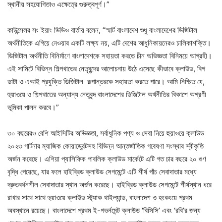
স্থানীয় সহযোগিতাও এক্ষেত্রে গুরুত্বপূর্ণ।”
কাউন্সেলর সং ইয়াং ভিডিও বার্তায় বলেন, “স্মার্ট বাংলাদেশ শুধু বাংলাদেশের ডিজিটাল
অর্থনীতিকে এগিয়ে নেওয়ার একটি লক্ষ্য নয়, এটি দেশের আধুনিকায়নেরও চালিকাশক্তি।
ডিজিটাল অর্থনীতি বিনির্মাণে বাংলাদেশকে সহায়তা করতে চীন অভিজ্ঞতা বিনিময়ে আগ্রহী।
এই সামিটে বিভিন্ন শিল্পখাতের নেতৃবৃন্দের আলোচনায় উঠে এসেছে কীভাবে ক্লাউড, বিগ
ডাটা ও এআই প্রযুক্তি ডিজিটাল রূপান্তরকে সহায়তা করতে পারে। আমি নিশ্চিত যে,
হুয়াওয়ে ও শিল্পখাতের অন্যান্য নেতৃবৃন্দ বাংলাদেশের ডিজিটাল অর্থনীতির বিকাশে অগ্রণী
ভূমিকা পালন করবে।”
৩০ বছরেরও বেশি আইসিটির অভিজ্ঞতা, সর্বাধুনিক পণ্য ও সেবা নিয়ে হুয়াওয়ে ক্লাউড
২০২৩ গার্টনার ম্যাজিক কোয়াড্রেন্টসহ বিভিন্ন আন্তর্জাতিক গবেষণা সংস্থার স্বীকৃতি
অর্জন করেছে। এশিয়া প্যাসিফিক পাবলিক ক্লাউড মার্কেটে এটি গত চার বছরে ২০ গুণ
বৃদ্ধি পেয়েছে, যার ফলে হাইব্রিড ক্লাউড সেগমেন্টে এটি শীর্ষ পাঁচ সেবাদাতার মধ্যে
দ্রুতবর্ধনশীল সেবাদাতার স্থান অর্জন করেছে। হাইব্রিড ক্লাউড সেগমেন্টে শীর্ষস্থান ধরে
রাখার সাথে সাথে হুয়াওয়ে ক্লাউড স্ট্যাক থাইল্যান্ড, বাংলাদেশ ও হংকংয়ে প্রথম
অবস্থানে রয়েছে। বাংলাদেশে প্রথম ই-গভর্নমেন্ট ক্লাউড ‘বিসিসি’ এবং ‘রবি’র জন্য