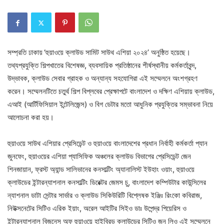
সম্প্রতি ঢাকায়
‘হুয়াওয়ে ক্লাউড সামিট সাউথ এশিয়া ২০২৪’ অনুষ্ঠিত হয়েছে।
তথ্যপ্রযুক্তি শিল্পখাতের বিশেষজ্ঞ, ব্যবসায়িক প্রতিষ্ঠানের শীর্ষস্থানীয় কর্মকর্তাবৃন্দ,
উদ্ভাবক, ক্লাউড সেবার গ্রাহক ও অন্যান্য সহযোগিরা এই সম্মেলনে অংশগ্রহণ
করেন। সম্মেলনটিতে চতুর্থ শিল্প বিপ্লবের প্রেক্ষাপটে বাংলাদেশ ও দক্ষিণ এশিয়ায় ক্লাউড,
এআই (আর্টিফিসিয়াল ইন্টেলিজেন্স) ও বিগ ডেটার মতো আধুনিক প্রযুক্তির সম্ভাবনা নিয়ে
আলোচনা করা হয়।
হুয়াওয়ে সাউথ এশিয়ার প্রেসিডেন্ট ও হুয়াওয়ে বাংলাদেশের প্রধান নির্বাহী কর্মকর্তা প্যান
জুনফেং, হুয়াওয়ের এশিয়া প্যাসিফিক অঞ্চলের ক্লাউড বিভাগের প্রেসিডেন্ট জেন
শিনজায়ান, ফ্রস্ট অ্যান্ড সালিভানের কনসাল্টিং অ্যানালিস্ট ইউহাং ওয়াং, হুয়াওয়ে
ক্লাউডের ইন্টারন্যাশনাল কনসাল্টিং ডিরেক্টর জেমস চু, বাংলাদেশ কম্পিউটার কাউন্সিলের
ন্যাশনাল ডাটা সেন্টার সার্ভার ও ক্লাউড সিকিউরিটি বিশ্লেষক ইঞ্জিঃ রিংকো কবিরাজ,
নিউক্সনেটের সিটিও এরিক ইয়াং, অরেল আইটির সিইও ডাঃ উপেন্দ্র পিয়েরিস ও
ইন্টারন্যাশনাল বিজনেস অফ হুয়াওয়ে হাইব্রিড ক্লাউডের সিটিও জন লিও এই সম্মেলনে