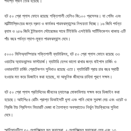
পর্যাপ্ত স্থান তৈরি হয়েছে।
হট ৫০ প্রো প্লাস ফোনে রয়েছে শক্তিশালী হেলিও জি১০০ প্রসেসর। যা গেমিং এবং
মাল্টিটাস্কিংয়ের জন্য দ্রুত ও কার্যকর পারফরম্যান্সের নিশ্চয়তা দিচ্ছে। ১৬ জিবি পর্যন্ত
র‌্যাম ও ২৫৬ জিবি ইন্টারনাল স্টোরেজের সাথে টিইউভি এসইউডি সার্টিফিকেশন থাকায় এটি
পাঁচ বছর পর্যন্ত ল্যাগ-মুক্ত পারফরম্যান্স দেবে।
৫০০০ মিলিঅ্যাম্পিয়ার শক্তিশালী ব্যাটারিসহ, হট ৫০ প্রো প্লাস ফোনে রয়েছে ৩৩
ওয়াটের অ্যাডভান্সড ফাস্টচার্জ। ব্যাটারি হেলথ ভালো রাখার জন্য বাইপাস চার্জিং ও
ওভারনাইট চার্জিং প্রোটেকশন সুবিধাও রয়েছে এতে। ব্যাটারিটি প্রায় চার বছর স্থায়ী
হওয়ার মত করে ডিজাইন করা হয়েছে, যা আধুনিক জীবনের চাহিদা পূরণে সক্ষম।
হট ৫০ প্রো প্লাস প্রতিদিনের জীবনের চ্যালেঞ্জ মোকাবিলায় সক্ষম করে ডিজাইন করা
হয়েছে। আইপি৫৪ রেটিং প্রাপ্ত ডিভাইসটি ধূলা এবং পানি থেকে সুরক্ষা দেয় এবং ওয়েট ও
গ্রিজি টাচ প্রিসিশন ফিচারটি ভেজা বা তৈলাক্ত অবস্থাতেও নির্ভুল টাচক্রিনের সুবিধা
দেবে।
স্মার্টফোনটিতে ৫০ মেগাপিক্সেল মূল ক্যামেরা, ২ মেগাপিক্সেল ম্যাক্রো লেন্স এবং ১৩