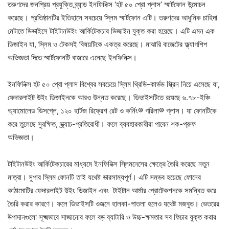
তরুণদের জনপ্রিয় প্রযুক্তি ব্র্যান্ড ইনফিনিক্স ‘হট ৫০ প্রো প্লাস’ স্মার্টফোন উন্মোচন
করেছে। প্রতিষ্ঠানটির ইতিহাসে সবচেয়ে স্লিম স্মার্টফোন এটি। তরুণদের আধুনিক চাহিদা
মেটাতে ডিভাইসে টাইটানউইং আর্কিটেকচার ডিজাইন যুক্ত করা হয়েছে। এটি এমন এক
ডিজাইন যা, স্লিম ও টেকসই বিষয়টিকে একত্র করেছে। মাঝারি বাজেটের ফ্ল্যাগশিপ
অভিজ্ঞতা দিতে স্মার্টফোনটি বাজারে এনেছে ইনফিনিক্স।
ইনফিনিক্স হট ৫০ প্রো প্লাস বিশ্বের সবচেয়ে স্লিম থ্রিডি-কার্ভড স্ক্রিন নিয়ে এসেছে যা,
ফেদারলাইট উইং ডিজাইনকে আরও উন্নত করেছে। ডিভাইসটিতে রয়েছে ৬.৭৮-ইঞ্চি
অ্যামোলেড ডিসপ্লে, ১২০ হার্টজ রিফ্রেশ রেট ও কর্নিং® গরিলা® গ্লাস। যা ফোনটিকে
করে তুলেছে সুরক্ষিত, স্ক্র্যাচ-প্রতিরোধী। ফলে ব্যবহারকারীরা পাবেন শক-প্রুফ
অভিজ্ঞতা।
টাইটানউইং আর্কিটেকচারের মাধ্যমে ইনফিনিক্স স্লিমনেসের ক্ষেত্রে তৈরি করেছে নতুন
মাত্রা। সুপার স্লিম ফোনটি তাই যথেষ্ট ভারসাম্যপূর্ণ। এটি সম্ভব হয়েছে ফোনের
কাঠামোটির ফেদারলাইট উইং ডিজাইন এবং টাইটান আর্মার প্রোটেকশনকে সমন্বিত করে
তৈরি করার কারণে। ফলে ডিভাইসটি ওজনে হালকা-পাতলা হলেও যথেষ্ট মজবুত। ভেতরের
উপাদানগুলো সূক্ষ্মভাবে সাজানোর ফলে বড় ব্যাটারি ও উচ্চ-ক্ষমতার সব ফিচার যুক্ত করার