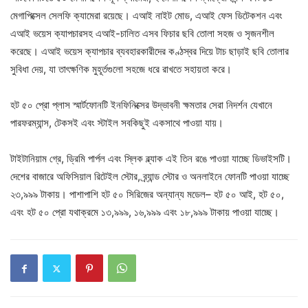
মেগাপিক্সেল সেলফি ক্যামেরা রয়েছে। এআই নাইট মোড, এআই ফেস ডিটেকশন এবং
এআই ভয়েস ক্যাপচারসহ এআই-চালিত এসব ফিচার ছবি তোলা সহজ ও সৃজনশীল
করেছে। এআই ভয়েস ক্যাপচার ব্যবহারকারীদের কণ্ঠস্বর দিয়ে টাচ ছাড়াই ছবি তোলার
সুবিধা দেয়, যা তাৎক্ষণিক মুহূর্তগুলো সহজে ধরে রাখতে সহায়তা করে।
হট ৫০ প্রো প্লাস স্মার্টফোনটি ইনফিনিক্সের উদ্ভাবনী ক্ষমতার সেরা নিদর্শন যেখানে
পারফরম্যান্স, টেকসই এবং স্টাইল সবকিছুই একসাথে পাওয়া যায়।
টাইটানিয়াম গ্রে, ড্রিমি পার্পল এবং স্লিক ব্ল্যাক এই তিন রঙে পাওয়া যাচ্ছে ডিভাইসটি।
দেশের বাজারে অফিসিয়াল রিটেইল স্টোর, ব্র্যান্ড স্টোর ও অনলাইনে ফোনটি পাওয়া যাচ্ছে
২৩,৯৯৯ টাকায়। পাশাপাশি হট ৫০ সিরিজের অন্যান্য মডেল– হট ৫০ আই, হট ৫০,
এবং হট ৫০ প্রো যথাক্রমে ১৩,৯৯৯, ১৬,৯৯৯ এবং ১৮,৯৯৯ টাকায় পাওয়া যাচ্ছে।