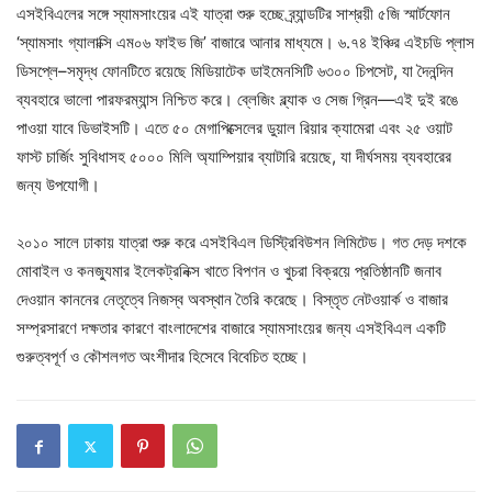
এসইবিএলের সঙ্গে স্যামসাংয়ের এই যাত্রা শুরু হচ্ছে ব্র্যান্ডটির সাশ্রয়ী ৫জি স্মার্টফোন
‘স্যামসাং গ্যালাক্সি এম০৬ ফাইভ জি’ বাজারে আনার মাধ্যমে। ৬.৭৪ ইঞ্চির এইচডি প্লাস
ডিসপ্লে–সমৃদ্ধ ফোনটিতে রয়েছে মিডিয়াটেক ডাইমেনসিটি ৬৩০০ চিপসেট, যা দৈনন্দিন
ব্যবহারে ভালো পারফরম্যান্স নিশ্চিত করে। ব্লেজিং ব্ল্যাক ও সেজ গ্রিন—এই দুই রঙে
পাওয়া যাবে ডিভাইসটি। এতে ৫০ মেগাপিক্সেলের ডুয়াল রিয়ার ক্যামেরা এবং ২৫ ওয়াট
ফাস্ট চার্জিং সুবিধাসহ ৫০০০ মিলি অ্যাম্পিয়ার ব্যাটারি রয়েছে, যা দীর্ঘসময় ব্যবহারের
জন্য উপযোগী।
২০১০ সালে ঢাকায় যাত্রা শুরু করে এসইবিএল ডিস্ট্রিবিউশন লিমিটেড। গত দেড় দশকে
মোবাইল ও কনজ্যুমার ইলেকট্রনিক্স খাতে বিপণন ও খুচরা বিক্রয়ে প্রতিষ্ঠানটি জনাব
দেওয়ান কাননের নেতৃত্বে নিজস্ব অবস্থান তৈরি করেছে। বিস্তৃত নেটওয়ার্ক ও বাজার
সম্প্রসারণে দক্ষতার কারণে বাংলাদেশের বাজারে স্যামসাংয়ের জন্য এসইবিএল একটি
গুরুত্বপূর্ণ ও কৌশলগত অংশীদার হিসেবে বিবেচিত হচ্ছে।