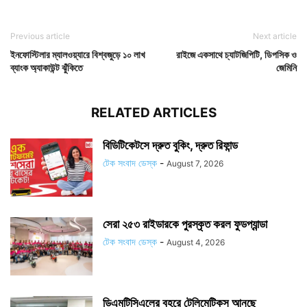
Previous article
Next article
ইনফোস্টিলার ম্যালওয়্যারে বিশ্বজুড়ে ১০ লাখ
রাইজে একসাথে চ্যাটজিপিটি, ডিপসিক ও
ব্যাংক অ্যাকাউন্ট ঝুঁকিতে
জেমিনি
RELATED ARTICLES
বিডিটিকেটসে দ্রুত বুকিং, দ্রুত রিফান্ড
টেক সংবাদ ডেস্ক
-
August 7, 2026
সেরা ২৫৩ রাইডারকে পুরস্কৃত করল ফুডপ্যান্ডা
টেক সংবাদ ডেস্ক
-
August 4, 2026
ডিএমটিসিএলের বহরে টেলিমেটিকস আনছে