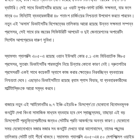
ব্যাটারি। সেই সাথে ডিভাইসটির রয়েছে ২৫ ওয়াট সুপার-ফাস্ট চার্জিং সক্ষমতা, যার ফলে
মাত্র ৩০ মিনিটেই ব্যবহারকারীরা ৪৮ শতাংশ চার্জিংয়ের নিশ্চয়তা উপভোগ করতে পারবেন।
নতুন এই ‘অসাম’ ডিভাইসটির বিশেষত্বের তালিকায় আরো রয়েছে উন্নত সক্ষমতা সম্পন্ন
প্রসেসর, সেই সাথে চার বছরের সিকিউরিটি আপডেট ও দুই জেনারেশনের অপারেটিং
সিস্টেম আপগ্রেডের দারুণ সুবিধা।
স্যামসাং গ্যালাক্সি এ০৫-এ রয়েছে ওয়ান ইউআই কোর ৫.১ এবং মিডিয়াটেক জি৮৫
প্রসেসর, সুতরাং ডিভাইসটির পারফর্মেন্স নিয়ে চিন্তার কোনো কারণ নেই। দ্রুতগতির
প্রসেসরটি একই সাথে কয়েকটি অ্যাপে কাজ করার ক্ষেত্রেও নিরবচ্ছিন্ন ব্যবহারের
নিশ্চয়তা দেবে। এছাড়াও ডিভাইসটিতে রয়েছে র‍্যাম প্লাস ফিচার, যা ব্যবহারকারীদের
মাল্টিটাস্কিংকে আরো সমৃদ্ধ করবে।
বাজারে নতুন এই স্মার্টফোনটির ৬.৭ ইঞ্চি এইচডি+ ডিসপ্লে’তে যেকোনো বিনোদনমূলক
কনটেন্ট দেখা কিংবা সামাজিক মাধ্যম ব্যবহার হবে বেশ স্বাচ্ছন্দ্যময়, তাছাড়া এই বড়
ডিসপ্লেটি প্রযুক্তিপ্রেমীদের জন্যও সেটটির প্রতি আকর্ষণের অনন্য কারণ। যেকোনো
সময় যেকোনোখানে মজার মজার সব কনটেন্ট দেখতে যারা ভালোবাসেন, তাদের পছন্দের
তালিকায় সেটটি তাই শীর্ষে থাকবে। স্যামসাং গ্যালাক্সি এ০৫-এর ৫০ মেগাপিক্সেল ওয়াইড