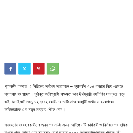
গ্যালাক্সি ‘অসাম’ এ সিরিজের সর্বশেষ সংযোজন – গ্যালাক্সি এ০৫ বাজারে নিয়ে এসেছে
স্যামসাং বাংলাদেশ। দূর্দান্ত ফটোগ্রাফি সক্ষমতা আর দীর্ঘস্থায়ী ব্যাটারির সমন্বয়ে নতুন
এই ডিভাইসটি নিঃসন্দেহে ব্যবহারকারীদের স্মার্টফোনে কনটেন্ট দেখার ও ব্যবহারের
অভিজ্ঞতাকে এক নতুন মাত্রায় পৌঁছে দেবে।
সবধরণের ব্যবহারকারীদের জন্য গ্যালাক্সি এ০৫ স্মার্টফোনটি কার্যকরী ও নির্ভরযোগ্য ভূমিকা
রাখতে পারে, কারণ এতে স্যামসাং যোগ করেছে ৫০০০ মিলিঅ্যাম্পিয়ারের শক্তিশালী