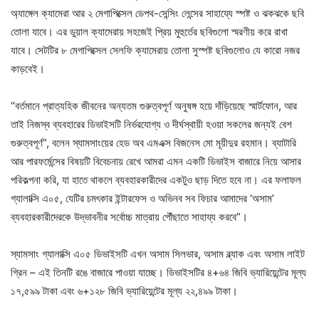
অ্যাঙ্গেল ক্যামেরা আর ২ মেগাপিক্সেল ডেপথ-সেন্সিং লেন্সের সাহায্যে স্পষ্ট ও ঝকঝকে ছবি
তোলা যাবে। এর ডুয়াল ক্যামেরায় সহজেই প্রিয় মুহুর্তের ছবিগুলো স্মরণীয় করে রাখা
যাবে। সেটটির ৮ মেগাপিক্সেল সেলফি ক্যামেরায় তোলা সুস্পষ্ট ছবিগুলোও যে কারো নজর
কাড়বেই।
“বর্তমানে প্রাত্যহিক জীবনের অন্যতম গুরুত্বপূর্ণ অনুষঙ্গ হয়ে দাঁড়িয়েছে স্মার্টফোন, আর
তাই নিজস্ব ব্যবহারের ডিভাইসটি নির্ভরযোগ্য ও দীর্ঘস্থায়ী হওয়া সকলের জন্যই বেশ
গুরুত্বপূর্ণ”, বলেন স্যামসাংয়ের হেড অব এমএক্স বিজনেস মো মূয়ীদুর রহমান। ব্যাটারি
আর পারফর্মেন্সের বিষয়টি বিবেচনায় রেখে আমরা এমন একটি ডিভাইস বাজারে নিয়ে আসার
পরিকল্পনা করি, যা হাতে থাকলে ব্যবহারকারীদের একটুও ছাড় দিতে হবে না। এর ফলাফল
গ্যালাক্সি এ০৫, যেটির চমৎকার ইন্টারফেস ও অভিনব সব ফিচার আমাদের ‘অসাম’
ব্যবহারকারীদেরকে উদ্ভাবনীর সর্বোচ্চ মাত্রায় পৌঁছাতে সাহায্য করবে”।
স্যামসাং গ্যালাক্সি এ০৫ ডিভাইসটি এখন অসাম সিলভার, অসাম ব্ল্যাক এবং অসাম লাইট
গ্রিন – এই তিনটি রঙে বাজারে পাওয়া যাচ্ছে। ডিভাইসটির ৪+৬৪ জিবি ভ্যারিয়েন্টের মূল্য
১৭,৫৯৯ টাকা এবং ৬+১২৮ জিবি ভ্যারিয়েন্টের মূল্য ২২,৪৯৯ টাকা।