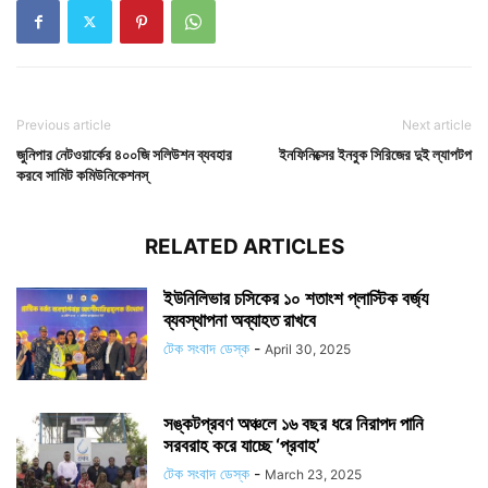
Previous article
Next article
জুনিপার নেটওয়ার্কের ৪০০জি সলিউশন ব্যবহার
ইনফিনিক্সের ইনবুক সিরিজের দুই ল্যাপটপ
করবে সামিট কমিউনিকেশনস্‌
RELATED ARTICLES
ইউনিলিভার চসিকের ১০ শতাংশ প্লাস্টিক বর্জ্য
ব্যবস্থাপনা অব্যাহত রাখবে
টেক সংবাদ ডেস্ক
-
April 30, 2025
সঙ্কটপ্রবণ অঞ্চলে ১৬ বছর ধরে নিরাপদ পানি
সরবরাহ করে যাচ্ছে ‘প্রবাহ’
টেক সংবাদ ডেস্ক
-
March 23, 2025