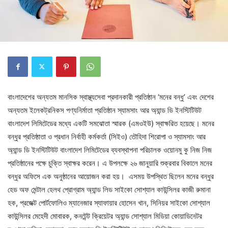
বাংলাদেশের অন্যতম মানসিক স্বাস্থ্যসেবা প্রদানকারী প্রতিষ্ঠান ‘মনের বন্ধু’ এবং দেশের
অন্যতম ইলেকট্রনিকস পণ্যনির্মাতা প্রতিষ্ঠান স্যামসাং আর অ্যান্ড ডি ইনস্টিটিউট
বাংলাদেশ লিমিটেডের মধ্যে একটি সমঝোতা স্মারক (এমওইউ) স্বাক্ষরিত হয়েছে। মনের
বন্ধুর প্রতিষ্ঠাতা ও প্রধান নির্বাহী কর্মকর্তা (সিইও) তৌহিদা শিরোপা ও স্যামসাং আর
অ্যান্ড ডি ইনস্টিটিউট বাংলাদেশ লিমিটেডের ব্যবস্থাপনা পরিচালক ওয়োনমু কু নিজ নিজ
প্রতিষ্ঠানের পক্ষে চুক্তি স্বাক্ষর করেন। এ উপলক্ষে ২৬ জানুয়ারি শুক্রবার বিকালে মনের
বন্ধুর অফিসে এক অনুষ্ঠানের আয়োজন করা হয়। এসময় উপস্থিত ছিলেন মনের বন্ধুর
হেড অফ মেন্টাল হেলথ প্রোগ্রাম অ্যান্ড লিড সাইকো সোশ্যাল কাউন্সিলর কাজী রুমানা
হক, প্রজেক্ট পোর্টফোলিও ম্যানেজার স্যাফায়ার হোসেন খান, সিনিয়র সাইকো সোশ্যাল
কাউন্সিলর মেহেদী মোবারক, কনটেন্ট ক্রিয়েটর অ্যান্ড সোশ্যাল মিডিয়া কোয়াডিনেটর