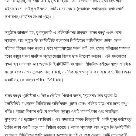
নওশাবা হৃদিতা, স্যামসাং আর অ্যান্ড ডি ইনস্টিটিউট বাংলাদেশ লিমিটেডের হেড অফ
এইচআর মো. সাইফুল ইসলাম, সিনিয়র ম্যানেজার (জেনারেল ম্যাানেজার অ্যাফেয়ার্স
অপারেশন) তাহসিন মাওলা প্রমুখ।
অনুষ্ঠানে জানানো হয়, যুগান্তকারী এ পার্টনারশিপের মাধ্যমে ‘মনের বন্ধু’ এখন থেকে
স্যামসাং আর অ্যান্ড ডি ইনস্টিটিউট বাংলাদেশ লিমিটেডের ‘অফিসিয়াল মেন্টাল হেলথ
পার্টনার’ হিসেবে কাজ করবে। ফলে স্যামসাংয়ের সকল কর্মী এবং তাদের পরিবারের সদস্যরা
মনের বন্ধুর সকল মানসিক স্বাস্থ্যসেবায় বিশেষ ছাড় উপভোগ করবেন। এই সমঝোতার
লক্ষ্য হল স্যামসাং আর অ্যান্ড ডি ইনস্টিটিউট বাংলাদেশ লিমিটেডে কর্মীদের মধ্যে মানসিক
স্বাস্থ্য সংক্রান্ত সচেতনতা প্রচার করা, মানসিক সুস্থতা বৃদ্ধি করা এবং কর্মচারীদের জন্য
একটি সহায়ক কাজের পরিবেশ তৈরি করা।
মনের বন্ধুর প্রতিষ্ঠাতা ও সিইও তৌহিদা শিরোপা বলেন, ‘স্যামসাং আর অ্যান্ড ডি
ইনস্টিটিউট বাংলাদেশ লিমিটেডের অফিসিয়াল মেন্টাল হেলথ পার্টনার হতে পেরে মনের বন্ধু
গর্বিত। আমরা বিশ্বাস করি যে মানসিক স্বাস্থ্য একটি মানবাধিকার এবং সামগ্রিক
সুস্থতায় এর প্রয়োজন অপরিহার্য। এই সমঝোতা স্মারক বিশ্বব্যাপী একটি সুস্থ কর্মক্ষেত্র
তৈরির জন্য একটি নতুন মান নির্ধারণ করেছে। আমরা স্যামসাং আর অ্যান্ড ডি ইনস্টিটিউট
বাংলাদেশ লিমিটেডের প্রতি আমাদের কৃতজ্ঞতা জানাই যে তারা এরকম একটি যুগান্তকারী