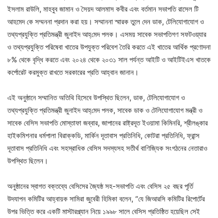
ইসলাম রাউলি, মাহবুব জামান ও সৈয়দ আলমাস কবীর এবং বর্তমান সভাপতি রাসেল টি
আহমেদ কে সম্মননা প্রদান করা হয়। সম্মাননা স্মারক তুলে দেন ডাক, টেলিযোগাযোগ ও
তথ্যপ্রযুক্তি প্রতিমন্ত্রী জুনাইদ আহ্‌মেদ পলক। এসময় সাবেক সভাপতিগণ সফটওয়্যার
ও তথ্যপ্রযুক্তি পরিষেবা খাতের উপযুক্ত পরিবেশ তৈরি করতে এই খাতের আর্থিক প্রণোদনা
৮% থেকে বৃদ্ধি করতে এবং ২০২৪ থেকে ২০৩১ সাল পর্যন্ত আইটি ও আইটিইএস খাতকে
কর্পোরেট করমুক্ত রাখতে সরকারের প্রতি আহ্বান জানান।
এই অনুষ্ঠানে সম্মানিত অতিথি হিসেবে উপস্থিত ছিলেন, ডাক, টেলিযোগাযোগ ও
তথ্যপ্রযুক্তি প্রতিমন্ত্রী জুনাইদ আহ্‌মেদ পলক, সাবেক ডাক ও টেলিযোগাযোগ মন্ত্রী ও
সাবেক বেসিস সভাপতি মোস্তাফা জব্বার, জাপানের রাষ্ট্রদূত ইওয়ামা কিমিনরি, শ্রীলঙ্কার
হাইকমিশনার ধর্মপালা বিরাক্কডি, মার্কিন দূতাবাস প্রতিনিধি, কোটরা প্রতিনিধি, ফ্রান্স
দূতাবাস প্রতিনিধি এবং সহস্রাধিক বেসিস সদস্যসহ সতীর্থ বাণিজ্যিক সংগঠনের নেতারাও
উপস্থিত ছিলেন।
অনুষ্ঠানের স্বাগত বক্তব্যে বেসিসের জ্যৈষ্ঠ সহ-সভাপতি এবং বেসিস ২৫ বছর পূর্তি
উদযাপন কমিটির আহ্বায়ক সামিরা জুবেরী হিমিকা বলেন, “যে জিআরসি কমিটির রিপোর্টের
উপর ভিত্তি করে একটি মাস্টারপ্ল্যান নিয়ে ১৯৯৮ সালে বেসিস প্রতিষ্ঠিত হয়েছিল সেই