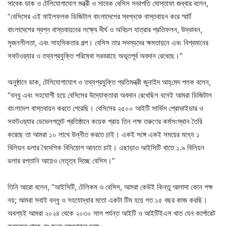
সাবেক ডাক ও টেলিযোগাযোগ মন্ত্রী ও সাবেক বেসিস সভাপতি মোস্তাফা জব্বার বলেন,
“বেসিসের এই মাইলফলক ডিজিটাল বাংলাদেশের স্বপ্নকে বাস্তবায়ন করে স্মার্ট
বাংলাদেশের স্বপ্ন বাস্তবায়নের লক্ষ্যে দীর্ঘ ও অবিচল যাত্রার প্রতিফলন, উদ্ভাবন,
সৃজনশীলতা, এবং সাহসিকতার গল্প। বেসিস তার সদস্যদের ক্ষমতায়নে এবং বিশ্বমানের
সফটওয়্যার ও তথ্যপ্রযুক্তি পরিষেবা সরবরাহে অভূতপূর্ব অবদান রেখেছে।”
অনুষ্ঠানে ডাক, টেলিযোগাযোগ ও তথ্যপ্রযুক্তি প্রতিমন্ত্রী জুনাইদ আহ্‌মেদ পলক বলেন,
“বন্ধু এবং সহযোগী হয়ে বেসিসের উদ্যোক্তারা অবদান রেখেছিল বলেই আমরা ডিজিটাল
বাংলাদেশ বাস্তবায়ন করতে পেরেছি। বেসিসের ২৫০০ আইটি সার্ভিস প্রোভাইডার ও
সফটওয়্যার ডেভেলপমেন্ট প্রতিষ্ঠানে কয়েক প্রায় তিন লক্ষ তরুণের কর্মসংস্থান তৈরি
করেছে তা আমরা ১০ লাখে উন্নীত করতে চাই। একই সঙ্গে একই সময়ের মধ্যে ১
বিলিয়ন ডলার বৈদেশিক বিনিয়োগ আনতে চাই। এছাড়াও আইসিটি খাতে ১.৯ বিলিয়ন
ডলার রপ্তানি আয়েও নেতৃত্ব দিচ্ছে বেসিস।”
তিনি আরো বলেন, “আইসিটি, টেলিকম ও বেসিস, আমরা কেউই কিন্তু আলাদা কোন পক্ষ
নয়; আমরা সবাই বন্ধু ও সহযোদ্ধার মতো একটা টিম হয়ে গত ১৫ বছর কাজ করছি।
অবশ্যই আমরা ২০২৪ থেকে ২০৩০ সাল পর্যন্ত আইটি ও আইটিইএস খাত যেন কর্পোরেট