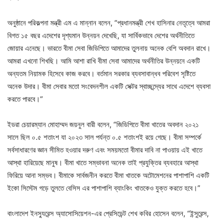
অনুষ্ঠানে পরিকল্পনা মন্ত্রী এম এ মান্নান বলেন, “প্রধানমন্ত্রী শেখ হাসিনার নেতৃত্বে আমরা
বিগত ১৫ বছর এদেশের দৃশ্যমান উন্নয়ন দেখেছি, যা সার্বিকভাবে দেশের অর্থনীতিতে
জোয়ার এনেছে। ভারতে বীমা সেবা জিডিপিতে আমাদের তুলনায় অনেক বেশি অবদান রাখে।
আমরা এখনো শিখছি। আমি আশা রাখি বীমা সেবা আমাদের অর্থনীতির উন্নয়নে একটি
অন্যতম নিয়ামক হিসেবে কাজ করবে। বর্তমান সরকার ব্যবসাবান্ধব পরিবেশ সৃষ্টিতে
অনেক উদার। বীমা সেবার মতো সংবেদনশীল একটি সেক্টর স্বাচ্ছন্দ্যের সাথে এদেশে ব্যবসা
করতে পারবে।”
ইডরা চেয়ারম্যান মোহাম্মদ জয়নুল বারী বলেন, “জিডিপিতে বীমা খাতের অবদান ২০২১
সালে ছিল ০.৫ শতাংশ যা ২০২৩ সাল পর্যন্ত ০.৫ শতাংশই রয়ে গেছে। বীমা সম্পর্কে
সর্বসাধারণের জ্ঞান সীমিত হওয়ার দরুণ এবং সময়মতো বীমার দাবি না পাওয়ায় এই খাতে
আস্থা হারিয়েছে মানুষ। বীমা খাতে সম্ভাবনা অনেক তাই প্রযুক্তির ব্যবহারে আস্থা
ফিরিয়ে আনা সম্ভব। বীমাকে সার্বজনীন করতে বীমা খাতকে অটোমেশনের পাশাপাশি একটি
ইকো সিস্টেম গড়ে তুলতে বেসিস এর পাশাপাশি ব্যাংকিং খাতকেও যুক্ত করতে হবে।”
বাংলাদেশ ইনস্যুরেন্স অ্যাসোসিয়েশন-এর প্রেসিডেন্ট শেখ কবির হোসেন বলেন, “ইন্সুরেন্স,