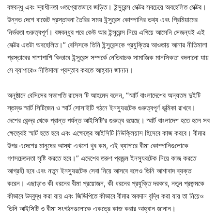
বঙ্গবন্ধু এবং স্বাধীনতা ওতপ্রোতভাবে জড়িত। ইন্সুরেন্স সেক্টর সবচেয়ে অবহেলিত সেক্টর।
উন্নত দেশে বাজেট প্রস্তাবনা তৈরির সময় ইন্সুরেন্স কোম্পানির তথ্য এবং প্রিমিয়ামের
নির্ভরতা গুরুত্বপূর্ণ। বঙ্গবন্ধুর পরে কেউ আর ইন্সুরেন্স নিয়ে এগিয়ে আসেনি সেজন্যই এই
সেক্টর এতটা অবহেলিত।” বেসিসকে তিনি ইন্সুরেন্সকে প্রযুক্তির আওতায় আনার নীতিমালা
প্রস্তাবের পাশাপাশি কিভাবে ইন্সুরেন্স সম্পর্কে নেতিবাচক সামাজিক মানসিকতা বদলানো যায়
সে ব্যাপারেও নীতিমালা প্রস্তাব করতে আহ্বান জানান।
অনুষ্ঠানে বেসিসের সভাপতি রাসেল টি আহমেদ বলেন, “স্মার্ট বাংলাদেশের অন্যতম দুইটি
স্তম্ভ স্মার্ট সিটিজেন ও স্মার্ট সোসাইটি গঠনে ইনস্যুরটেক গুরুত্বপূর্ণ ভূমিকা রাখবে।
দেশের কেন্দ্র থেকে প্রান্ত পর্যন্ত আইসিটি‘র গুরুত্ব রয়েছে। স্মার্ট বাংলাদেশ হতে হলে সব
ক্ষেত্রেই স্মার্ট হতে হবে এবং এক্ষেত্রে আইসিটি নিউক্লিয়াস হিসেবে কাজ করবে। বীমার
উপর এদেশের মানুষের আস্থা এখনো খুব কম, এই ব্যাপারে বীমা কোম্পানিগুলোকে
গণসচেতনতা সৃষ্টি করতে হবে।” এদেশের তরুণ প্রজন্ম ইনস্যুরটেক নিয়ে কাজ করতে
আগ্রহী হবে এবং নতুন ইনস্যুরটেক সেবা নিয়ে আসবে বলেও তিনি আশাবাদ ব্যক্ত
করেন। এছাড়াও কী ধরনের বীমা প্রয়োজন, কী ধরনের প্রযুক্তি দরকার, নতুন প্রজন্মকে
কীভাবে উদ্বুদ্ধ করা যায় এবং জিডিপিতে কীভাবে বীমার অবদান বৃদ্ধি করা যায় তা নিয়েও
তিনি আইসিটি ও বীমা সংগঠনগুলোকে একত্রে কাজ করার আহ্বান জানান।