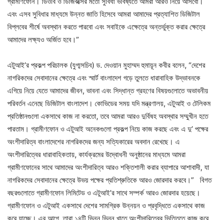
গ্রামীণফোন। ডিওবি ও ডিজিবক্সের মতো সুবিধা ভবিষ্যতে আমরা আরও নিয়ে আসবো।
এবং এসব সুবিধার মাধ্যমে উন্নত জাতি হিসেবে আমরা আমাদের প্রত্যাশিত ডিজিটাল
বিপ্লবের শীর্ষে অবস্থান করতে পারবো এবং সবাইকে এক্ষেত্রে অন্তর্ভুক্ত করার ক্ষেত্রে
আমাদের লক্ষ্যও অর্জিত হবে।”
এটুআই’র প্রকল্প পরিচালক (যুগ্মসচিব) ড. দেওয়ান মুহাম্মদ হুমায়ূন কবীর বলেন, “দেশের
নাগরিকদের সেবাদানের ক্ষেত্রে এবং স্মার্ট বাংলাদেশ গড়ে তুলতে ধারাবাহিক উদ্ভাবনকে
এগিয়ে নিয়ে যেতে আমাদের জীবন, ভাবনা এবং সিদ্ধান্ত গ্রহণের বিষয়গুলোতে অভাবনীয়
পরিবর্তন এনেছে ডিজিটাল বাংলাদেশ। কোভিডের সময় যদি মন্ত্রণালয়, এটুআই ও টেলিকম
প্রতিষ্ঠানগুলো একসাথে কাজ না করতো, তবে আমরা আরও দুর্বিষহ অবস্থার সম্মুখীন হতে
পারতাম। গ্রামীণফোন ও এটুআই অনেকগুলো প্রকল্প নিয়ে কাজ করছে এবং এ দু’ পক্ষের
অংশীদারিত্ব বাংলাদেশের নাগরিকদের জন্য সত্যিকারের অবদান রেখেছে। এ
অংশীদারিত্বের ধারাবাহিকতায়, কার্যক্রমের উদ্বোধনী অনুষ্ঠানের মাধ্যমে আমরা
গ্রামীণফোনের সাথে আমাদের অংশীদারিত্ব আরও শক্তিশালী করার ব্যাপারে আশাবাদী, যা
নাগরিকদের সেবাদানের ক্ষেত্রে উভয় পক্ষের প্রতিশ্রুতিকে আরও জোরদার করবে।” বিগত
বছরগুলোতে গ্রামীণফোন লিমিটেড ও এটুআই’র সাথে সম্পর্ক আরও জোরদার হয়েছে।
গ্রামীণফোন ও এটুআই একসাথে দেশের সামগ্রিক উন্নয়ন ও প্রবৃদ্ধিতে একসাথে কাজ
করে যাচ্ছে। এর আগে, তারা ১৪টি ভিন্ন ভিন্ন খাতে অংশীদারিত্বের ভিত্তিতে কাজ করে,