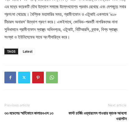
এর মধ্যে কয়েকটি যৌথ উদ্যোগ সমাজে উল্লেখযোগ্য প্রভাব রেখেছে এবং দেশজুড়ে সবার
প্রশংসা পেয়েছে। বৈশ্বিক মহামারির সময়, গ্রামীণফোন ও এটুআই একসাথে ‘৬১৮
টিচারস অনারস’ উদ্যোগ গ্রহণ করে। একইসাথে, কোভিড-পরবর্তী নাগরিকদের নানা
সুবিধাদানে গ্রামীণফোন স্বাস্থ্য অধিদপ্তর, এটুআই, বিটিআরসি, ব্র্যাক, বিশ্ব স্বাস্থ্য
সংস্থা ও ইউনিসেফের সাথে অংশীদারিত্ব করে।
TAGS
Latest
Previous article
Next article
৩৩ মডেলের স্মার্টফোনে কালারওএস ১৩
ফাস্ট চার্জিং ওয়্যারলেস পাওয়ার ব্যাংক আনলো
ওয়ালটন