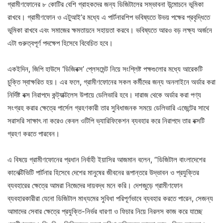
গ্রামীণফোনের ৮ কোটির বেশি গ্রাহকদের জন্য ডিজিটালের সম্ভাবনা উন্মোচনে ভূমিকা
রাখবে। গ্রামীণফোন ও এটুআই’র মধ্যে এ পার্টনারশিপ ভবিষ্যতে উভয় পক্ষের প্রবৃদ্ধিতে
ভূমিকা রাখবে এবং সমাজের ক্ষমতায়নে সহায়তা করবে। ভবিষ্যতে আরও বড় লক্ষ্য অর্জনে
এটা গুরুত্বপূর্ণ পদক্ষেপ হিসেবে বিবেচিত হবে।
একইদিন, জিপি হাউসে ‘ডিজিবক্স’ প্লেসমেন্ট নিয়ে সংশ্লিষ্ট পক্ষগুলোর মধ্যে আরেকটি
চুক্তি স্বাক্ষরিত হয়। এর ফলে, গ্রামীণফোনের সকল কর্মীদের জন্য অনলাইনে অর্ডার করা
নির্দিষ্ট বক্স নিরাপদে কন্ট্যাক্টলেস উপায়ে ডেলিভারি হবে। দারাজ থেকে অর্ডার করা পণ্য
সংগ্রহ করার ক্ষেত্রে পার্সেল গ্রহণকারী তার সুবিধাজনক সময়ে ডেলিভারি এজেন্টের সাথে
সরাসরি সাক্ষাৎ না করেও কেবল ওটিপি ভ্যারিফিকেশন ব্যবহার করে নিরাপদে তার বক্সটি
গ্রহণ করতে পারবেন।
এ বিষয়ে গ্রামীণফোনের প্রধান নির্বাহী ইয়াসির আজমান বলেন, “ডিজিটাল বাংলাদেশের
কানেক্টিভিটি পার্টনার হিসেবে দেশের মানুষের জীবনের রূপান্তরে উদ্ভাবন ও প্রযুক্তির
ব্যবহারের ক্ষেত্রে আমরা নিজেদের দায়বদ্ধ মনে করি। দেশজুড়ে গ্রামীণফোন
ব্যবহারকারীরা যেনো ডিজিটাল মাধ্যমের সুবিধা পরিপূর্ণভাবে ব্যবহার করতে পারেন, সেজন্য
আমাদের সেবার ক্ষেত্রে প্রযুক্তি-নির্ভর ধারণা ও ফিচার নিয়ে নিরলস কাজ করে যাচ্ছে