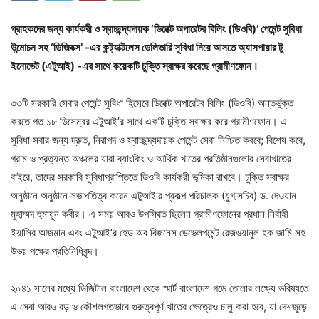
গ্রাহকদের জন্য কার্যকরী ও স্বাচ্ছন্দ্যদায়ক ‘ডিরেক্ট অপারেটর বিলিং (ডিওবি)’ পেমেন্ট সুবিধা
উন্মোচন সহ ‘ডিজিবক্স’ -এর কন্ট্যাক্টলেস ডেলিভারি সুবিধা নিয়ে আসতে অ্যাসপায়ার টু
ইনোভেট (এটুআই) -এর সাথে কয়েকটি চুক্তি স্বাক্ষর করেছে গ্রামীণফোন।
৩৩টি সরকারি সেবার পেমেন্ট সুবিধা হিসেবে ডিরেক্ট অপারেটর বিলিং (ডিওবি) অন্তর্ভুক্ত
করতে গত ১৮ ডিসেম্বর এটুআই’র সাথে একটি চুক্তি স্বাক্ষর করে গ্রামীণফোন। এ
সুবিধা সবার জন্য দ্রুত, নিরাপদ ও স্বাচ্ছন্দ্যদায়ক পেমেন্ট সেবা নিশ্চিত করবে; বিশেষ করে,
গ্রাম ও প্রত্যন্ত অঞ্চলের যারা ব্যাংকিং ও আর্থিক খাতের প্রতিষ্ঠানগুলোর সেবাখাতের
বাইরে, তাদের সরকারি সুবিধাপ্রাপ্তিতে ডিওবি কার্যকরী ভূমিকা রাখবে। চুক্তি স্বাক্ষর
অনুষ্ঠানে অনুষ্ঠানে সভাপতিত্ব করেন এটুআই’র প্রকল্প পরিচালক (যুগ্মসচিব) ড. দেওয়ান
মুহাম্মদ হুমায়ূন কবীর। এ সময় আরও উপস্থিত ছিলেন গ্রামীণফোনের প্রধান নির্বাহী
ইয়াসির আজমান এবং এটুআই’র হেড অব বিজনেস ডেভেলপমেন্ট রেজওয়ানুল হক জামি সহ
উভয় পক্ষের প্রতিনিধিবৃন্দ।
২০৪১ সালের মধ্যে ডিজিটাল বাংলাদেশ থেকে স্মার্ট বাংলাদেশ গড়ে তোলার লক্ষ্যে ভবিষ্যতে
এ সেবা আরও বড় ও কৌশলগতভাবে গুরুত্বপূর্ণ খাতের ক্ষেত্রেও চালু করা হবে, যা দেশজুড়ে