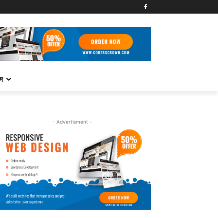
্স
- Advertisment -