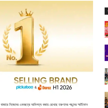
ফোন বাজারে নিজেদের একচ্ছত্র আধিপত্য বজায় রেখেছে তরুণদের পছন্দের স্মার্টফোন