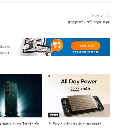
Next article
পারফেক্ট শট? শ্যুট অ্যান্ড উইন!
গ্যাজেটস
বাজিমাত, আসছে ইনফিনিক্স ৫জি
সি-সিরিজে সারাদিনের পাওয়ার, আনছে রিয়েলমি