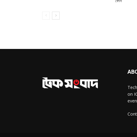
ফোন
AB
Tech
on I
even
Cont