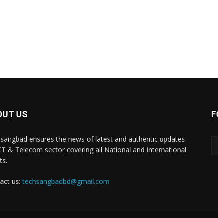
OUT US
F
sangbad ensures the news of latest and authentic updates
CT & Telecom sector covering all National and International
ts.
act us:
techsangbadbd@gmail.com