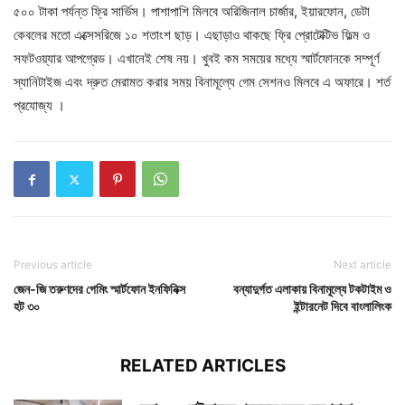
৫০০ টাকা পর্যন্ত ফ্রি সার্ভিস। পাশাপাশি মিলবে অরিজিনাল চার্জার, ইয়ারফোন, ডেটা
কেবলের মতো এক্সেসরিজে ১০ শতাংশ ছাড়। এছাড়াও থাকছে ফ্রি প্রোটেক্টিভ ফিল্ম ও
সফটওয়্যার আপগ্রেড। এখানেই শেষ নয়। খুবই কম সময়ের মধ্যে স্মার্টফোনকে সম্পূর্ণ
স্যানিটাইজ এবং দ্রুত মেরামত করার সময় বিনামূল্যে গেম সেশনও মিলবে এ অফারে। শর্ত
প্রযোজ্য ।
Previous article
Next article
জেন-জি তরুণদের গেমিং স্মার্টফোন ইনফিনিক্স
বন্যাদুর্গত এলাকায় বিনামূল্যে টকটাইম ও
হট ৩০
ইন্টারনেট দিবে বাংলালিংক
RELATED ARTICLES