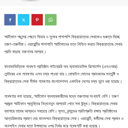
স্মার্টফোন পছন্দের পেছনে ফিচার ও লুকের পাশাপাশি বিক্রয়োত্তর সেবাকেও গুরুত্ব দিচ্ছে
তরুণ-তরুনীরা। ওয়ারেন্টির পাশাপাশি স্মার্টফোনের যত্ন নিশ্চিত করতে বিক্রয়োত্তর সেবার
প্রতি বাড়ছে তরুণদের আগ্রহ।
কানাডাভিত্তিক গবেষণা প্রতিষ্ঠান লাইব্রেরি অব অ্যাকাডেমিক রিসোর্সেস (এলএআর)
সেন্টারের এক গবেষণায় এসব তথ্য পাওয়া যায়। মোবাইল ফোনের গ্রাহকদের সন্তুষ্টি ও
বিক্রয়োত্তর সেবা শীর্ষক গবেষণায় বাংলাদেশসহ একাধিক দেশের তথ্য তুলে ধরা হয়েছে।
গবেষণায় বলা হয়েছে, স্মার্টফোন ব্যবহারকারীদের মধ্যে তরুণদের সংখ্যাই বেশি। তরুণ
প্রজন্ম স্মার্টফোন প্রযুক্তির নিত্যনতুন আপডেট পেতে সদা উন্মুখ। বিক্রয়োত্তর সেবার
ব্যাপারে তাদের আগ্রহও সবচেয়ে বেশি। মূলত, ব্র্যান্ডের প্রতিশ্রুতি রক্ষায় প্রতিষ্ঠানের
আন্তরিকতার প্রমাণ দেয় মানসম্মত বিক্রয়োত্তর সেবা। ওয়ারেন্টি, কর্মীদের সেবা প্রদান ও
অনলাইন সেবার মতো উপাদানের ওপর নির্ভর করে গবেষণাটি করা হয়েছে।