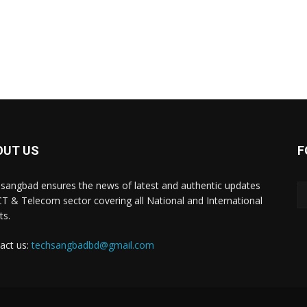
OUT US
F
sangbad ensures the news of latest and authentic updates
CT & Telecom sector covering all National and International
ts.
act us:
techsangbadbd@gmail.com