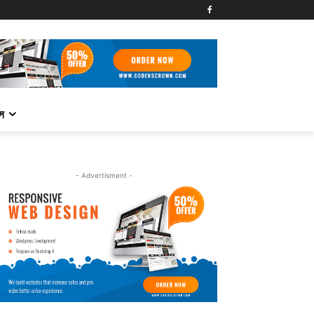
্স
- Advertisment -