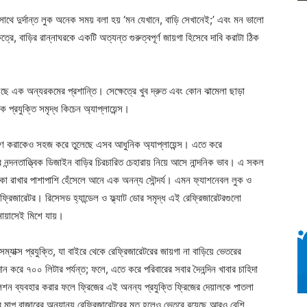
গা, সাথে দুর্দান্ত লুক অনেক সময় বলা হয় ‘মন যেখানে, বাড়ি সেখানেই;’ এবং মন ভালো
, বাড়ির রান্নাঘরকে একটি অত্যন্ত গুরুত্বপূর্ণ জায়গা হিসেবে দাবি করাটা ঠিক
রয়েছে এক অন্যরকমের প্রশান্তি। সেক্ষেত্রে খুব দ্রুত এবং কোন ঝামেলা ছাড়া
প্রযুক্তি সমৃদ্ধ কিচেন অ্যাপ্লায়েন্স।
ক্ষণ করাকেও সহজ করে তুলেছে এসব আধুনিক অ্যাপ্লায়েন্স। এতে করে
 নন্দনতাত্ত্বিক ডিজাইন বাড়ির চিরচারিত চেহারায় নিয়ে আসে নান্দনিক ভাব। এ সকল
টাটকা রাখার পাশাপাশি হেঁসেলে আনে এক অনন্য সৌন্দর্য। এমন ফ্যাশনেবল লুক ও
রেফ্রিজারেটর। রিসেসড হ্যান্ডেল ও ফ্ল্যাট ডোর সমৃদ্ধ এই রেফ্রিজারেটরগুলো
অনায়াসেই মিশে যায়।
ম্যাক্স প্রযুক্তি, যা বাইরে থেকে রেফ্রিজারেটরের জায়গা না বাড়িয়ে ভেতরের
্রদান করে ৭০০ লিটার পর্যন্ত; ফলে, এতে করে পরিবারের সবার দৈনন্দিন খাবার চাহিদা
শন ব্যবহার করার ফলে ফ্রিজের এই অনন্য প্রযুক্তি ফ্রিজের দেয়ালকে পাতলা
 মাপ বাজারের অন্যান্য রেফ্রিজারেটরের মত হলেও ভেতরে রয়েছে আরও বেশি