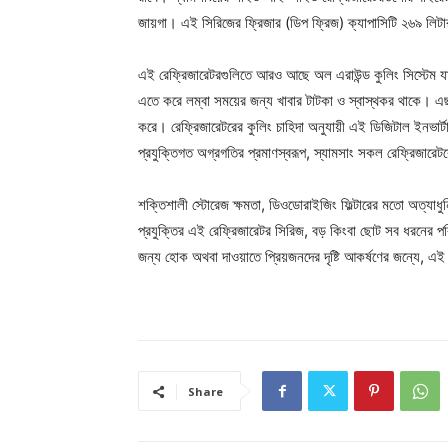
জায়গা। এই সিরিজের ফ্রিজার (ডিপ ফ্রিজ) ক্যাপাসিটি ২৬৯ লিটার প
এই রেফ্রিজারেটরগুলিতে আরও আছে অল এরাউন্ড কুলিং সিস্টেম যা প্
এতে করে লম্বা সময়ের জন্য খাবার টাটকা ও স্বাস্থকর থাকে। এছা
করে। রেফ্রিজারেটরের কুলিং চাহিদা অনুযায়ী এই ডিজিটাল ইনভার্টা
প্রযুক্তিগত অগ্রগতির প্রমাণস্বরূপ, স্যামসাং সকল রেফ্রিজারেটরে
শক্তিশালী স্টোরেজ ক্ষমতা, ডিওডোরাইজিং ফিল্টারের মতো অত্যাধুনি
প্রযুক্তির এই রেফ্রিজারেটর সিরিজ, বড় কিংবা ছোট সব ধরনের পরিবা
জন্য হোক অথবা দাওয়াতে প্রিয়জনদের দৃষ্টি আকর্ষণের জন্যে, এই 
Share