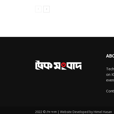
AB
Tech
on I
even
Cont
2022 © টেক সংবাদ | Website Developed by Himel Hasan