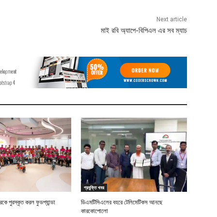
Next article
মাই রবি অ্যাপে-বিপিএল এর সব ম্যাচ
প্রযুক্তি খবর
ে পুরস্কৃত করল ফুডপ্যান্ডা
ডিএমটিসিএলের বহরে টেলিমেটিকস আনছে
কারকোপোলো