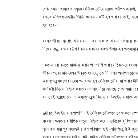
স্পেসম্যাক্স প্রযুক্তি সমৃদ্ধ রেফ্রিজারেটরে রয়েছে পর্যাপ্ত জায়
রাখতে অতিপ্রয়োজনীয় জিনিসগুলোর একটি হল খাবার। তাই, এক্ষেত্রে
ভুল হবে না।
ব্যস্ত জীবনে সুস্বাদু খাবার রান্না করা এবং তা খাওয়া-দাওয়ায় 
নিজের পছন্দের খাবার তৈরি করার সবচেয়ে সহজ উপায় হল অত্যাধুনিক 
দ্রুত রান্না করতে সাহায্য করার পাশাপাশি খাবার সঠিকভাবে সংর
জীবনযাপনের মান যেমন উন্নত হয়েছে, তেমনি এসব অ্যাপ্লায়েন্সের
অ্যাপ্লায়েন্সগুলোর মধ্যে অন্যতম হল রেফ্রিজারেটর, যা খাবার 
কার্যকরী ফিচার নিশ্চিত করতে স্যামসাং নিয়ে এসেছে স্পেসম্যাক্স 
বানানোই হয়েছে যেন এ অ্যাপ্লায়েন্স কিচেনের ডিজাইনের সাথে 
দুর্দান্ত ডিজাইনের পাশাপাশি এই রেফ্রিজারেটরগুলোতে থাকছে স্পেস
সংরক্ষণ ক্ষমতায় সর্বাধিক মাত্রা নিশ্চিত করে – স্টোরেজ সুবিধা প
পূরণ করা যায় খুব সহজেই। কম পরিমাণে হাই-এফিশিয়েন্সি ইনসুলে
রাখে। স্যামসাংয়ের সাইড-বাই-সাইড রেফ্রিজারেটরগুলোর বাইরের