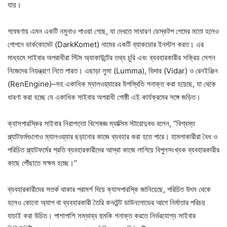
যায়।
গবেষণায় এমন একটি নমুনাও পাওয়া গেছে, যা দেখতে সাধারণ ডেস্কটপ গেমের মতো হলেও
গোপনে ডার্ককোমেট (DarkKomet) নামের একটি ব্যাকডোর ইনস্টল করত। এর
মাধ্যমে সাইবার অপরাধীরা স্টিম অ্যাকাউন্টের তথ্য চুরি এবং ব্যবহারকারীর সক্রিয় সেশন
নিজেদের নিয়ন্ত্রণে নিতে পারত। এছাড়া লুমা (Lumma), ভিদার (Vidar) ও রেনইঞ্জিন
(RenEngine)–সহ একাধিক ম্যালওয়্যারের উপস্থিতি শনাক্ত করা হয়েছে, যা থেকে
ধারণা করা হচ্ছে যে একাধিক সাইবার অপরাধী গোষ্ঠী এই কার্যক্রমের সঙ্গে জড়িত।
ক্যাসপারস্কির সাইবার নিরাপত্তা বিশেষজ্ঞ ম্যাক্সিম স্টারোদুবভ বলেন, “বিশ্বস্ত
প্ল্যাটফর্মগুলোও ম্যালওয়্যার ছড়ানোর কাজে ব্যবহার করা হতে পারে। হামলাকারীরা বৈধ ও
পরিচিত প্ল্যাটফর্মের প্রতি ব্যবহারকারীদের আস্থা কাজে লাগিয়ে বিপুলসংখ্যক ব্যবহারকারীর
কাছে পৌঁছাতে সক্ষম হচ্ছে।”
ব্যবহারকারীদের সতর্ক থাকার পরামর্শ দিয়ে ক্যাসপারস্কি জানিয়েছে, পরিচিত উৎস থেকে
হলেও কোনো অ্যাপ বা ব্যবহারকারী তৈরি কনটেন্ট ডাউনলোডের আগে নির্মাতার পরিচয়
যাচাই করা উচিত। পাশাপাশি সম্ভাব্য হুমকি শনাক্ত করতে নির্ভরযোগ্য সাইবার