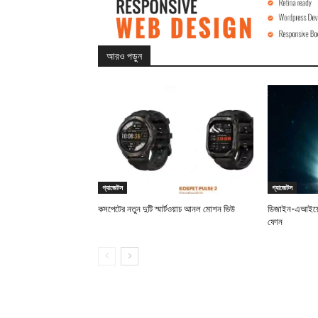
আরও পড়ুন
গ্যাজেটস
গ্যাজেটস
কসপেটের নতুন দুটি স্মার্টওয়াচ আনল মোশন ভিউ
ডিজাইন-এআইয়ে 
ফোন