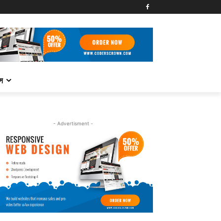
্স
- Advertisment -