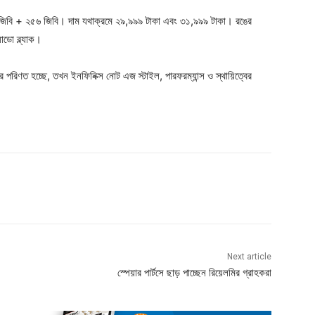
৮ জিবি + ২৫৬ জিবি। দাম যথাক্রমে ২৯,৯৯৯ টাকা এবং ৩১,৯৯৯ টাকা। রঙের
যাডো ব্ল্যাক।
রে পরিণত হচ্ছে, তখন ইনফিনিক্স নোট এজ স্টাইল, পারফরম্যান্স ও স্থায়িত্বের
Next article
স্পেয়ার পার্টসে ছাড় পাচ্ছেন রিয়েলমির গ্রাহকরা