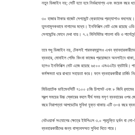
নতুন ডিজাইন নয়; সেটি হতে হবে নির্ভরযোগ্য এবং কয়েক বছর ধ
৩০ হাজার টাকার বাজেট সেগমেন্টে ক্রেতাদের প্রত্যাশাও বদলেছে
তুলনামূলকভাবে নাগালের মধ্যে। ইনফিনিক্স নোট এজে রয়েছে ৩ডি
সেগমেন্টের ফোনে দেখা যায়। ৭.২ মিলিমিটার পাতলা বডি ও পার্লেস
তবে শুধু ডিজাইন নয়, টেকসই পারফরম্যান্সও এখন ব্যাবহারকারীদের
ব্যবহার, মোবাইল গেমিং কিংবা কাজের প্রয়োজনে অনলাইনে থাকা, 
হলেও ইনফিনিক্স নোট এজে রয়েছে ৬৫০০ এমএএইচ ব্যাটারি। পাশাপাশ
কর্মক্ষমতা ধরে রাখতে সহায়তা করে। ফলে ব্যবহারকারীরা চার্জিং 
মিডিয়াটেক ডাইমেনসিটি ৭১০০ ৫জি চিপসেট এবং ৮ জিবি র‍্যামের সঙ্গ
স্বল্প সময়ের উচ্চ স্কোরের বদলে দীর্ঘ সময় মসৃণ ব্যবহারের ওপ
বছর নিরাপত্তা আপডেটের সুবিধা যুক্ত থাকায় এটি ৩–৪ বছর ব্য
নেটওয়ার্ক সংযোগের ক্ষেত্রে ইউপিএস ৩.০ প্রযুক্তি দুর্বল বা লো
ব্যবহারকারীদের জন্য বাস্তবসম্মত সুবিধা দিতে পারে।