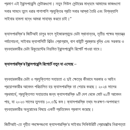
প্রমাণ এই ট্রান্সপারেন্সি সেন্টারগুলো। নতুন সিউল সেন্টারের মাধ্যমে আমাদের কাজগুলো
সবার সামনে তুলে ধরার পাশাপাশি প্রযুক্তির প্রতি সবার আস্থা তৈরি এবং বিশ্বব্যাপি
সাইবার হামলা বন্ধে আমরা সাহায্য করতে চাই।”
ক্যাসপারস্কি’র জিটিআই চালুর ফলে সুইজারল্যান্ডে ডেটা স্থানান্তর, তৃতীয় পক্ষের স্বতন্ত্র
পর্যালোচনা, সাইবার ক্যাপাসিটি বিল্ডিং প্রোগ্রাম, বাগ বাউন্টি পুরষ্কার বৃদ্ধি এবং সরকার ও
ব্যবহারকারীর ডেটা রিকুয়েস্টের নিয়মিত ট্রান্সপারেন্সি রিপোর্ট পাওয়া যাবে।
ক্যাসপারস্কি’র ট্রান্সপারেন্সি রিপোর্টে নতুন যা এসেছে
–
ব্যবহারকারীর ডেটা ও প্রযুক্তিগত সহায়তা এ দুই ক্ষেত্রে কীভাবে সরকার ও আইন
প্রয়োগকারীর আবেদন পরিচালিত হয় ক্যাসপারস্কি তা শেয়ার করছে। ২০২৪ সালের
প্রথমার্ধে, প্রযুক্তিগত সহায়তার জন্য ক্যাসপারস্কি ৯টি দেশ থেকে মোট ৬১টি আবেদন
পায়, যা ২০২৩ সালের তুলনায় ১০.৩% কম। ক্যাসপারস্কি তথ্য সংরক্ষণ-অপসারণে
ব্যবহারকারীর অনুরোধের বিষয়ে একটি প্রতিবেদন প্রকাশ করেছে।
জিটিআই-তে গৃহীত পদক্ষেপগুলো ক্যাসপারস্কি’র সাইবার সিকিউরিটি প্রোডাক্টের নিরাপত্তা