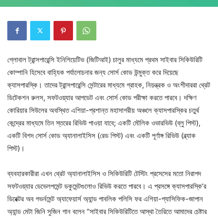
গ্লোবাল ট্রান্সপারেন্সি ইনিশিয়েটিভ (জিটিআই) চালুর মাধ্যমে প্রথম সাইবার সিকিউরিটি
কোম্পানি হিসেবে বাহ্যিক পর্যালোচনার জন্য সোর্স কোড উন্মুক্ত করে দিয়েছে
ক্যাসপারস্কি। তাদের ট্রান্সপারেন্সি সেন্টারের মাধ্যমে গ্রাহক, নিয়ন্ত্রক ও অংশীদাররা থ্রেট
ডিটেকশন রুলস, সফটওয়্যার আপডেট এবং সোর্স কোড পরীক্ষা করতে পারবে। দক্ষিণ
কোরিয়ার সিউলের অবস্থিত এশিয়া-প্রশান্ত মহাসাগরীয় অঞ্চলে ক্যাসপারস্কির চতুর্থ
কেন্দ্রের মাধ্যমে তিন স্তরের রিভিউ পাওয়া যাবে; একটি মৌলিক ওভারভিউ (ব্লু পিস্ট),
একটি বিশদ সোর্স কোড অ্যানালাইসিস (রেড পিস্ট) এবং একটি পূর্ণাঙ্গ রিভিউ (ব্ল্যাক
পিস্ট)।
ব্যবহারকারীরা এখন থ্রেট অ্যানালাইসিস ও সিকিউরিটি টেস্টিং প্রসেসের মতো নিরাপদ
সফটওয়্যার ডেভেলপমেন্ট ডকুমেন্টগুলোও রিভিউ করতে পারবে। এ প্রসঙ্গে ক্যাসপারস্কি’র
ডিরেক্টর অব গভর্নমেন্ট অ্যাফেয়ার্স অ্যান্ড পাবলিক পলিসি ফর এশিয়া-প্যাসিফিক-জাপান
অ্যান্ড মেটা জিনি সুজিন গান বলেন “সাইবার সিকিউরিটিতে আস্থা তৈরিতে আমাদের চেষ্টার