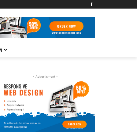
্স
- Advertisment -