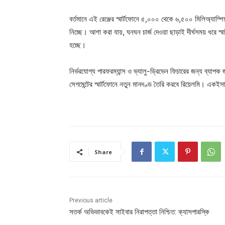
বর্তমানে এই রেঞ্জের স্মার্টফোনে ৫,০০০ থেকে ৬,৫০০ মিলিঅ্যাম্পি
নিচ্ছে। আশা করা যায়, ঘনঘন চার্জ দেওয়া ছাড়াই দীর্ঘসময় ধরে স্ম
হচ্ছে।
নির্ভরযোগ্য পারফরম্যান্স ও ভ্যালু-ড্রিভেন ফিচারের জন্য ব্য
সেগমেন্টের স্মার্টফোনে নতুন মানদণ্ড তৈরি করবে রিয়েলমি। একইস
Share
Previous article
সতর্ক অভিভাবকেই সাইবার নিরাপত্তা নিশ্চিত: ক্যাসপারস্কি