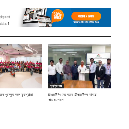
প্রযুক্তি খবর
ে পুরস্কৃত করল ফুডপ্যান্ডা
ডিএমটিসিএলের বহরে টেলিমেটিকস আনছে
কারকোপোলো