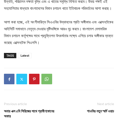
উন্নতি, পরিচালন দক্ষতা বৃদ্ধি এবং এ খাতের সমৃদ্ধি নিশ্চিত করবে। উভয় পক্ষই এই
সহযোগিতার মাধ্যমে বাংলাদেশের বিমান চলাচল খাতে ইতিবাচক পরিবর্তনের আশা করছে।
আশা করা হচ্ছে, এই অংশীদারিত্ব সিএএবির উদ্ভাবনের প্রতি অঙ্গীকার এবং এক্সেনটেকের
আইসিটি সমাধানে নেতৃত্ব দেওয়ার দৃষ্টিভঙ্গিকে আরও দৃঢ় করবে। বাংলাদেশ বেসামরিক
বিমান চলাচল কর্তৃপক্ষের সাথে প্রযুক্তিগত উৎকর্ষতার লক্ষ্যে এগিয়ে চলার অঙ্গীকার ব্যক্ত
করেছে এক্সেনটেক পিএলসি।
TAGS
Latest
Previous article
Next article
অনার এক্স ৫বি সিরিজের সাথে গ্রামীণফোনের
শাওমির নতুন স্মার্ট ওয়াচ
অফার