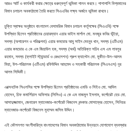
আরও স্মার্ট ও কার্যকরী করার ক্ষেত্রে গুরুত্বপূর্ণ ভূমিকা পালন করবে। পাশাপাশি বিশ্বমানের
বিমান চলাচল অবকাঠামো তৈরি করতে সিএএবির লক্ষ্য অর্জনে ভূমিকা রাখবে।
চুক্তি স্বাক্ষর অনুষ্ঠানে বাংলাদেশ বেসামরিক বিমান চলাচল কর্তৃপক্ষের (সিএএবি) পক্ষে
উপস্থিত ছিলেন প্রতিষ্ঠানের চেয়ারম্যান এয়ার ভাইস মার্শাল মো. মনজুর কবির ভূঁইয়া,
সদস্য (অপারেশন ও পরিকল্পনা) এয়ার কমডোর আবু সাইদ মেহবুব খান, সদস্য (এটিএম)
এয়ার কমডোর এ কে এম জিয়াউল হক, সদস্য (অর্থ) অতিরিক্ত সচিব এস এম লাবলুর
রহমান, সদস্য (ফ্লাইট স্ট্যান্ডার্ড ও রেগুলেশন) গ্রুপ ক্যাপ্টেন মো. মুকীত-উল-আলম
মিয়া, উপ-পরিচালক (এটিএম) রফিউদ্দিন আহমেদ ও সহকারী পরিচালক (সিএনএস) নূর
আলম সিদ্দিকী।
এক্সেনটেক পিএলসির পক্ষে উপস্থিত ছিলেন প্রতিষ্ঠানের এমডি ও সিইও মো. আদিল
হোসেন, চিফ কমার্শিয়াল অফিসার (সিসিও) এ কে এম নাজমুল ইসলাম, কর্পোরেট হেড মো.
আসাদুজ্জামান, জেনারেল ম্যানেজার-কর্পোরেট বিজনেস খন্দকার মোসাব্বের হোসেন, সিনিয়র
ম্যানেজার-কর্পোরেট বিজনেস মুহাম্মদ জসিম উদ্দিন।
এই কৌশলগত অংশীদারিত্ব বাংলাদেশের বিমান অবকাঠামোর উন্নয়নে যোগাযোগ ব্যবস্থার