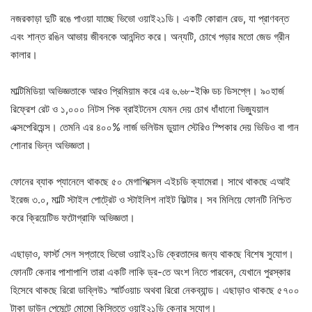
নজরকাড়া দুটি রঙে পাওয়া যাচ্ছে ভিভো ওয়াই২১ডি। একটি কোরাল রেড, যা প্রাণবন্ত
এবং শান্ত রঙিন আভায় জীবনকে আনন্দিত করে। অন্যটি, চোখে পড়ার মতো জেড গ্রীন
কালার।
মাল্টিমিডিয়া অভিজ্ঞতাকে আরও প্রিমিয়াম করে এর ৬.৬৮-ইঞ্চি ডচ ডিসপ্লে। ৯০হার্জ
রিফ্রেশ রেট ও ১,০০০ নিটস পিক ব্রাইটনেস যেমন দেয় চোখ ধাঁধানো ভিজ্যুয়াল
এক্সপেরিয়েন্স। তেমনি এর ৪০০% লার্জ ভলিউম ডুয়াল স্টেরিও স্পিকার দেয় ভিডিও বা গান
শোনার ভিন্ন অভিজ্ঞতা।
ফোনের ব্যাক প্যানেলে থাকছে ৫০ মেগাপিক্সেল এইচডি ক্যামেরা। সাথে থাকছে এআই
ইরেজ ৩.০, মাল্টি স্টাইল পোট্রেট ও স্টাইলিশ নাইট ফিল্টার। সব মিলিয়ে ফোনটি নিশ্চিত
করে ক্রিয়েটিভ ফটোগ্রাফি অভিজ্ঞতা।
এছাড়াও, ফার্স্ট সেল সপ্তাহে ভিভো ওয়াই২১ডি ক্রেতাদের জন্য থাকছে বিশেষ সুযোগ।
ফোনটি কেনার পাশাপাশি তারা একটি লাকি ড্র-তে অংশ নিতে পারবেন, যেখানে পুরস্কার
হিসেবে থাকছে রিরো ডাব্লিউ১ স্মার্টওয়াচ অথবা রিরো নেকব্যান্ড। এছাড়াও থাকছে ৫৭০০
টাকা ডাউন পেমেন্টে মোমো কিস্তিতে ওয়াই২১ডি কেনার সুযোগ।