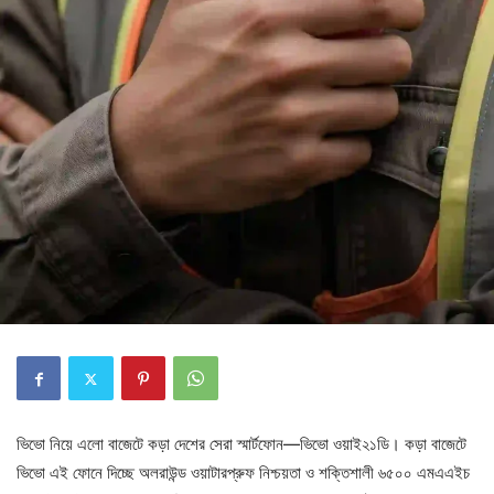
ভিভো নিয়ে এলো বাজেটে কড়া দেশের সেরা স্মার্টফোন—ভিভো ওয়াই২১ডি। কড়া বাজেটে
ভিভো এই ফোনে দিচ্ছে অলরাউন্ড ওয়াটারপ্রুফ নিশ্চয়তা ও শক্তিশালী ৬৫০০ এমএএইচ