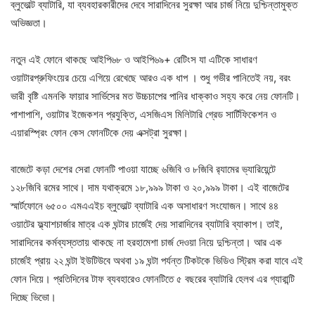
ব্লুভোল্ট ব্যাটারি, যা ব্যবহারকারীদের দেবে সারাদিনের সুরক্ষা আর চার্জ নিয়ে দুশ্চিন্তামুক্ত
অভিজ্ঞতা।
নতুন এই ফোনে থাকছে আইপি৬৮ ও আইপি৬৯+ রেটিংস যা এটিকে সাধারণ
ওয়াটারপ্রুফিংয়ের চেয়ে এগিয়ে রেখেছে আরও এক ধাপ । শুধু গভীর পানিতেই নয়, বরং
ভারী বৃষ্টি এমনকি ফায়ার সার্ভিসের মত উচ্চচাপের পানির ধাক্কাও সহ্য করে নেয় ফোনটি।
পাশাপাশি, ওয়াটার ইজেকশন প্রযুক্তি, এসজিএস মিলিটারি গ্রেড সার্টিফিকেশন ও
এয়ারস্প্রিং ফোন কেস ফোনটিকে দেয় এক্সট্রা সুরক্ষা।
বাজেটে কড়া দেশের সেরা ফোনটি পাওয়া যাচ্ছে ৬জিবি ও ৮জিবি র‍্যামের ভ্যারিয়েন্টে
১২৮জিবি রমের সাথে। দাম যথাক্রমে ১৮,৯৯৯ টাকা ও ২০,৯৯৯ টাকা। এই বাজেটের
স্মার্টফোনে ৬৫০০ এমএএইচ ব্লুভোল্ট ব্যাটারি এক অসাধারণ সংযোজন। সাথে ৪৪
ওয়াটের ফ্ল্যাশচার্জার মাত্র এক ঘন্টার চার্জেই দেয় সারাদিনের ব্যাটারি ব্যাকাপ। তাই,
সারাদিনের কর্মব্যস্ততায় থাকছে না হরহামেশা চার্জ দেওয়া নিয়ে দুশ্চিন্তা। আর এক
চার্জেই প্রায় ২২ ঘন্টা ইউটিউবে অথবা ১৯ ঘন্টা পর্যন্ত টিকটকে ভিডিও স্ট্রিম করা যাবে এই
ফোন দিয়ে। প্রতিদিনের টাফ ব্যবহারেও ফোনটিতে ৫ বছরের ব্যাটারি হেলথ এর গ্যারান্টি
দিচ্ছে ভিভো।