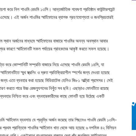
় জায়গা করে নিল শাওমি রেডমি ১৩সি। আন্তর্জাতিক গবেষণা প্রতিষ্ঠান কাউন্টারপয়েন্ট
ঠে এসেছে। এই অর্জন শাওমির স্মার্টফোনের ব্যাপক গ্রহণযোগ্যতা ও জনপ্রিয়তারই
 স্থান অর্জনের মাধ্যমে স্মার্টফোনের বাজারে শাওমির অনন্য অবস্থান আবার
যের কারণে স্মার্টফোনটি সকল পর্যায়ের গ্রাহকদের আকৃষ্ট করতে সফল হয়েছে।
ি করে কোম্পানিটি সম্প্রতি বাজারে নিয়ে এসেছে শাওমি রেডমি ১৪সি, যা
্টফোনটিতে স্মুথ স্ক্রলিং ও দ্রুত প্রতিক্রিয়াশীল স্পর্শের জন্য দেওয়া হয়েছে
র জন্য এতে ব্যবহার করা হয়েছে মিডিয়াটেক হেলিও জি৮১ আল্ট্রা প্রসেসর। সেই
ধারণ করতে পারে উচ্চ রেজল্যুশনের নিখুঁত সব ছবি। এছাড়াও ফোনটিতে রয়েছে
ণ ব্যবহার নিশ্চিত করে এবং ব্যবহারকারীদের কাছে ফোনটি হয়ে উঠেছে একটি
ওমি স্মার্টফোন ব্যবসায় যে প্রবৃদ্ধি অর্জন করেছে তার পিছনেও শাওমি রেডমি ১৩সি-
ের প্রথম প্রান্তিকে শাওমির স্মার্টফোন খাত থেকে আয় হয়েছে ৬ দশমিক ৪২ বিলিয়ন
াংশ বেশি। একইসাথে বাংলাদেশের বাজারে সেরা পাঁচ জনপ্রিয় স্মার্টফোনের