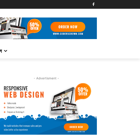
্স
- Advertisment -