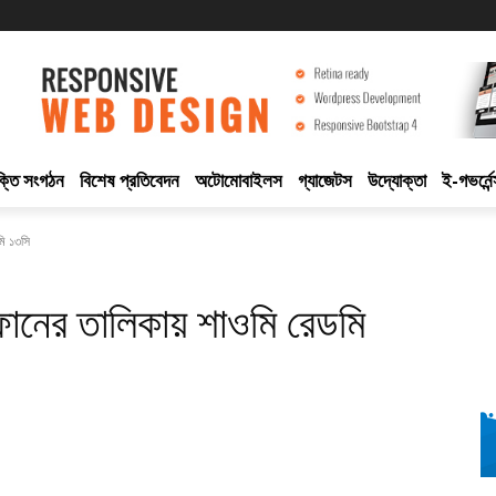
ুক্তি সংগঠন
বিশেষ প্রতিবেদন
অটোমোবাইলস
গ্যাজেটস
উদ্যোক্তা
ই-গভর্নেন
ডমি ১৩সি
র্টফোনের তালিকায় শাওমি রেডমি