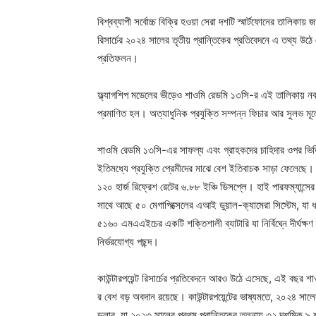
বিশ্বব্যাপী সর্বোচ্চ বিক্রি হওয়া সেরা দশটি স্মার্টফোনের তালিকায
রিসার্চের ২০২৪ সালের তৃতীয় প্রান্তিকের প্রতিবেদনে এ তথ্য উ
প্রতিফলন।
ফ্ল্যাগশিপ মডেলের ভীড়েও শাওমি রেডমি ১৩সি-র এই তালিকায় নবম
প্রমাণিত হল। অত্যাধুনিক প্রযুক্তি সম্পন্ন ফিচার আর সুলভ মূল্
শাওমি রেডমি ১৩সি-এর সাফল্য এবং গ্রাহকদের চাহিদার ওপর ভিত্ত
ইতিমধ্যে প্রযুক্তি প্রেমীদের মাঝে বেশ ইতিবাচক সাড়া ফেলেছে। স্মার
১২০ হার্জ রিফ্রেশ রেটের ৬.৮৮ ইঞ্চি ডিসপ্লে। হাই পারফম্যান্সে
সাথে আছে ৫০ মেগাপিক্সেলের এআই ডুয়াল-ক্যামেরা সিস্টেম, যা 
৫১৬০ এমএএইচের একটি শক্তিশালী ব্যাটারি যা নির্বিঘ্নে দীর্ঘক্ষ
নির্ভরযোগ্য পছন্দ।
কাউন্টারপয়েন্ট রিসার্চের প্রতিবেদনে আরও উঠে এসেছে, এই বছর শা
র বেশ বড় অবদান রয়েছে। কাউন্টারপয়েন্টের ভাষ্যমতে, ২০২৪ সাল
ডলার, যা ২০২৩ সালের প্রথম প্রান্তিকের তুলনায় ৩২ দশমিক ৯ শত