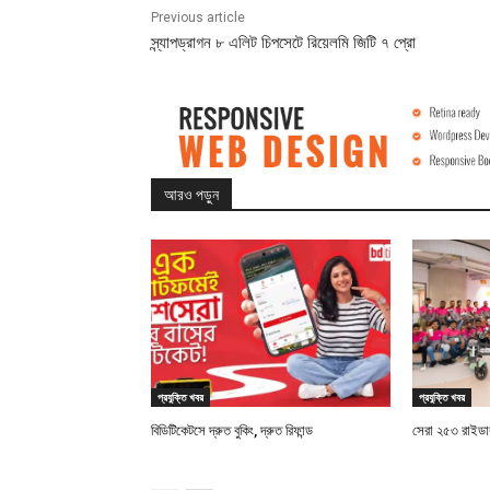
Previous article
স্ন্যাপড্রাগন ৮ এলিট চিপসেটে রিয়েলমি জিটি ৭ প্রো
আরও পড়ুন
প্রযুক্তি খবর
প্রযুক্তি খবর
বিডিটিকেটসে দ্রুত বুকিং, দ্রুত রিফান্ড
সেরা ২৫৩ রাইডারক