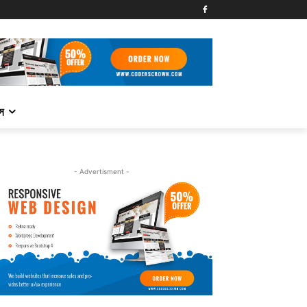
্স
- Advertisment -