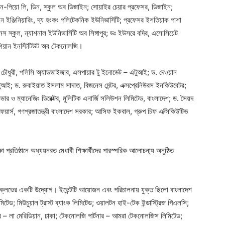
ন-পিয়ো লি, ডিন, স্কুল অব ডিজাইন; সোয়াইর চেয়ার প্রফেসর, ডিজাইন;
ইন ইঞ্জিনিয়ারিং, দ্য হংকং পলিটেকনিক ইউনিভার্সিটি; প্রফেসর ইশতিয়াক পাশা
িজনেস স্কুল, ন্যাশনাল ইউনিভার্সিটি অব সিঙ্গাপুর; ডঃ ইউসরে বদির, এসোসিয়েট
 এশিয়ান ইনস্টিটিউট অব টেকনোলজি।
 চৌধুরী, পলিসি অ্যাডভাইজার, এসপায়ার টু ইনোভেট – এটুআই; ড. দেওয়ান
 – এটুআই; ড. রুবাইয়াত ইসলাম সাদাত, বিজনেস মেন্টর, এক্সপ্রেনিউরস ইনকিউবেটর;
্ডার ও ম্যানেজিং ডিরেক্টর, মুলিটিক এনার্জি সলিউশন লিমিটেড, বাংলাদেশ; ড. সৈয়দ
য়ার্স, গণপ্রজাতন্ত্রী বাংলাদেশ সরকার; আসিফ ইকবাল, গ্রুপ চিফ এক্সিকিউটিভ
প্রতিষ্ঠানে অধ্যয়নরত মেধাবী শিক্ষার্থীদের পারস্পরিক আলোচনা্য অনুষ্ঠিত
লেভের একটি উদ্যোগ। ইভেন্টটি আয়োজন এবং পরিচালনায় যুক্ত ছিলো বাংলাদেশ
ি লিমিটেড; মিউচুয়াল ট্রাস্ট ব্যাংক লিমিটেড; ওয়ালটন হাই-টেক ইন্ডাস্ট্রিজ পিএলসি;
টনার – লা মেরিডিয়ান, ঢাকা; টেকনোলজি পার্টনার – আমরা টেকনোলজিস লিমিটেড;