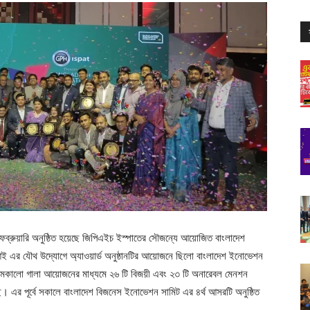
েব্রুয়ারি অনুষ্ঠিত হয়েছে জিপিএইচ ইস্পাতের সৌজন্যে আয়োজিত বাংলাদেশ
 এর যৌথ উদ্যোগে অ্যাওয়ার্ড অনুষ্ঠানটির আয়োজনে ছিলো বাংলাদেশ ইনোভেশন
ি জমকালো গালা আয়োজনের মাধ্যমে ২৬ টি বিজয়ী এবং ২৩ টি অনারেবল মেনশন
ে। এর পূর্বে সকালে বাংলাদেশ বিজনেস ইনোভেশন সামিট এর ৪র্থ আসরটি অনুষ্ঠিত