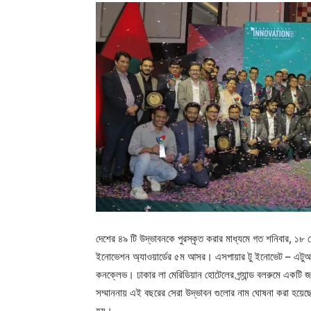
দেশের ৪৯ টি উদ্ভাবনকে পুরস্কৃত করার মাধ্যমে গত শনিবার, ১৮ ফ
ইনোভেশন অ্যাওয়ার্ডের ৫ম আসর। এসপায়ার টু ইনোভেট – এটুআই
কনক্লেভ। ঢাকার লা মেরিডিয়ান হোটেলের গ্র্যান্ড বলরুমে একট
সম্মাননায় এই বছরের সেরা উদ্ভাবন গুলোর নাম ঘোষনা করা হয়েছ
হয়।