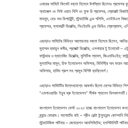
এবারের সামিটে কিনোট বক্তা হিসেবে উপস্থিত ছিলেনঃ প্রফেসর কু
অ্যালেক্স ওং সিউ ওয়াহ গিগি ওং ফুক চি প্রফেসর, প্রোডাক্ট ডিজা
মাহমুদ, হেড অব ডিপার্ট্মেন্ট, স্ট্র্যাটেজি এন্ড পলিসি, এনইউএস ব
প্রফেসর, ফ্যাকাল্টি ডিরেক্টর, পিএইচডি এন্ড ডিবিএ প্রোগ্রামস,
এছাড়াও সামিটের বিভিন্ন আলোচনায় বক্তা হিসেবে ছিলেন, আনির
মুহাম্মদ হুমায়ূন কবীর, প্রজেক্ট ডিরেক্টর, এসপায়ার টু ইনোভেট
ফাউন্ডার ও ম্যানেজিং ডিরেক্টর, মুলিটিক ল্যাবস, জিএমবিএইচ; ফাউন
মুনতাসির মামুন, চিফ ইনোভেশন অফিসার, মিনিস্ট্রি অব ফরেন আফে
অফিসার, হামিদ গ্রুপ সহ প্রমুখ বিশিষ্ট ব্যক্তিবর্গ।
এছাড়াও সামিটটির উল্লেখযোগ্য আকর্ষন ছিলো দেশের বিভিন্ন শিক্ষা 
“এমপাওয়ারিং ইয়ুথ থ্রু ইনোভেশন” শীর্ষক প্যানেল ডিসকাশনটি।
বাংলাদেশ ইনোভেশন ফেস্ট ২০২৩ হচ্ছে বাংলাদেশ ইনোভেশন কনক্
ব্র্যান্ড ফোরাম। সাপোর্টেড বাই – গ্রীন ডেল্টা ইন্স্যুরেন্স কোম্পান
স্ট্র্যাটেজিক পার্টনার – জেনারেশন আনলিমিটেড; হসপিটালিটি পার্