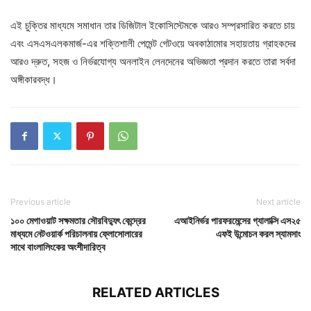
এই চুক্তির মাধ্যমে সমাধান তার ডিজিটাল ইকোসিস্টেমকে আরও সম্প্রসারিত করতে চায়
এবং এসএসএলকমার্জ-এর শক্তিশালী পেমেন্ট গেটওয়ে অবকাঠামোর সহায়তায় গ্রাহকদের
আরও দ্রুত, সহজ ও নির্ভরযোগ্য অনলাইন লেনদেনের অভিজ্ঞতা প্রদান করতে তারা সর্বদা
অঙ্গীকারবদ্ধ।
Previous article
Next article
১০০ মেগাওয়াট সক্ষমতার সৌরবিদ্যুৎ কেন্দ্রের
এআইনির্ভর পারফরমেন্সের গ্যালাক্সি এস২৫
মাধ্যমে নেটওয়ার্ক পরিচালনায় ফ্লোসোলারের
এফই উন্মোচন করল স্যামসাং
সাথে বাংলালিংকের অংশীদারিত্ব
RELATED ARTICLES