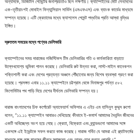
অন্যদিকে, ডিজিটাল পেমেন্টের জনপ্রিয়তাও ছিল লক্ষণীয়। ক্যাম্পেইনের মোট লেনদেনের
এক-তৃতীয়াংশই মোবাইল ফিন্যান্সিয়াল সার্ভিস (এমএফএস) এবং ব্যাংক কার্ডের মাধ্যমে
সম্পন্ন হয়েছে। এটি ক্রেতাদের মধ্যে ক্যাশলেস পেমেন্ট পদ্ধতির প্রতি আস্থা বৃদ্ধির
ইঙ্গিত।
দ্রুততম সময়ের মধ্যে পণ্যের ডেলিভারি
ক্যাম্পেইনের সময় দারাজের লজিস্টিকস টিম ডেলিভারির গতি ও কার্যকারিতা বাড়াতে
উল্লেখযোগ্য ভূমিকা পালন করেছে। ডেলিভারি রুট উন্নত করা, লাস্ট-মাইল কানেকশন
শক্তিশালী করা এবং দেশের প্রত্যন্ত অঞ্চলে পৌঁছানোর জন্য বিশেষ ব্যবস্থা গ্রহণ করা
হয়েছে। প্রসঙ্গত এবার ১১.১১ ক্যাম্পেইনে চট্টগ্রাম থেকে দিনাজপুর পর্যন্ত ৫৮২
কিলোমিটার পথ পাড়ি দিয়ে দেশের দীর্ঘতম ডেলিভারি সম্পন্ন হয়।
দারাজ বাংলাদেশের চিফ কর্পোরেট অ্যাফেয়ার্স অফিসার এ এইচ এম হাসিনুল কুদ্দুস রুশো
বলেন, “১১.১১ ক্যাম্পেইন আবারও দেখিয়েছে কীভাবে ই-কমার্স আমাদের দৈনন্দিন জীবনের
একটি অবিচ্ছেদ্য অংশ হয়ে গেছে। ক্রেতা, বিক্রেতা এবং ব্র্যান্ডগুলো আমাদের সঙ্গে
একসঙ্গে এই ইভেন্টকে সফল করতে কাজ করেছে। দারাজ গর্বিত যে আমরা এই প্ল্যাটফর্মের
মাধ্যমে লক্ষ লক্ষ মানুষের জীবনে স্বাচ্ছন্দ্য এবং আনন্দ যোগ করতে পেরেছি।”