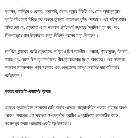
ফ্যাশন, ফার্নিচার ও ডেকর, গ্রোসারি, হেলথ অ্যান্ড বিউটি এবং হোম অ্যাপ্লায়েন্স
ক্যাটাগরিগুলোর বিক্রি গত বছরের তুলনায় কয়েকগুণ বৃদ্ধি পেয়েছে। এই পরিসংখ্যান
ইঙ্গিত দেয় যে, ক্রেতারা এখন দারাজের প্ল্যাটফর্মে শুধুমাত্র দৈনন্দিন পণ্য নয়, বরং
জীবনযাত্রার মান উন্নয়নের জন্য বিভিন্ন ধরনের পণ্য কিনছেন।
জনপ্রিয় ব্র্যান্ডের প্রতি ক্রেতাদের আগ্রহও ছিল লক্ষণীয়। লোটো, প্যারাস্যুট, টেকনো,
হায়ার এবং ডেটল ছিল ক্যাম্পেইনের শীর্ষ ব্র্যান্ডগুলোর মধ্যে অন্যতম। এই সফলতা
দারাজের মানসম্পন্ন পণ্য সরবরাহ এবং ক্রেতাদের আস্থা অর্জনের ধারাবাহিকতার
প্রতিফলন।
শহরের বাইরে ই-কমার্সের প্রসার
এবারের ক্যাম্পেইনে অর্ধেকের বেশি অর্ডার এসেছে মেট্রোপলিটন শহরের বাইরের অঞ্চল
থেকে। দারাজের এই সফলতা ই-কমার্সকে গ্রামীণ ও প্রান্তিক জনগোষ্ঠীর কাছে
সহজলভ্য করার প্রচেষ্টার একটি বড় উদাহরণ।