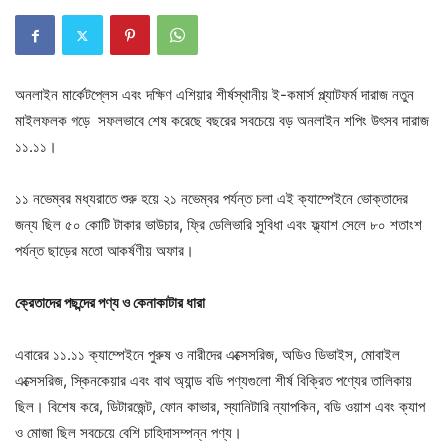
অনলাইন মার্কেটপ্লেস এবং দক্ষিণ এশিয়ার শীর্ষস্থানীয় ই-কমার্স প্ল্যাটফর্ম দারাজ নতুন
মাইলফলক গড়ে সফলভাবে শেষ করেছে বছরের সবচেয়ে বড় অনলাইন শপিং উৎসব দারাজ
১১.১১।
১১ নভেম্বর মধ্যরাতে শুরু হয়ে ২১ নভেম্বর পর্যন্ত চলা এই ক্যাম্পেইনে ভোক্তাদের
জন্য ছিল ৫০ কোটি টাকার ভাউচার, ফ্রি ডেলিভারি সুবিধা এবং ফ্ল্যাশ সেলে ৮০ শতাংশ
পর্যন্ত ছাড়ের মতো আকর্ষণীয় অফার।
ক্রেতাদের পছন্দের পণ্য ও কেনাকাটার ধারা
এবারের ১১.১১ ক্যাম্পেইনে পুরুষ ও নারীদের এক্সেসরিজ, অডিও ডিভাইস, মোবাইল
এক্সেসরিজ, স্কিনকেয়ার এবং বাথ অ্যান্ড বডি পণ্যগুলো শীর্ষ বিক্রিত পণ্যের তালিকায়
ছিল। বিশেষ করে, ডিটারজেন্ট, ফোন কাভার, স্যানিটারি ন্যাপকিন, বডি ওয়াশ এবং ক্যাপ
ও মোজা ছিল সবচেয়ে বেশি চাহিদাসম্পন্ন পণ্য।