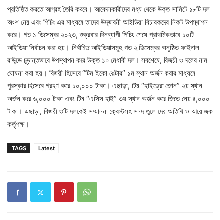
প্রতিষ্ঠিত করতে আগ্রহ তৈরি করবে। আবেদনকারীদের মধ্য থেকে উক্ত সামিটে ১৮টি দল
অংশ নেয় এবং পিচিং এর মাধ্যমে তাদের উদ্ভাবনী আইডিয়া বিচারকদের নিকট উপস্থাপন
করে। গত ১ ডিসেম্বর ২০২৩, শুক্রবার দিনব্যাপী পিচিং শেষে প্রাথমিকভাবে ১০টি
আইডিয়া নির্বাচন করা হয়। নির্বাচিত আইডিয়াসমূহ গত ২ ডিসেম্বর অনুষ্ঠিত ফাইনাল
রাউন্ডে চূড়ান্তভাবে উপস্থাপন করে উক্ত ১০ মেধাবী দল। সবশেষে, বিজয়ী ৩ দলের নাম
ঘোষনা করা হয়। বিজয়ী হিসেবে “টিম ইকো শেল্টার” ১ম স্থান অর্জন করার মাধ্যমে
পুরস্কার হিসেবে গ্রহণ করে ১০,০০০ টাকা। এছাড়া, টিম “হাইড্রো জোন” ২য় স্থান
অর্জন করে ৬,০০০ টাকা এবং টিম “এসিস হাই” ৩য় স্থান অর্জন করে জিতে নেয় ৪,০০০
টাকা। এছাড়া, বিজয়ী ৩টি দলকেই সম্মাননা ক্রেস্টসহ সনদ তুলে দেয় অতিথি ও আয়োজক
কর্তৃপক্ষ।
TAGS
Latest