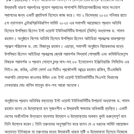
উদ্ভাবনী ধারণা প্রদর্শনের সুযোগ প্রদানের পাশাপাশি বিনিয়োগকারীদের সাথে সংযোগ
স্থাপনের জন্য একটি প্ল্যাটফর্ম হিসেবে কাজ করে। গত ২ ডিসেম্বর ২০২৩ শনিবার রাতে
৫ম ন্যাশনাল এন্টারপ্রিনিউরশিপ সামিট ২০২৩ এর সমাপনী আয়োজনে প্রধান অতিথি
হিসেবে উপস্থিত ছিলেন ইস্ট ওয়েস্ট ইউনিভার্সিটির উপাচার্য (ভিসি) অধ্যাপক ড. শামস
রহমান। অনুষ্ঠানে বিশেষ অতিথি হিসেবে উপস্থিত ছিলেন আইডিয়া প্রকল্পের ভারপ্রাপ্ত
প্রকল্প পরিচালক ড. মো: মিজানুর রহমান। এছাড়া, সমাপনী অনুষ্ঠানে বিচারকদের মধ্যে
উপস্থিত ছিলেন আইডিয়া প্রকল্পের জ্যেষ্ঠ পরামর্শক সিদ্ধার্থ গোস্বামী এবং কমিউনিকেশন্স
বিষয়ক পরামর্শক ও প্রধান সোহাগ চন্দ্র দাস-সহ ৮৮ ইনোভেশন ইঞ্জিনিয়ারিং লিমিটেড এর
সিইও জে. কবির, এলিট ফোর্স এর সিটিও প্রকৌশলী আব্দুর রহমান রাকিব, টিএমজিবি
সভাপতি মোহাম্মদ কাওসার উদ্দিন এবং ইস্ট ওয়েস্ট ইউনিভার্সিটির সিএসই বিভাগের
লেকচারার মোঃ খালিদ মাহবুব খান-সহ আরো অনেকে।
অনুষ্ঠানের প্রধান অতিথির বক্তব্যে ইস্ট ওয়েস্ট ইউনিভার্সিটির উপাচার্য অধ্যাপক ড. শামস
রহমান বলেন যে উদ্যোক্তা হল সৃজনশীল ও উদ্ভাবনী ক্ষমতার অধিকারী ব্যক্তি। একটি
দেশের অর্থনৈতিক উন্নয়নে ব্যবসায় উদ্যোগ ও উদ্যোক্তার অবদান খুবই গুরুত্বপূর্ণ বলে
তিনি উল্লেখ করেন। তিনি তরুনদের অনুপ্রাণিত করে বলেন যে এ ধরনের সামিট আয়োজন
অত্যন্ত ইতিবাচক যা তরুণদের মধ্যে উদ্ভাবনী ধারনা সৃষ্টি ও উদ্যোক্তা হিসেবে নিজেকে