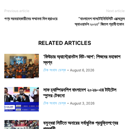
Previous article
Next article
পণ্য সরবরাহকারীদের সম্মাননা দিল হুয়াওয়ে
“বাংলাদেশ সাসটেইনিবিলিটি এক্সেলেন্স
অ্যাওয়ার্ডস ২০২৩” জিতল গ্রামীণফোন
RELATED ARTICLES
‘ফিউচার অ্যাস্ট্রোনটস মিট-আপ’: শিশুদের মহাকাশ
স্বপ্ন
টেক সংবাদ ডেস্ক
-
August 6, 2026
সাফ চ্যাম্পিয়নশিপ বাংলাদেশ ২০২৬-এর টাইটেল
স্পন্সর টেকনো
টেক সংবাদ ডেস্ক
-
August 3, 2026
বসুন্ধরা সিটিতে অনারের সর্বাধুনিক প্রযুক্তিপণ্যের
প্রদর্শনী