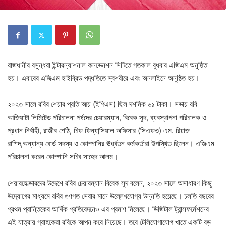
রাজধানীর বসুন্ধরা ইন্টারন্যাশনাল কনভেনশন সিটিতে গতকাল বুধবার এজিএম অনুষ্ঠিত
হয়। এবারের এজিএম হাইব্রিড পদ্ধতিতে স্বশরীরে এবং অনলাইনে অনুষ্ঠিত হয়।
২০২৩ সালে রবির শেয়ার প্রতি আয় (ইপিএস) ছিল দশমিক ৬১ টাকা। সভায় রবি
আজিয়াটা লিমিটেড পরিচালনা পর্ষদের চেয়ারম্যান, বিবেক সুদ, ব্যবস্থাপনা পরিচালক ও
প্রধান নির্বাহী, রাজীব শেঠি, চিফ ফিন্যান্সিয়াল অফিসার (সিএফও) এম. রিয়াজ
রাশিদ,অন্যান্য বোর্ড সদস্য ও কোম্পানির ঊর্ধ্বতন কর্মকর্তারা উপস্থিত ছিলেন। এজিএম
পরিচালনা করেন কোম্পানি সচিব সাহেদ আলম।
শেয়ারহোল্ডারদের উদ্দেশে রবির চেয়ারম্যান বিবেক সুদ বলেন, ২০২৩ সালে অসাধারণ কিছু
উদ্যোগের মাধ্যমে রবির গুণগত সেবার মানে উল্লেখযোগ্য উন্নতি হয়েছে। চলতি বছরের
প্রথম প্রান্তিকের আর্থিক প্রতিবেদনেও এর প্রমাণ মিলেছে। ডিজিটাল ট্রান্সফর্মেশনের
এই যাত্রায় গ্রাহকেরা রবিকে আপন করে নিয়েছে। তবে টেলিযোগাযোগ খাতে একটি বড়