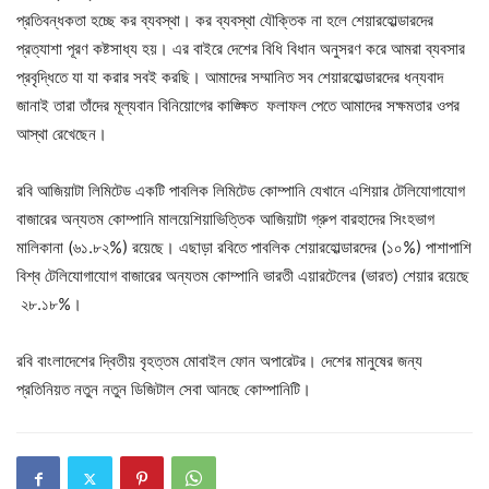
প্রতিবন্ধকতা হচ্ছে কর ব্যবস্থা। কর ব্যবস্থা যৌক্তিক না হলে শেয়ারহোল্ডারদের
প্রত্যাশা পূরণ কষ্টসাধ্য হয়। এর বাইরে দেশের বিধি বিধান অনুসরণ করে আমরা ব্যবসার
প্রবৃদ্ধিতে যা যা করার সবই করছি। আমাদের সম্মানিত সব শেয়ারহোল্ডারদের ধন্যবাদ
জানাই তারা তাঁদের মূল্যবান বিনিয়োগের কাঙ্ক্ষিত ফলাফল পেতে আমাদের সক্ষমতার ওপর
আস্থা রেখেছেন।
রবি আজিয়াটা লিমিটেড একটি পাবলিক লিমিটেড কোম্পানি যেখানে এশিয়ার টেলিযোগাযোগ
বাজারের অন্যতম কোম্পানি মালয়েশিয়াভিত্তিক আজিয়াটা গ্রুপ বারহাদের সিংহভাগ
মালিকানা (৬১.৮২%) রয়েছে। এছাড়া রবিতে পাবলিক শেয়ারহোল্ডারদের (১০%) পাশাপাশি
বিশ্ব টেলিযোগাযোগ বাজারের অন্যতম কোম্পানি ভারতী এয়ারটেলের (ভারত) শেয়ার রয়েছে
২৮.১৮%।
রবি বাংলাদেশের দ্বিতীয় বৃহত্তম মোবাইল ফোন অপারেটর। দেশের মানুষের জন্য
প্রতিনিয়ত নতুন নতুন ডিজিটাল সেবা আনছে কোম্পানিটি।