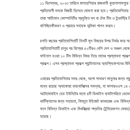
১১ ডিসেম্বর, ২০২৩ তারিখে মালয়েশিয়ার রাজধানী কুয়ালালামপুরে
প্রতিযোগী দলকে বিজয়ী হিসেবে ঘোষণা করা হবে। প্রতিযোগিতায় 
তারা স্মার্টফোন কোম্পানিটির প্রযুক্তি দল বা টেক টিম ও ইন্ডাস্ট্
বাণিজ্যিকীকরণ ও প্রচারে সহায়ক ভূমিকা পালন করবে।
চলতি বছরের প্রতিযোগিতাটি তিনটি মূল বিষয়ের উপর নির্ভর করে অ
প্রতিযোগিতাটি চালুর পর বিশ্বের ৫০টিরও বেশি দেশ ও অঞ্চল থেক
ফাইনাল হওয়া ১০ টিম বিভিন্ন বিষয় নিয়ে তাদের প্রস্তাবনা প্রকল্প
প্রকল্প। এসব প্রস্তাবনা প্রকল্প প্যান্টানালের অ্যাপ্লিকেশনে
এবারের প্রতিযোগিতার সময় থেকে, অপো সাধারণ মানুষের জন্য প্যান
মধ্যে রয়েছে অ্যাকোয়া ডায়নামিক্সের সমন্বয়, যা কালারওএস 
অটোমোবাইল হেড ইউনিটের মতো ৪টি ডিভাইস ক্যাটাগরিতে ডেভেলপার
ভার্টিক্যালের জন্য সহায়তা, বিস্তৃত উইজেট কাভারেজ এবং বিভিন্ন প
ফলে বিভিন্ন ডিভাইস এবং মিথস্ক্রিয়া পদ্ধতির (ইন্টারেকশন মেথড
হয়েছে।