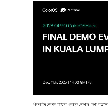
শীর্ষস্থানীয় গ্লোবাল স্মার্টফোন প্রযুক্তি কোম্পানি ‘অপো’ আয়