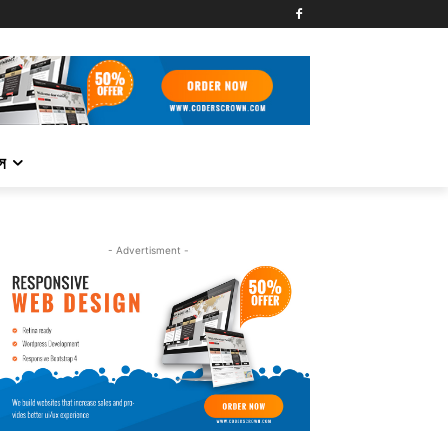
্স
- Advertisment -