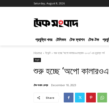
Saturday, August 8, 2026
প্রযুক্তি খবর
টেলিকম
টেক ফ্যাশন
টেক-টক
প্রয
Home
ইভেন্ট
শুরু হচ্ছে ‘অপো কালারওএসহ্যাক ২০২৩’ এর চূড়ান্ত পর্ব
ইভেন্ট
শুরু হচ্ছে ‘অপো কালারওএস
টেক সংবাদ ডেস্ক
December 10, 2023
Share