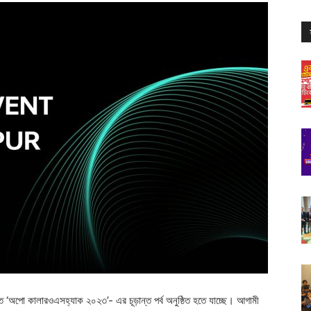
োজিত ‘অপো কালারওএসহ্যাক ২০২৩’- এর চূড়ান্ত পর্ব অনুষ্ঠিত হতে যাচ্ছে। আগামী