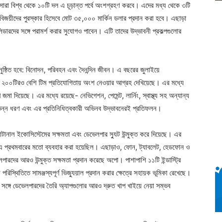
 সারা বিশ্ব থেকে ১০টি দল এ চূড়ান্ত পর্বে অংশগ্রহণ করবে। এদের মধ্য থেকে ৩টি
বিজয়ীদের পুরস্কার হিসেবে মোট ৩৫,০০০ মার্কিন ডলার প্রদান করা হবে। এছাড়া
রি লিডারদের সঙ্গে পরামর্শ করার সুযোগও পাবেন। এটি তাদের উদ্ভাবনী প্রকল্পগুলোর
নুষ্ঠিত হবে: বিনোদন, পরিবহন এবং দৈনন্দিন জীবন। এ বছরের জুলাইয়ে
ে ২০০টিরও বেশি টিম প্রতিযোগিতায় অংশ নেওয়ার আগ্রহ দেখিয়েছে। এর মধ্যে
 জমা দিয়েছে। এর মধ্যে রয়েছে- নেভিগেশন, পেমেন্ট, লার্নিং, স্বাস্থ্য সহ অন্যান্য
র বিভিন্ন ধরণ এবং এর প্রতিনিধিত্বকারী অভিনব উদ্ভাবনেরই প্রতিফলন।
্টানাল ইকোসিস্টেমের সক্ষমতা এবং ডেভেলপার স্যুট উন্মুক্ত করে দিয়েছে। এর
১৪ এ প্রথমবারের মতো ব্যবহার করা হয়েছিল। এছাড়াও, ফোন, ট্যাবলেট, হেডফোন ও
দের আরও উন্মুক্ত সক্ষমতা প্রদান করেছে অপো। পাশাপাশি ১১টি ইন্ডাস্ট্রি
রিস্থিতিতে সামঞ্জস্যপূর্ণ ভিজ্যুয়াল প্রদান করার ক্ষেত্রে সহায়ক ভূমিকা রেখেছে।
) সঙ্গে ডেভেলপারদের তৈরি অ্যাপগুলোর আরও দ্রুত খাপ খাইয়ে নেয়া সম্ভব