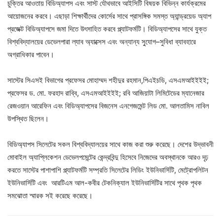
চুক্তির আওতায় বিডিঅ্যাপস এবং সাস্ট যৌথভাবে আইসিটি বিষয়ক বিভিন্ন কার্যক্রমের
আয়োজনের করবে। এছাড়া শিক্ষার্থীদের কোর্সের সাথে প্রাসঙ্গিক সমস্ত অ্যান্ড্রয়েড অ্যাপ
প্রজেক্ট বিডিঅ্যাপসে জমা দিতে উৎসাহিত করবে প্ল্যাটফর্মটি। বিডিঅ্যাপসের সাথে যুক্ত
বিশ্ববিদ্যালয়ের ডেভেলপারা ল্যাব অ্যাক্সেস এবং অন্যান্য সু্যোগ–সুবিধা ব্যাবহারে
অগ্রাধিকার পাবেন।
সাস্টের সিএসই বিভাগের প্রফেসর মোহাম্মদ শহীদুর রহমান,পিএইচডি, এসএমআইইইই;
প্রফেসর ড. মো. ফরহাদ রাব্বি, এসএমআইইইই; রবি আজিয়াটা লিমিটেডের ম্যানেজার
রেজওয়ান আরেফিন এবং বিডিঅ্যাপসের বিজনেস এনগেজমেন্ট লিড মো. আলতামিস নাবিল
উপস্থিত ছিলেন।
বিডিঅ্যাপস সিলেটের সকল বিশ্ববিদ্যালয়ের সাথে কাজ করা শুরু করেছে। দেশের উদ্ভাবনী
মোবাইল অ্যাপ্লিকেশন ডেভেলপমেন্টের কেন্দ্রবিন্দু হিসেবে নিজেদের অবস্থানকে আরও দৃঢ়
করতে সাস্টের পাশাপাশি প্ল্যাটফর্মটি সম্প্রতি সিলেটের লিডিং ইউনিভার্সিটি, মেট্রোপলিটন
ইউনিভার্সিটি এবং আরটিএম আল-কবীর টেকনিক্যাল ইউনিভার্সিটির সাথে পৃথক পৃথক
সমঝোতা স্মারক সই করেছে করেছে।